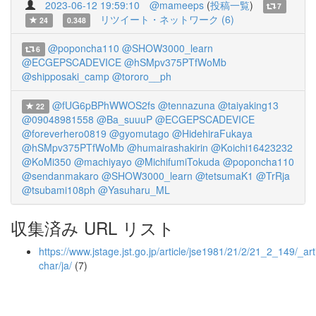
2023-06-12 19:59:10
@mameeps
(
投稿一覧
)
7
リツイート・ネットワーク (6)
24
0.348
@poponcha110
@SHOW3000_learn
6
@ECGEPSCADEVICE
@hSMpv375PTfWoMb
@shipposaki_camp
@tororo__ph
@fUG6pBPhWWOS2fs
@tennazuna
@taiyaking13
22
@09048981558
@Ba_suuuP
@ECGEPSCADEVICE
@foreverhero0819
@gyomutago
@HidehiraFukaya
@hSMpv375PTfWoMb
@humairashakirin
@Koichi16423232
@KoMi350
@machiyayo
@MichifumiTokuda
@poponcha110
@sendanmakaro
@SHOW3000_learn
@tetsumaK1
@TrRja
@tsubami108ph
@Yasuharu_ML
収集済み URL リスト
https://www.jstage.jst.go.jp/article/jse1981/21/2/21_2_149/_arti
char/ja/
(7)