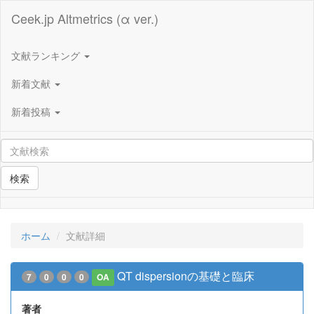
Ceek.jp Altmetrics (α ver.)
文献ランキング
新着文献
新着投稿
検索
ホーム
文献詳細
QT dispersionの基礎と臨床
7
0
0
0
OA
著者