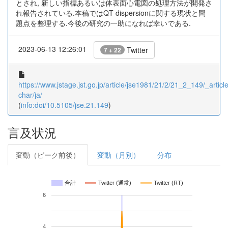
とされ, 新しい指標あるいは体表面心電図の処理方法が開発さ
れ報告されている.本稿ではQT dispersionに関する現状と問
題点を整理する.今後の研究の一助になれば幸いである.
2023-06-13 12:26:01
Twitter
7 + 22
https://www.jstage.jst.go.jp/article/jse1981/21/2/21_2_149/_article
char/ja/
(
info:doi/10.5105/jse.21.149
)
言及状況
変動（ピーク前後）
変動（月別）
分布
合計
Twitter (通常)
Twitter (RT)
6
4