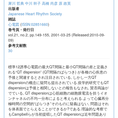
犀川 哲典
中川 幹子
高橋 尚彦
原 政英
出版者
Japanese Heart Rhythm Society
雑誌
心電図
(
ISSN:02851660
)
巻号頁・発行日
vol.21, no.2, pp.149-155, 2001-03-25 (Released:2010-09-
09)
参考文献数
30
標準12誘導心電図の最大QT間隔と最小QT間隔の差と定義さ
れる“QT dispersion” (QT間隔のばらつき) が各種の心疾患の
予後と関連するとされ注目されている, しかし一方QT
dispersionの概念に疑問も提出されている.疫学的研究でもQT
dispersionは予後と相関しないとの報告もなされ, 賛否両論が
でている, QT dispersionは心筋細胞の細胞膜電流を担うイオ
ンチャネルの不均一分布によると考えられる.よって心臓再分
極時間の空間的“ばらつき”そのものに疑義はない, 問題はそれ
を体表面でとらえることができるか?である.理論的な考察で
もCampbellらが当初提唱したQT dispersionは近年問題あり