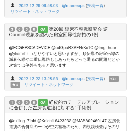
2022-12-29 09:58:03
@mameeps
(
投稿一覧
)
リツイート・ネットワーク
第20回 臨床不整脈研究会 逆
3
0
0
0
OA
Coumel現象を認めた房室回帰性頻拍の1例
@ECGEPSCADEVICE @a4GpaRXAFNrKcTC @tmg_heart
@yksmrhr →なりやすいと思いますが、順伝導の房室伝導の
減衰伝導や二重伝導路もしあったらどっち通るの問題だとか
次第では例外もあると思います
2022-12-22 13:28:55
@mameeps
(
投稿一覧
)
1
リツイート・ネットワーク
5
経皮的カテーテルアブレーション
1
0
0
0
OA
に合併した左房食道瘻に対する1手術例
@exiling_7fold @Koichi16423232 @MASA02460147 左房食
道瘻の合併症の一つが空気塞栓のため、内視鏡検査はそのリ