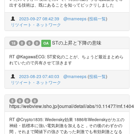
出する技術は、既にあることを知ってビックリしました
2023-09-27 08:42:39
@mameeps
(
投稿一覧
)
リツイート・ネットワーク
STの上昇と下降の意味
18
0
0
0
OA
RT @KagawaECG: ST変化のことが、ちょうど最近まとめら
れていたので共有させて頂きます
2023-08-23 07:40:03
@mameeps
(
投稿一覧
)
リツイート・ネットワーク
5
0
0
0
https://webview.isho.jp/journal/detail/abs/10.11477/mf.14
RT @Crypto1835: Wedensky効果 1886年Wedenskyがカエの
神経・筋標本に強い電気刺激を加えると，その後のわずかの
間，それまで閾値下の強さであった刺激でも有効刺激となる