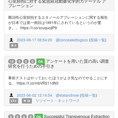
心室頻拍に対する緊急経冠動脈化学的カテーテル ア
ブレーション
難治性心室頻拍するエタノールアブレーションに関する報告
が日本では第一例目は1991年にされているというのが驚
き。。 https://t.co/xcuquojiP9
2023-08-17 08:54:20
@concealedtogezo
(
投稿一覧
)
6
アンケートを用いた質の高い調査
14
0
0
0
OA
研究を行うための手引き
事前テストはやっておいたほうがよさ気なのでやることにす
る。 https://t.co/mbVR211dN3
2023-06-02 12:14:54
@statandnow
(
投稿一覧
)
リツイート・ネットワーク
2
28
Successful Transvenous Extraction
5
0
0
0
OA