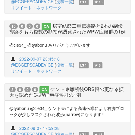
@ECGEPSCADEVICE
(
投稿一覧
)
1
15
リツイート・ネットワーク
房室結節二重伝導路と2本の副伝
10
0
0
0
OA
導路をもち複数の頻拍が誘発されたWPW症候群の1例
@cie34_ @tyabonu ありがとうございます
2022-09-07 23:45:18
@ECGEPSCADEVICE
(
投稿一覧
)
4
5
リツイート・ネットワーク
ケント束離断後QRS幅の更なる拡
8
0
0
0
OA
大を認めたC型WPW症候群の1例
@tyabonu @cie34_ ケント束による高速伝導により右脚ブロ
ックが少しマスクされた波形(narrow)になります‼️
2022-09-07 17:59:28
@ECGEPSCADEVICE
(
投稿一覧
)
4
13