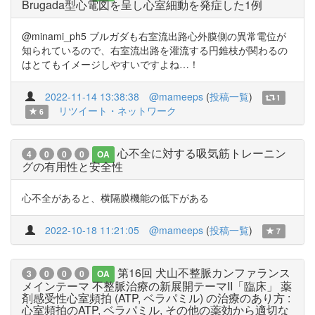
Brugada型心電図を呈し心室細動を発症した1例
@minami_ph5 ブルガダも右室流出路心外膜側の異常電位が
知られているので、右室流出路を灌流する円錐枝が関わるの
はとてもイメージしやすいですよね…！
2022-11-14 13:38:38
@mameeps
(
投稿一覧
)
1
リツイート・ネットワーク
6
心不全に対する吸気筋トレーニン
4
0
0
0
OA
グの有用性と安全性
心不全があると、横隔膜機能の低下がある
2022-10-18 11:21:05
@mameeps
(
投稿一覧
)
7
第16回 犬山不整脈カンファランス
3
0
0
0
OA
メインテーマ 不整脈治療の新展開テーマII「臨床」 薬
剤感受性心室頻拍 (ATP, ベラパミル) の治療のあり方 :
心室頻拍のATP, ベラパミル, その他の薬効から適切な