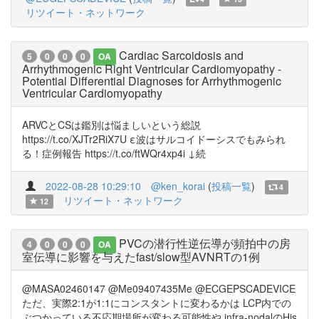
リツイート・ネットワーク
Cardiac Sarcoidosis and
5
0
0
0
OA
Arrhythmogenic Right Ventricular Cardiomyopathy -
Potential Differential Diagnoses for Arrhythmogenic
Ventricular Cardiomyopathy
ARVCとCSは鑑別は悩ましいという総説
https://t.co/XJTr2RiX7U ε波はサルコイドーシスでもみられ
る！症例報告 https://t.co/ftWQr4xp4i ↓続
2022-08-28 10:29:10
@ken_korai
(
投稿一覧
)
4
リツイート・ネットワーク
12
PVCの潜行性逆伝導が頻拍中の房
4
0
0
0
OA
室伝導に影響を与えたfast/slow型AVNRTの1例
@MASA02460147 @Me09407435Me @ECGEPSCADEVICE
ただ、実際2:1が1:1にコンスタントに変わるかは LCP内での
ぶつかっている不応期場所が変わる可能性や infra-nodalのHis