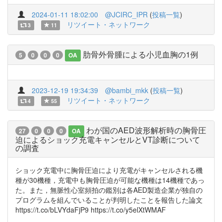
2024-01-11 18:02:00
@JCIRC_IPR
(
投稿一覧
)
リツイート・ネットワーク
3
11
肋骨外骨腫による小児血胸の1例
5
0
0
0
OA
2023-12-19 19:34:39
@bambi_mkk
(
投稿一覧
)
リツイート・ネットワーク
4
55
わが国のAED波形解析時の胸骨圧
27
0
0
0
OA
迫によるショック充電キャンセルとVT診断について
の調査
ショック充電中に胸骨圧迫により充電がキャンセルされる機
種が30機種，充電中も胸骨圧迫が可能な機種は14機種であっ
た。また，無脈性心室頻拍の鑑別は各AED製造企業が独自の
プログラムを組んでいることが判明したことを報告した論文
https://t.co/bLVYdaFjP9 https://t.co/y5elXtWMAF