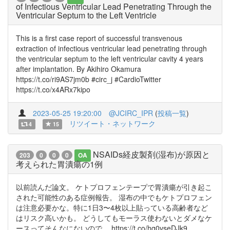
of Infectious Ventricular Lead Penetrating Through the
Ventricular Septum to the Left Ventricle
This is a first case report of successful transvenous
extraction of infectious ventricular lead penetrating through
the ventricular septum to the left ventricular cavity 4 years
after implantation. By Akihiro Okamura
https://t.co/ri9AS7jm0b #circ_j #CardioTwitter
https://t.co/x4ARx7kipo
2023-05-25 19:20:00
@JCIRC_IPR
(
投稿一覧
)
リツイート・ネットワーク
4
15
NSAIDs経皮製剤(湿布)が原因と
203
0
0
0
OA
考えられた胃潰瘍の1例
以前読んだ論文。 ケトプロフェンテープで胃潰瘍が引き起こ
された可能性のある症例報告。 湿布の中でもケトプロフェン
は注意必要かな。特に1日3〜4枚以上貼っている高齢者など
はリスク高いかも。 どうしてもモーラス使わないとダメなケ
ースってそんなにないので。 https://t.co/hq0vseDJk9