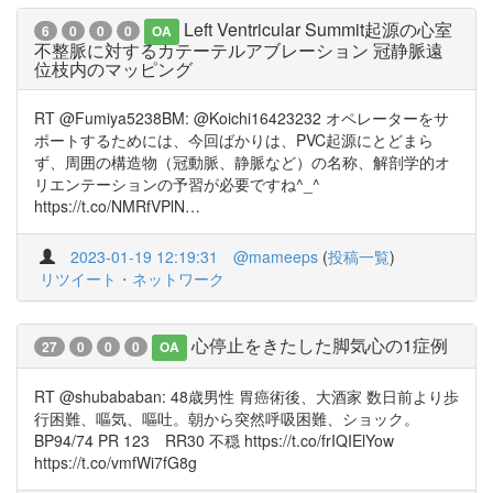
Left Ventricular Summit起源の心室
6
0
0
0
OA
不整脈に対するカテーテルアブレーション 冠静脈遠
位枝内のマッピング
RT @Fumiya5238BM: @Koichi16423232 オペレーターをサ
ポートするためには、今回ばかりは、PVC起源にとどまら
ず、周囲の構造物（冠動脈、静脈など）の名称、解剖学的オ
リエンテーションの予習が必要ですね^_^
https://t.co/NMRfVPlN…
2023-01-19 12:19:31
@mameeps
(
投稿一覧
)
リツイート・ネットワーク
心停止をきたした脚気心の1症例
27
0
0
0
OA
RT @shubababan: 48歳男性 胃癌術後、大酒家 数日前より歩
行困難、嘔気、嘔吐。朝から突然呼吸困難、ショック。
BP94/74 PR 123 RR30 不穏 https://t.co/frIQIElYow
https://t.co/vmfWi7fG8g