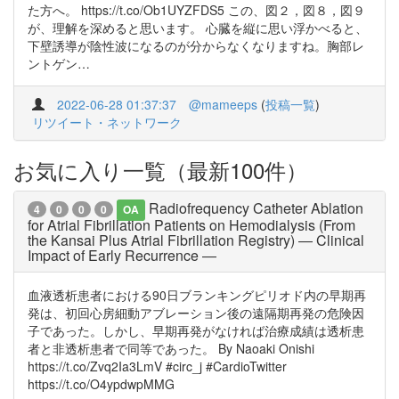
た方へ。 https://t.co/Ob1UYZFDS5 この、図２，図８，図９
が、理解を深めると思います。 心臓を縦に思い浮かべると、
下壁誘導が陰性波になるのが分からなくなりますね。胸部レ
ントゲン…
2022-06-28 01:37:37
@mameeps
(
投稿一覧
)
リツイート・ネットワーク
お気に入り一覧（最新100件）
Radiofrequency Catheter Ablation
4
0
0
0
OA
for Atrial Fibrillation Patients on Hemodialysis (From
the Kansai Plus Atrial Fibrillation Registry) ― Clinical
Impact of Early Recurrence ―
血液透析患者における90日ブランキングピリオド内の早期再
発は、初回心房細動アブレーション後の遠隔期再発の危険因
子であった。しかし、早期再発がなければ治療成績は透析患
者と非透析患者で同等であった。 By Naoaki Onishi
https://t.co/Zvq2Ia3LmV #circ_j #CardioTwitter
https://t.co/O4ypdwpMMG