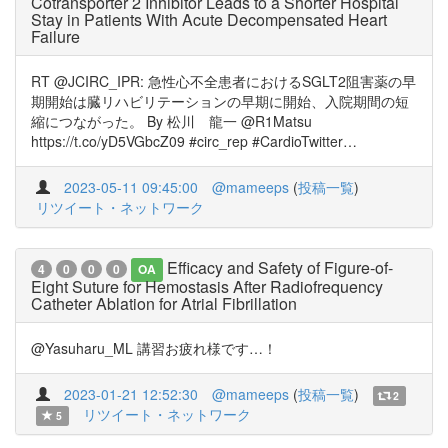
Cotransporter 2 Inhibitor Leads to a Shorter Hospital
Stay in Patients With Acute Decompensated Heart
Failure
RT @JCIRC_IPR: 急性心不全患者におけるSGLT2阻害薬の早
期開始は臓リハビリテーションの早期に開始、入院期間の短
縮につながった。 By 松川 龍一 @R1Matsu
https://t.co/yD5VGbcZ09 #circ_rep #CardioTwitter…
2023-05-11 09:45:00
@mameeps
(
投稿一覧
)
リツイート・ネットワーク
Efficacy and Safety of Figure-of-
4
0
0
0
OA
Eight Suture for Hemostasis After Radiofrequency
Catheter Ablation for Atrial Fibrillation
@Yasuharu_ML 講習お疲れ様です…！
2023-01-21 12:52:30
@mameeps
(
投稿一覧
)
2
リツイート・ネットワーク
5