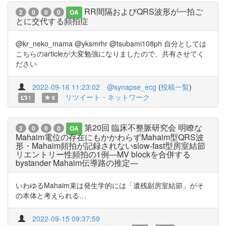
RR間隔およびQRS波形が一拍ご
2
0
0
0
OA
とに交代する頻拍症
@kr_neko_mama @yksmrhr @tsubami108ph 自分としては
こちらのarticleが大変勉強になりましたので、共有させてく
ださい
2022-09-16 11:23:02
@synapse_ecg
(
投稿一覧
)
リツイート・ネットワーク
1
8
第20回 臨床不整脈研究会 明瞭な
2
0
0
0
OA
Mahaim電位の存在にもかかわらずMahaim型QRS波
形・Mahaim頻拍が記録されないslow-fast型房室結節
リエントリー性頻拍の1例―MV blockを合併する
bystander Mahaim伝導路の推定―
いわゆるMahaim束は発生学的には「遺残副房室結節」がそ
の本体と考えられる…
2022-09-15 09:37:59