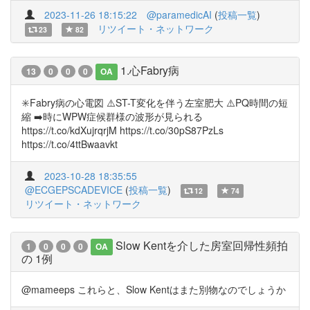
2023-11-26 18:15:22
@paramedicAI
(
投稿一覧
)
リツイート・ネットワーク
23
82
1.心Fabry病
13
0
0
0
OA
✳️Fabry病の心電図 ⚠️ST-T変化を伴う左室肥大 ⚠️PQ時間の短
縮 ➡️時にWPW症候群様の波形が見られる
https://t.co/kdXujrqrjM https://t.co/30pS87PzLs
https://t.co/4ttBwaavkt
2023-10-28 18:35:55
@ECGEPSCADEVICE
(
投稿一覧
)
12
74
リツイート・ネットワーク
Slow Kentを介した房室回帰性頻拍
1
0
0
0
OA
の 1例
@mameeps これらと、Slow Kentはまた別物なのでしょうか