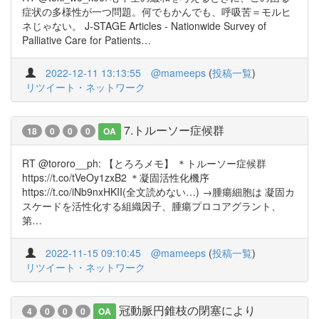
症状の多様性が一つ問題。何でもかんでも、呼吸苦＝モルヒ
ネじゃない。 J-STAGE Articles - Nationwide Survey of
Palliative Care for Patients…
2022-12-11 13:13:55
@mameeps
(
投稿一覧
)
リツイート・ネットワーク
7.トルーソー症候群
18
0
0
0
OA
RT @tororo__ph: 【とろろメモ】 ＊トルーソー症候群
https://t.co/tVeOy1zxB2 ＊凝固活性化機序
https://t.co/iNb9nxHKII(全文読めない…) →腫瘍細胞は 凝固カ
スケードを活性化する組織因子、腫瘍プロコアグラント、
第…
2022-11-15 09:10:45
@mameeps
(
投稿一覧
)
リツイート・ネットワーク
冠動脈円錐枝の閉塞により
4
0
0
0
OA