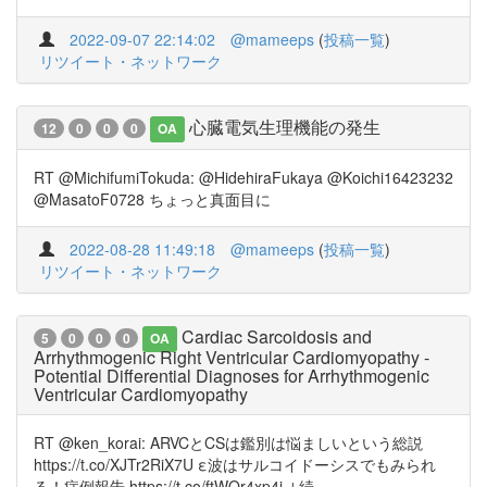
2022-09-07 22:14:02
@mameeps
(
投稿一覧
)
リツイート・ネットワーク
心臓電気生理機能の発生
12
0
0
0
OA
RT @MichifumiTokuda: @HidehiraFukaya @Koichi16423232
@MasatoF0728 ちょっと真面目に
2022-08-28 11:49:18
@mameeps
(
投稿一覧
)
リツイート・ネットワーク
Cardiac Sarcoidosis and
5
0
0
0
OA
Arrhythmogenic Right Ventricular Cardiomyopathy -
Potential Differential Diagnoses for Arrhythmogenic
Ventricular Cardiomyopathy
RT @ken_korai: ARVCとCSは鑑別は悩ましいという総説
https://t.co/XJTr2RiX7U ε波はサルコイドーシスでもみられ
る！症例報告 https://t.co/ftWQr4xp4i ↓続