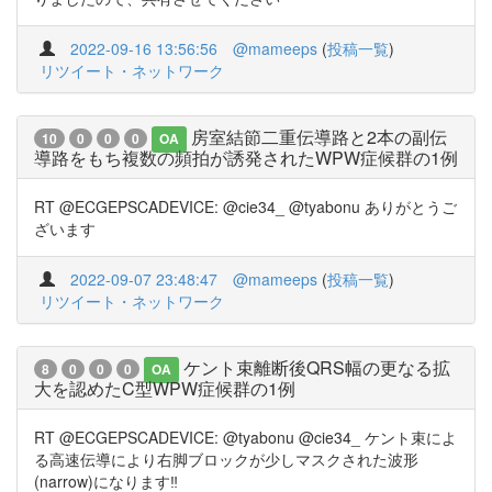
2022-09-16 13:56:56
@mameeps
(
投稿一覧
)
リツイート・ネットワーク
房室結節二重伝導路と2本の副伝
10
0
0
0
OA
導路をもち複数の頻拍が誘発されたWPW症候群の1例
RT @ECGEPSCADEVICE: @cie34_ @tyabonu ありがとうご
ざいます
2022-09-07 23:48:47
@mameeps
(
投稿一覧
)
リツイート・ネットワーク
ケント束離断後QRS幅の更なる拡
8
0
0
0
OA
大を認めたC型WPW症候群の1例
RT @ECGEPSCADEVICE: @tyabonu @cie34_ ケント束によ
る高速伝導により右脚ブロックが少しマスクされた波形
(narrow)になります‼️