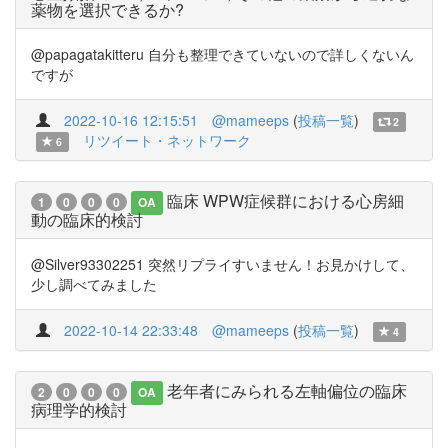
薬物を選択できるか?
@papagatakitteru 自分も整理できていないので詳しくないん
ですが
2022-10-16 12:15:51
@mameeps
(
投稿一覧
)
2
リツイート・ネットワーク
6
臨床 WPW症候群における心房細
1
0
0
0
OA
動の臨床的検討
@Silver93302251 突然リプライすいません！お見かけして、
少し調べてみました
2022-10-14 22:33:48
@mameeps
(
投稿一覧
)
4
老年者にみられる左軸偏位の臨床
2
0
0
0
OA
病理学的検討