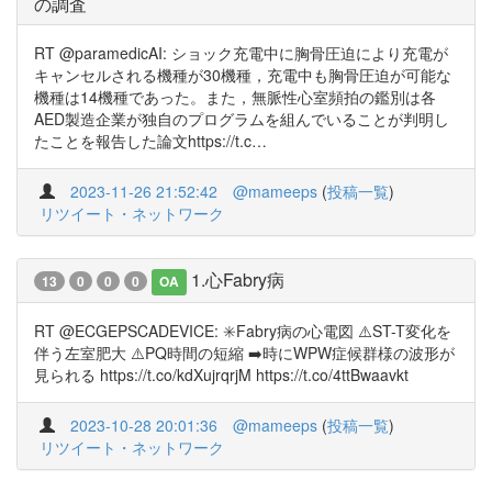
の調査
RT @paramedicAI: ショック充電中に胸骨圧迫により充電が
キャンセルされる機種が30機種，充電中も胸骨圧迫が可能な
機種は14機種であった。また，無脈性心室頻拍の鑑別は各
AED製造企業が独自のプログラムを組んでいることが判明し
たことを報告した論文https://t.c…
2023-11-26 21:52:42
@mameeps
(
投稿一覧
)
リツイート・ネットワーク
1.心Fabry病
13
0
0
0
OA
RT @ECGEPSCADEVICE: ✳️Fabry病の心電図 ⚠️ST-T変化を
伴う左室肥大 ⚠️PQ時間の短縮 ➡️時にWPW症候群様の波形が
見られる https://t.co/kdXujrqrjM https://t.co/4ttBwaavkt
2023-10-28 20:01:36
@mameeps
(
投稿一覧
)
リツイート・ネットワーク