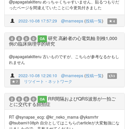
@papagatakitteru めっちゃくちゃすいません、貼るつもりだ
ったページを間違えていたことに今更気付きました
2022-10-08 17:57:29
@mameeps
(
投稿一覧
)
4
研究 高齢者の心電気軸 剖検1,000
4
0
0
0
OA
例の臨床病理学的研究
@papagatakitteru 古いものですが、こちらが参考なるかもし
れません
2022-10-08 12:26:10
@mameeps
(
投稿一覧
)
3
リツイート・ネットワーク
7
RR間隔およびQRS波形が一拍ご
2
0
0
0
OA
とに交代する頻拍症
RT @synapse_ecg: @kr_neko_mama @yksmrhr
@tsubami108ph 自分としてはこちらのarticleが大変勉強にな
りましたので、共有させてください