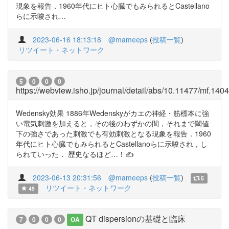
現象を報告．1960年代にヒト心臓でもみられるとCastellano
らに示唆され…
2023-06-16 18:13:18
@mameeps
(
投稿一覧
)
リツイート・ネットワーク
5
0
0
0
https://webview.isho.jp/journal/detail/abs/10.11477/mf.14
Wedensky効果 1886年Wedenskyがカエの神経・筋標本に強
い電気刺激を加えると，その後のわずかの間，それまで閾値
下の強さであった刺激でも有効刺激となる現象を報告．1960
年代にヒト心臓でもみられるとCastellanoらに示唆され，し
られていった． 歴史なるほど…！✍️
2023-06-13 20:31:56
@mameeps
(
投稿一覧
)
5
リツイート・ネットワーク
49
QT dispersionの基礎と臨床
7
0
0
0
OA