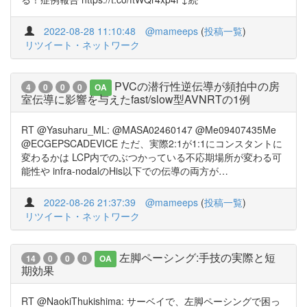
2022-08-28 11:10:48
@mameeps
(
投稿一覧
)
リツイート・ネットワーク
PVCの潜行性逆伝導が頻拍中の房
4
0
0
0
OA
室伝導に影響を与えたfast/slow型AVNRTの1例
RT @Yasuharu_ML: @MASA02460147 @Me09407435Me
@ECGEPSCADEVICE ただ、実際2:1が1:1にコンスタントに
変わるかは LCP内でのぶつかっている不応期場所が変わる可
能性や infra-nodalのHis以下での伝導の両方が…
2022-08-26 21:37:39
@mameeps
(
投稿一覧
)
リツイート・ネットワーク
左脚ペーシング:手技の実際と短
14
0
0
0
OA
期効果
RT @NaokiThukishima: サーベイで、左脚ペーシングで困っ