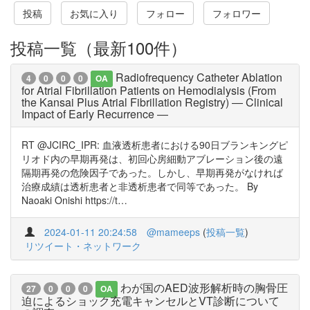
投稿
お気に入り
フォロー
フォロワー
投稿一覧（最新100件）
Radiofrequency Catheter Ablation
4
0
0
0
OA
for Atrial Fibrillation Patients on Hemodialysis (From
the Kansai Plus Atrial Fibrillation Registry) ― Clinical
Impact of Early Recurrence ―
RT @JCIRC_IPR: 血液透析患者における90日ブランキングピ
リオド内の早期再発は、初回心房細動アブレーション後の遠
隔期再発の危険因子であった。しかし、早期再発がなければ
治療成績は透析患者と非透析患者で同等であった。 By
Naoaki Onishi https://t…
2024-01-11 20:24:58
@mameeps
(
投稿一覧
)
リツイート・ネットワーク
わが国のAED波形解析時の胸骨圧
27
0
0
0
OA
迫によるショック充電キャンセルとVT診断について