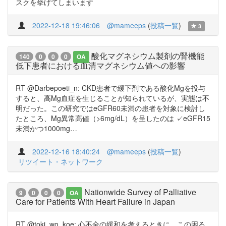
スクを挙げてしまいます
2022-12-18 19:46:06
@mameeps
(
投稿一覧
)
3
酸化マグネシウム製剤の腎機能
140
0
0
0
OA
低下患者における血清マグネシウム値への影響
RT @Darbepoeti_n: CKD患者で緩下剤である酸化Mgを投与
すると、高Mg血症を生じることが知られているが、実態は不
明だった。この研究ではeGFR60未満の患者を対象に検討し
たところ、Mg異常高値（>6mg/dL）を呈したのは ✓eGFR15
未満かつ1000mg…
2022-12-16 18:40:24
@mameeps
(
投稿一覧
)
リツイート・ネットワーク
Nationwide Survey of Palliative
9
0
0
0
OA
Care for Patients With Heart Failure in Japan
RT @toki_wo_koe: 心不全の緩和を考えるときに、この困る