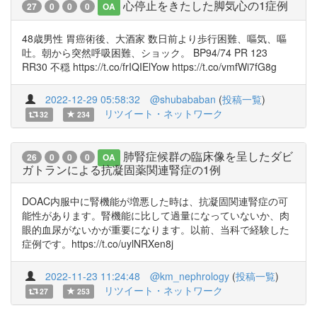
心停止をきたした脚気心の1症例
27
0
0
0
OA
48歳男性 胃癌術後、大酒家 数日前より歩行困難、嘔気、嘔
吐。朝から突然呼吸困難、ショック。 BP94/74 PR 123
RR30 不穏 https://t.co/frIQIElYow https://t.co/vmfWi7fG8g
2022-12-29 05:58:32
@shubababan
(
投稿一覧
)
リツイート・ネットワーク
32
234
肺腎症候群の臨床像を呈したダビ
26
0
0
0
OA
ガトランによる抗凝固薬関連腎症の1例
DOAC内服中に腎機能が増悪した時は、抗凝固関連腎症の可
能性があります。腎機能に比して過量になっていないか、肉
眼的血尿がないかが重要になります。以前、当科で経験した
症例です。https://t.co/uylNRXen8j
2022-11-23 11:24:48
@km_nephrology
(
投稿一覧
)
リツイート・ネットワーク
27
253