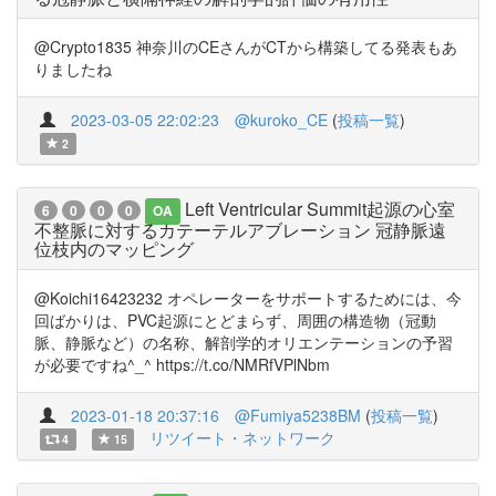
@Crypto1835 神奈川のCEさんがCTから構築してる発表もあ
りましたね
2023-03-05 22:02:23
@kuroko_CE
(
投稿一覧
)
2
Left Ventricular Summit起源の心室
6
0
0
0
OA
不整脈に対するカテーテルアブレーション 冠静脈遠
位枝内のマッピング
@Koichi16423232 オペレーターをサポートするためには、今
回ばかりは、PVC起源にとどまらず、周囲の構造物（冠動
脈、静脈など）の名称、解剖学的オリエンテーションの予習
が必要ですね^_^ https://t.co/NMRfVPlNbm
2023-01-18 20:37:16
@Fumiya5238BM
(
投稿一覧
)
リツイート・ネットワーク
4
15