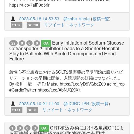
https://t.co/7alF9o5rlr
2023-05-18 14:53:53
@koba_shota
(
投稿一覧
)
リツイート・ネットワーク
82
398
Early Initiation of Sodium-Glucose
22
0
0
0
OA
Cotransporter 2 Inhibitor Leads to a Shorter Hospital
Stay in Patients With Acute Decompensated Heart
Failure
急性心不全患者におけるSGLT2阻害薬の早期開始は臓リハビ
リテーションの早期に開始、入院期間の短縮につながった。
By 松川 龍一 @R1Matsu https://t.co/yD5VGbcZ09 #circ_rep
#CardioTwitter https://t.co/AbNJQXlXit
2023-05-10 21:11:00
@JCIRC_IPR
(
投稿一覧
)
リツイート・ネットワーク
11
58
CRT植込み術における単純CTによ
1
0
0
0
OA
る冠静脈と横隔神経の解剖学的評価の有用性