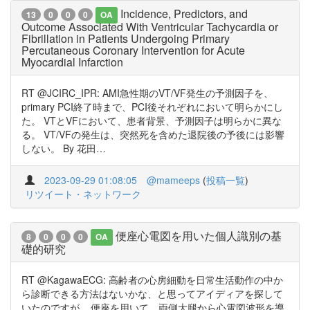
Incidence, Predictors, and
13
0
0
0
OA
Outcome Associated With Ventricular Tachycardia or
Fibrillation in Patients Undergoing Primary
Percutaneous Coronary Intervention for Acute
Myocardial Infarction
RT @JCIRC_IPR: AMI急性期のVT/VF発生の予測因子を、
primary PCI終了時まで、PCI後それぞれにおいて明らかにし
た。 VTとVFにおいて、患者背景、予測因子は明らかに異な
る。 VT/VFの発生は、突然死を含めた退院後の予後には影響
しない。 By 花田…
2023-09-29 01:08:05
@mameeps
(
投稿一覧
)
リツイート・ネットワーク
便座心電図を用いた個人識別の基
8
0
0
0
OA
礎的研究
RT @KagawaECG: 高齢者の心房細動を日常生活動作の中か
ら診断できる方法はないかな、と思ってアイディアを探して
いたのですが... 便座を用いて、両側大腿から心電図波形を導