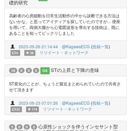
礎的研究
高齢者の心房細動を日常生活動作の中から診断できる方法は
ないかな、と思ってアイディアを探していたのですが... 便座
を用いて、両側大腿から心電図波形を導出する技術は、既に
あることを知ってビックリしました
2023-09-26 21:14:44
@KagawaECG
(
投稿一覧
)
リツイート・ネットワーク
6
38
STの上昇と下降の意味
18
0
0
0
OA
ST変化のことが、ちょうど最近まとめられていたので共有さ
せて頂きます
2023-08-23 07:01:26
@KagawaECG
(
投稿一覧
)
リツイート・ネットワーク
22
174
心原性ショックを伴うインセサント型
3
0
0
0