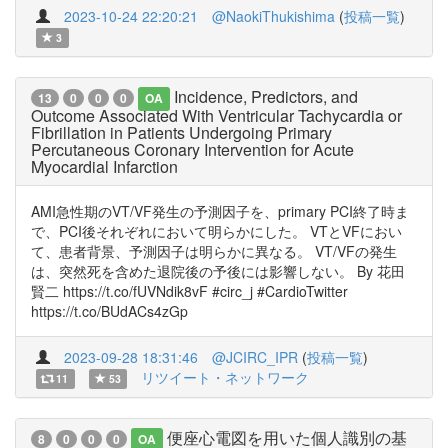
2023-10-24 22:20:21
@NaokiThukishima
(
投稿一覧
)
3
Incidence, Predictors, and
13
0
0
0
OA
Outcome Associated With Ventricular Tachycardia or
Fibrillation in Patients Undergoing Primary
Percutaneous Coronary Intervention for Acute
Myocardial Infarction
AMI急性期のVT/VF発生の予測因子を、primary PCI終了時ま
で、PCI後それぞれにおいて明らかにした。 VTとVFにおい
て、患者背景、予測因子は明らかに異なる。 VT/VFの発生
は、突然死を含めた退院後の予後には影響しない。 By 花田
賢二 https://t.co/fUVNdik8vF #circ_j #CardioTwitter
https://t.co/BUdACs4zGp
2023-09-28 18:31:46
@JCIRC_IPR
(
投稿一覧
)
リツイート・ネットワーク
11
53
便座心電図を用いた個人識別の基
8
0
0
0
OA