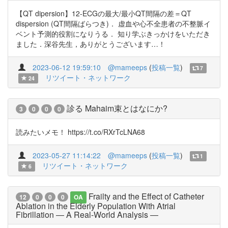
【QT dipersion】12-ECGの最大/最小QT間隔の差＝QT
dispersion (QT間隔ばらつき)． 虚血や心不全患者の不整脈イ
ベント予測的役割になりうる． 知り学ぶきっかけをいただき
ました．深谷先生，ありがとうございます…！
2023-06-12 19:59:10
@mameeps
(
投稿一覧
)
7
リツイート・ネットワーク
24
診る Mahaim束とはなにか?
3
0
0
0
読みたいメモ！ https://t.co/RXrTcLNA68
2023-05-27 11:14:22
@mameeps
(
投稿一覧
)
1
リツイート・ネットワーク
6
Frailty and the Effect of Catheter
12
0
0
0
OA
Ablation in the Elderly Population With Atrial
Fibrillation ― A Real-World Analysis ―