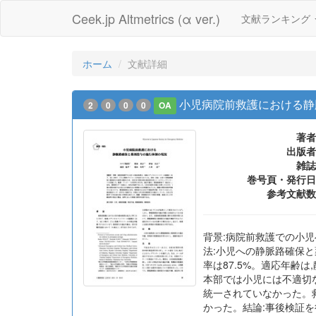
Ceek.jp Altmetrics (α ver.)
文献ランキング
ホーム
文献詳細
小児病院前救護における静
2
0
0
0
OA
著者
出版者
雑誌
巻号頁・発行日
参考文献数
背景:病院前救護での小児
法:小児への静脈路確保と
率は87.5%。適応年齢
本部では小児には不適切な
統一されていなかった。
かった。結論:事後検証