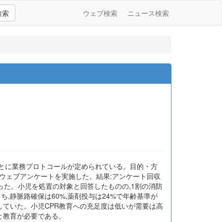
検索
ウェブ検索
ニュース検索
)ごとに業務プロトコールが定められている。目的・方
でウェブアンケートを実施した。結果:アンケート回収
あった。小児を処置の対象と回答したものの,1割の消防
,静脈路確保は60%,薬剤投与は24%で年齢基準が
していた。小児CPR教育への充足度は低いが需要は高
と教育が必要である。