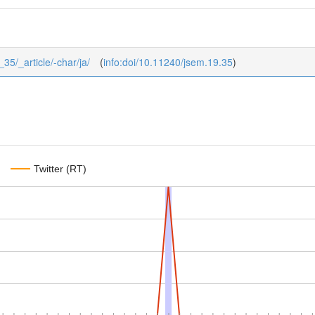
_35/_article/-char/ja/
(
info:doi/10.11240/jsem.19.35
)
Twitter (RT)