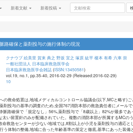
新着文献
新着投稿
脈路確保と薬剤投与の施行体制の現況
クナウプ 絵美里
賀来 典之
野坂 宜之
塚原 紘平
榎本 有希
六車 崇
一般社団法人 日本臨床救急医学会
日本臨床救急医学会雑誌
(
ISSN:13450581
)
vol.19, no.1, pp.35-40, 2016-02-29 (Released:2016-02-29)
10
への救命処置は,地域メディカルコントロール協議会(以下,MCと略す
薬剤投与の基準の調査のため,全国767消防本部の救急責任者にメール
は,静脈路確保で「規定なし」56%,薬剤投与で「8歳以上」82%が最多で
太い留置針のみが配備されていた。複数の消防本部が所属するMCのうち
救命救急センターが少ない地域では,8割以上が小児を薬剤投与の適応と
を行う体制の整備,地域に合った年齢基準の策定と徹底,基準にあった装備