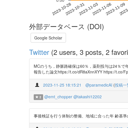
0.00
2023-11-03
2023-11-06
2023-11-09
2023
2023-10-28
2023-10-31
外部データベース (DOI)
Google Scholar
Twitter
(2 users, 3 posts, 2 favori
MCのうち，静脈路確保は60％，薬剤投与は24％
報告した論文https://t.co/dR8aXnnXYY https://t.co/F
2023-11-25 18:15:21
@paramedicAI
(
投稿一
@emt_chopper
@takashi12202
2
事後検証を行う体制の整備、地域に合った年 齢基準の策定と徹底、基