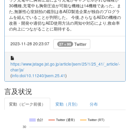
30機種,充電中も胸骨圧迫が可能な機種は14機種であった。ま
た,無脈性心室頻拍の鑑別は各AED製造企業が独自のプログラ
ムを組んでいることが判明した。 今後,さらなるAEDの機種の
改善・開発や適切なAED使用方法の周知や対応により,救命率
の向上につながることに期待する。
2023-11-28 20:23:07
Twitter
27 + 99
https://www.jstage.jst.go.jp/article/jsem/25/1/25_41/_article/-
char/ja/
(
info:doi/10.11240/jsem.25.41
)
言及状況
変動（ピーク前後）
変動（月別）
分布
合計
Twitter (通常)
Twitter (RT)
30