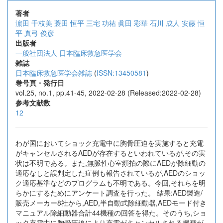
著者
濵田 千枝美
蓑田 恒平
三宅 功祐
眞田 彩華
石川 成人
安藤 恒
平
真弓 俊彦
出版者
一般社団法人 日本臨床救急医学会
雑誌
日本臨床救急医学会雑誌
(
ISSN:13450581
)
巻号頁・発行日
vol.25, no.1, pp.41-45, 2022-02-28 (Released:2022-02-28)
参考文献数
12
わが国においてショック充電中に胸骨圧迫を実施すると充電
がキャンセルされるAEDが存在するといわれているが,その実
状は不明である。また,無脈性心室頻拍の際にAEDが除細動の
適応なしと誤判定した症例も報告されているが,AEDのショッ
ク適応基準などのプログラムも不明である。今回,それらを明
らかにするためにアンケート調査を行った。 結果:AED製造/
販売メーカー8社から,AED,半自動式除細動器,AEDモード付き
マニュアル除細動器合計44機種の回答を得た。そのうち,ショ
ック充電中に胸骨圧迫により充電がキャンセルされる機種が