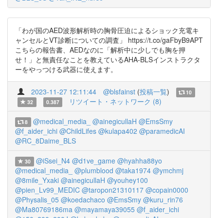
「わが国のAED波形解析時の胸骨圧迫によるショック充電キ
ャンセルとVT診断についての調査」 https://t.co/gaFbyB9APT
こちらの報告書、AEDなのに「解析中に少しでも胸を押
せ！」と無責任なことを教えているAHA-BLSインストラクタ
ーをやっつける武器に使えます。
2023-11-27 12:11:44
@blsfainst
(
投稿一覧
)
10
リツイート・ネットワーク (8)
32
0.387
@medical_media_
@ainegicullaH
@EmsSmy
8
@f_aider_ichi
@ChildLifes
@kulapa402
@paramedicAI
@RC_8Daime_BLS
@iSsei_N4
@d1ve_game
@hyahha88yo
30
@medical_media_
@plumblood
@taka1974
@ymchmj
@8mile_Yxaki
@ainegicullaH
@youhey100
@pien_Lv99_MEDIC
@taropon21310117
@copain0000
@Physalis_05
@koedachaco
@EmsSmy
@kuru_rin76
@Ma80769186ma
@mayamaya39055
@f_aider_ichi