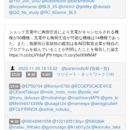
@150_200_200J
@kubookubo
@paramedicAI
@toyoshinansc
@BLS_3S
@chirin2
@ja98ky
@oketabi
@QQ_Ns_study
@RC_8Daime_BLS
ショック充電中に胸骨圧迫により充電がキャンセルされる機
種が30機種，充電中も胸骨圧迫が可能な機種は14機種であっ
た。また，無脈性心室頻拍の鑑別は各AED製造企業が独自の
プログラムを組んでいることが判明したことを報告した論文
https://t.co/bLVYdaFjP9 https://t.co/y5elXtWMAF
2023-11-26 18:15:22
@paramedicAI
(
投稿一覧
)
リツイート・ネットワーク (19)
23
82
0.307
@EPS0704
@Kentyn3756
@ECGEPSCADEVICE
19
@CEandTakuya
@moto_moto_moto
@yoda_vet
@iryou_dokusyo
@motoshingu
@machineryMPS
@gets_kr
@Me09407435Me
@usagii124
@mameeps
@ainegicullaH
@FOLFIRINOX
@ochiai_nobuko_
@09048981558
@1021935130yu
@5902kkk
59
@matsu_99hako
@gyomutago
@k1a0i1y2a
@kaoruko_taka