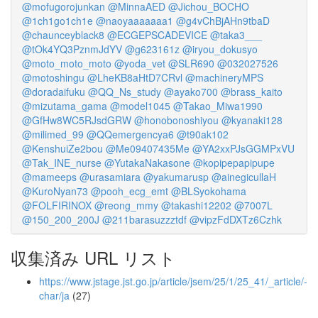
@mofugorojunkan
@MinnaAED
@Jichou_BOCHO
@1ch1go1ch1e
@naoyaaaaaaa1
@g4vChBjAHn9tbaD
@chaunceyblack8
@ECGEPSCADEVICE
@taka3___
@tOk4YQ3PznmJdYV
@g623161z
@iryou_dokusyo
@moto_moto_moto
@yoda_vet
@SLR690
@032027526
@motoshingu
@LheKB8aHtD7CRvl
@machineryMPS
@doradaifuku
@QQ_Ns_study
@ayako700
@brass_kaito
@mizutama_gama
@model1045
@Takao_Miwa1990
@GfHw8WC5RJsdGRW
@honobonoshiyou
@kyanaki128
@milimed_99
@QQemergencya6
@t90ak102
@KenshuiZe2bou
@Me09407435Me
@YA2xxPJsGGMPxVU
@Tak_INE_nurse
@YutakaNakasone
@kopipepapipupe
@mameeps
@urasamiara
@yakumarusp
@ainegicullaH
@KuroNyan73
@pooh_ecg_emt
@BLSyokohama
@FOLFIRINOX
@reong_mmy
@takashi12202
@7007L
@150_200_200J
@211barasuzzztdf
@vipzFdDXTz6Czhk
収集済み URL リスト
https://www.jstage.jst.go.jp/article/jsem/25/1/25_41/_article/-
char/ja
(27)