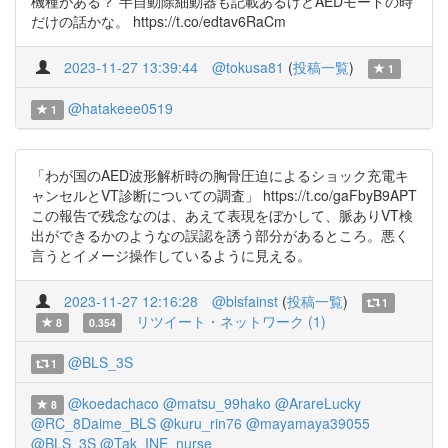
機種がある？ 半自動除細動器も記載あるけどAEDモードの時
だけの話かな。 https://t.co/edtav6RaCm
2023-11-27 13:39:44
@tokusa81
(
投稿一覧
)
1
@hatakeee0519
1
「わが国のAED波形解析時の胸骨圧迫によるショック充電キ
ャンセルとVT診断についての調査」 https://t.co/gaFbyB9APT
この報告で残念なのは、あえて表現をぼかして、脈ありVT検
出ができるかのようなの誤認を誘う部分があるところ。悪く
言うとイメージ操作しているように見える。
2023-11-27 12:16:28
@blsfainst
(
投稿一覧
)
1
リツイート・ネットワーク (1)
8
0.354
@BLS_3S
1
@koedachaco
@matsu_99hako
@ArareLucky
8
@RC_8Daime_BLS
@kuru_rin76
@mayamaya39055
@BLS_3S
@Tak_INE_nurse