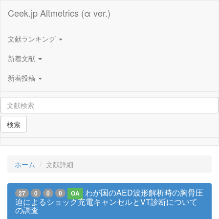
Ceek.jp Altmetrics (α ver.)
文献ランキング
新着文献
新着投稿
検索
ホーム
文献詳細
わが国のAED波形解析時の胸骨圧
27
0
0
0
OA
迫によるショック充電キャンセルとVT診断について
の調査