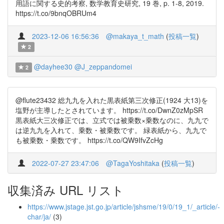
用語に関する史的考察, 数学教育史研究, 19 巻, p. 1-8, 2019.
https://t.co/9bnqOBRUm4
2023-12-06 16:56:36
@makaya_t_math
(
投稿一覧
)
2
@dayhee30
@J_zeppandomei
2
@flute23432 総九九を入れた黒表紙第三次修正(1924 大13)を
塩野が主導したとされています。 https://t.co/DwnZ0zMpSR
黒表紙大三次修正では、立式では被乗数×乗数なのに、九九で
は逆九九を入れて、乗数・被乗数です。 緑表紙から、九九で
も被乗数・乗数です。 https://t.co/QW9IfvZcHg
2022-07-27 23:47:06
@TagaYoshitaka
(
投稿一覧
)
収集済み URL リスト
https://www.jstage.jst.go.jp/article/jshsme/19/0/19_1/_article/-
char/ja/
(3)