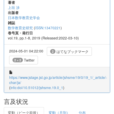
著者
上垣 渉
出版者
日本数学教育史学会
雑誌
数学教育史研究
(
ISSN:13470221
)
巻号頁・発行日
vol.19, pp.1-8, 2019 (Released:2022-03-10)
2024-05-01 04:22:00
はてなブックマーク
2
Twitter
2 + 2
https://www.jstage.jst.go.jp/article/jshsme/19/0/19_1/_article/-
char/ja/
(
info:doi/10.51012/jshsme.19.0_1
)
言及状況
変動（ピーク前後）
変動（月別）
分布