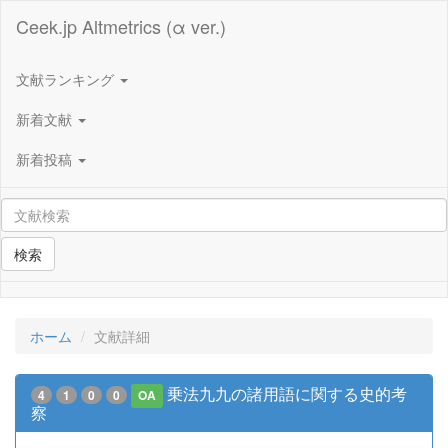
Ceek.jp Altmetrics (α ver.)
文献ランキング
新着文献
新着投稿
検索
ホーム
文献詳細
乗法九九の諸用語に関する史的考
4
1
0
0
OA
察