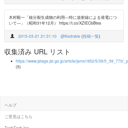
木村毅一「核分裂生成物の利用―特に放射線による発電につ
いて―」（昭和31年12月） https://t.co/XZIECbBtes
2015-03-21 21:31:10
@Kedrskie
(
投稿一覧
)
収集済み URL リスト
https://www.jstage.jst.go.jp/article/jsms1952/5/39/5_39_770/_
(5)
ヘルプ
ご意見はこちら
TechTech Inc.