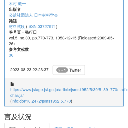
木村 毅一
出版者
公益社団法人 日本材料学会
雑誌
材料試験
(
ISSN:03727971
)
巻号頁・発行日
vol.5, no.39, pp.770-773, 1956-12-15 (Released:2009-05-
26)
参考文献数
36
2023-08-23 22:23:37
Twitter
5 + 1
https://www.jstage.jst.go.jp/article/jsms1952/5/39/5_39_770/_artic
char/ja/
(
info:doi/10.2472/jsms1952.5.770
)
言及状況