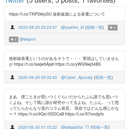
https://t.co/TKlP2kkySU 放射線源による発電について
2023-08-23 22:23:37
@yashiro_ld
(
投稿一覧
)
1
@wapon
1
放射線発電というのがあるそうで・・・ 実現はしていません
が https://t.co/Iaajw5Aja8 https://t.co/yWGNwj34BS
2020-09-29 09:32:43
@Cyber_Apocaly
(
投稿一覧
)
まあ、僕ごときが思いつくぐらいだからたぶん誰でも思いつ
くよね。そして既に誰か研究やってるよね。たぶん。 って思
ってたらかんなり昔のコラム発見。 現在ではどんな感じかな
ー？ https://t.co/9Qs15DDCaB https://t.co/X7ivodjyfo
2020-05-20 01:15:22
@takapicha_77
(
投稿一覧
)