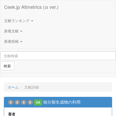
Ceek.jp Altmetrics (α ver.)
文献ランキング
新着文献
新着投稿
検索
ホーム
文献詳細
核分裂生成物の利用
5
0
0
0
OA
著者