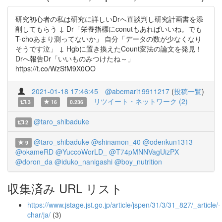
研究初心者の私は研究に詳しいDrへ直談判し研究計画書を添
削してもらう ↓ Dr「栄養指標にconutもあればいいね。でも
T-choあまり測ってないか」 自分「データの数が少なくなり
そうです泣」 ↓ Hgbに置き換えたCount変法の論文を発見！
Drへ報告Dr「いいものみつけたね～」
https://t.co/WzSfM9X0OO
2021-01-18 17:46:45
@abemari19911217
(
投稿一覧
)
リツイート・ネットワーク (2)
3
16
0.236
@taro_shibaduke
2
@taro_shibaduke
@shinamon_40
@odenkun1313
9
@okameRD
@YuccoWorLD_
@T74pMNNVagUizPX
@doron_da
@iduko_nanigashi
@boy_nutrition
収集済み URL リスト
https://www.jstage.jst.go.jp/article/jspen/31/3/31_827/_article/-
char/ja/
(3)