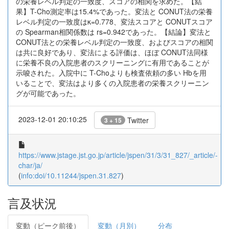
の栄養レベル判定の一致度、スコアの相関を求めた。【結
果】T-Cho測定率は15.4%であった。変法と CONUT法の栄養
レベル判定の一致度はκ=0.778、変法スコアと CONUTスコア
の Spearman相関係数は rs=0.942であった。【結論】変法と
CONUT法との栄養レベル判定の一致度、およびスコアの相関
は共に良好であり、変法による評価は、ほぼ CONUT法同様
に栄養不良の入院患者のスクリーニングに有用であることが
示唆された。入院中に T-Choよりも検査依頼の多い Hbを用
いることで、変法はより多くの入院患者の栄養スクリーニン
グが可能であった。
2023-12-01 20:10:25
Twitter
3 + 15
https://www.jstage.jst.go.jp/article/jspen/31/3/31_827/_article/-
char/ja/
(
info:doi/10.11244/jspen.31.827
)
言及状況
変動（ピーク前後）
変動（月別）
分布