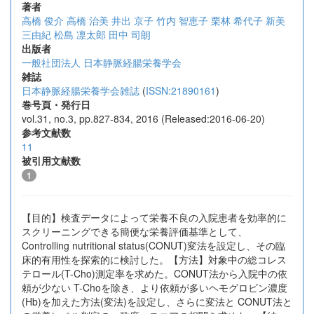
著者
高橋 俊介
高橋 治美
井出 京子
竹内 智恵子
栗林 希代子
新美
三由紀
松島 凛太郎
田中 司朗
出版者
一般社団法人 日本静脈経腸栄養学会
雑誌
日本静脈経腸栄養学会雑誌
(
ISSN:21890161
)
巻号頁・発行日
vol.31, no.3, pp.827-834, 2016 (Released:2016-06-20)
参考文献数
11
被引用文献数
1
【目的】検査データによって栄養不良の入院患者を効率的に
スクリーニングできる簡便な栄養評価基準として、
Controlling nutritional status(CONUT)変法を設定し、その臨
床的有用性を探索的に検討した。【方法】対象中の総コレス
テロール(T-Cho)測定率を求めた。CONUT法から入院中の依
頼が少ない T-Choを除き、より依頼が多いヘモグロビン濃度
(Hb)を加えた方法(変法)を設定し、さらに変法と CONUT法と