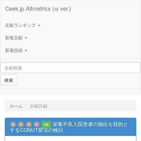
Ceek.jp Altmetrics (α ver.)
文献ランキング
新着文献
新着投稿
検索
ホーム
文献詳細
栄養不良入院患者の抽出を目的と
3
0
0
0
OA
するCONUT変法の検討