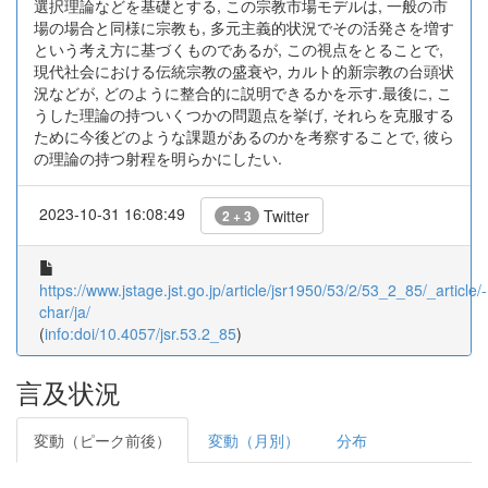
選択理論などを基礎とする, この宗教市場モデルは, 一般の市
場の場合と同様に宗教も, 多元主義的状況でその活発さを増す
という考え方に基づくものであるが, この視点をとることで,
現代社会における伝統宗教の盛衰や, カルト的新宗教の台頭状
況などが, どのように整合的に説明できるかを示す.最後に, こ
うした理論の持ついくつかの問題点を挙げ, それらを克服する
ために今後どのような課題があるのかを考察することで, 彼ら
の理論の持つ射程を明らかにしたい.
2023-10-31 16:08:49
Twitter
2 + 3
https://www.jstage.jst.go.jp/article/jsr1950/53/2/53_2_85/_article/-
char/ja/
(
info:doi/10.4057/jsr.53.2_85
)
言及状況
変動（ピーク前後）
変動（月別）
分布