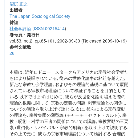
沼尻 正之
出版者
The Japan Sociological Society
雑誌
社会学評論
(
ISSN:00215414
)
巻号頁・発行日
vol.53, no.2, pp.85-101, 2002-09-30 (Released:2009-10-19)
参考文献数
26
本稿は, 近年ロドニー・スタークらアメリカの宗教社会学者た
ちにより提唱されている, 従来の世俗化論争の枠組を越えた,
新たな宗教社会学理論, およびその理論的基礎に基づいて展開
されている宗教市場理論について検証することを目的として
いる.以下ではまずはじめに, 彼らが反世俗化論を唱える際の
理論的根拠に関して, 宗教の定義の問題, 剥奪理論との関係に
ついての議論を取り上げて論じる.次に, 彼らによる宗教変動
の理論を, 宗教集団の類型論 (チャーチ・セクト・カルト), 宗
教・呪術・科学の三者の関係についての議論, 宗教変動の三要
素 (世俗化・リバイバル・宗教的刷新) を取り上げて説明する.
その上で更に, 彼らの宗教市場理論について検討する.合理的