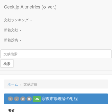
Ceek.jp Altmetrics (α ver.)
文献ランキング
新着文献
新着投稿
検索
ホーム
文献詳細
宗教市場理論の射程
2
0
0
0
OA
著者