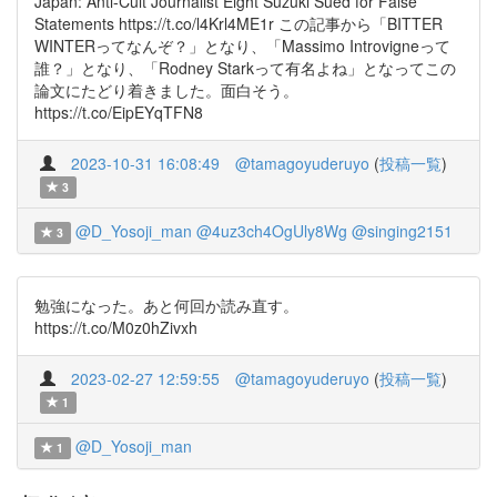
Japan: Anti-Cult Journalist Eight Suzuki Sued for False
Statements https://t.co/l4Krl4ME1r この記事から「BITTER
WINTERってなんぞ？」となり、「Massimo Introvigneって
誰？」となり、「Rodney Starkって有名よね」となってこの
論文にたどり着きました。面白そう。
https://t.co/EipEYqTFN8
2023-10-31 16:08:49
@tamagoyuderuyo
(
投稿一覧
)
3
@D_Yosoji_man
@4uz3ch4OgUly8Wg
@singing2151
3
勉強になった。あと何回か読み直す。
https://t.co/M0z0hZivxh
2023-02-27 12:59:55
@tamagoyuderuyo
(
投稿一覧
)
1
@D_Yosoji_man
1