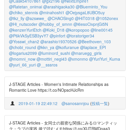
@Cask54107861
@gx2196
@NextEmpire1
@Ratetan_onimai
@arashigaoka30
@Blueminto_You
@chiko_stennis
@minahoshi1
@OejysgaL8UBO5uy
@tkz_lly
@azswwe_
@CHAOSing0
@HiT0318
@1052onex
@Hi_nutscoder
@hobby_of_smnn
@i6esoCivpnjGi5N
@kenzenYuriEtch
@Koki_D18
@koropopoo
@line00145
@P6kVkSyESB3yvY7
@pinfort
@toratoriger34
@Yosswi_chan2
@arashio19370526
@Beethoven_103
@chobi_round
@kkn_ya
@koifuranue
@laplace_EPI
@logarius2099
@luminord_sushi
@maruegg_girls
@momni_now
@mottiri_negi43
@xmonmo
@YuriYuri_Kuma
@yuri_66_yuri
@__sssros
J-STAGE Articles - Women's Intimate Relationships as
Romantic Love https://t.co/NOpscHJcRm
2019-01-19 22:49:12
@sanosannjou
(
投稿一覧
)
J-STAGE Articles - 女同士の親密な関係にみるロマンティッ
ク・ラブの実践 後で読むメモhttps://t.co/XUTRMDoaa3