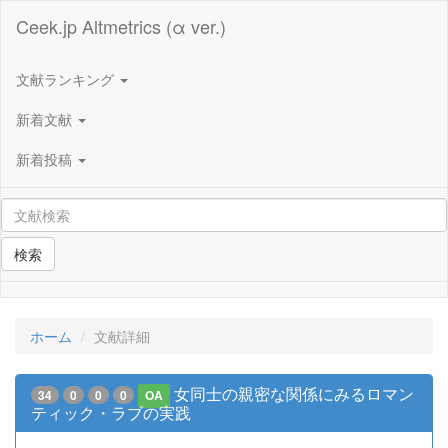
Ceek.jp Altmetrics (α ver.)
文献ランキング
新着文献
新着投稿
検索
ホーム
文献詳細
女同士の親密な関係にみるロマン
34
0
0
0
OA
ティック・ラブの実践