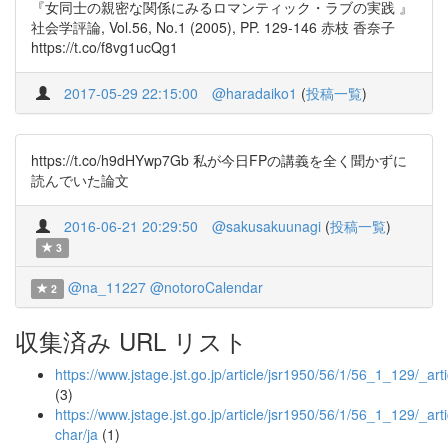
『女同士の親密な関係にみるロマンティック・ラブの実践 』
社会学評論, Vol.56, No.1 (2005), PP. 129-146 赤枝 香奈子
https://t.co/f8vg1ucQg1
2017-05-29 22:15:00
@haradaiko1
(
投稿一覧
)
https://t.co/h9dHYwp7Gb 私が今日FPの講義を全く聞かずに
読んでいた論文
2016-06-21 20:29:50
@sakusakuunagi
(
投稿一覧
)
3
@na_11227
@notoroCalendar
2
収集済み URL リスト
https://www.jstage.jst.go.jp/article/jsr1950/56/1/56_1_129/_arti
(3)
https://www.jstage.jst.go.jp/article/jsr1950/56/1/56_1_129/_arti
char/ja
(1)