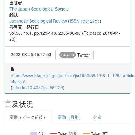
出版者
The Japan Sociological Society
雑誌
Japanese Sociological Review
(
ISSN:18842755
)
巻号頁・発行日
vol.56, no.1, pp.129-146, 2005-06-30 (Released:2010-04-
23)
2023-03-25 15:47:53
Twitter
34 + 90
https://www.jstage.jst.go.jp/article/jsr1950/56/1/56_1_129/_article
char/ja/
(
info:doi/10.4057/jsr.56.129
)
言及状況
変動（ピーク前後）
変動（月別）
分布
合計
Twitter (通常)
Twitter (RT)