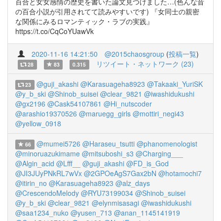
百合と女女感情の歴史を書いた論文見つけました…(色んな昔
の百合小説が引用されてて読みやすいです) 『女同士の親密
な関係にみるロマンティック・ラブの実践』
https://t.co/CqCoYUawVk
2020-11-16 14:21:50
@2015chaosgroup
(
投稿一覧
)
リツイート・ネットワーク (23)
28
83
0.315
@guji_akashi
@Karasuageha8923
@Takaaki_YuriSK
23
@y_b_ski
@Shinob_suisei
@clear_9821
@iwashidukushi
@gx2196
@Cask54107861
@Hi_nutscoder
@arashio19370526
@maruegg_girls
@mottiri_negi43
@yellow_0918
@mumei5726
@Haraseu_tsutti
@phanomenologist
66
@minoruazukimame
@mitsuboshi_s3
@Charging___
@Algin_acid
@Lfff__
@guji_akashi
@FD_is_God
@JI3JUyPNkRL7wVx
@2GPOeAgS7Gax2bN
@hotamochi7
@itirin_no
@Karasuageha8923
@alz_days
@CrescendoMelody
@RYU73199034
@Shinob_suisei
@y_b_ski
@clear_9821
@elynmisasagi
@iwashidukushi
@saa1234_nuko
@yusen_713
@anan_1145141919