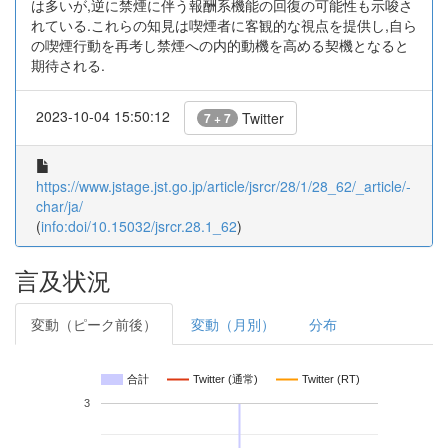
は多いが,逆に禁煙に伴う報酬系機能の回復の可能性も示唆さ
れている.これらの知見は喫煙者に客観的な視点を提供し,自ら
の喫煙行動を再考し禁煙への内的動機を高める契機となると
期待される.
2023-10-04 15:50:12
Twitter
7 + 7
https://www.jstage.jst.go.jp/article/jsrcr/28/1/28_62/_article/-
char/ja/
(
info:doi/10.15032/jsrcr.28.1_62
)
言及状況
変動（ピーク前後）
変動（月別）
分布
合計
Twitter (通常)
Twitter (RT)
3