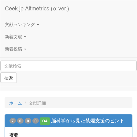
Ceek.jp Altmetrics (α ver.)
文献ランキング
新着文献
新着投稿
検索
ホーム
文献詳細
脳科学から見た禁煙支援のヒント
7
0
0
0
OA
著者