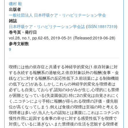
磯村 毅
出版者
一般社団法人 日本呼吸ケア・リハビリテーション学会
雑誌
日本呼吸ケア・リハビリテーション学会誌
(
ISSN:18817319
)
巻号頁・発行日
vol.28, no.1, pp.62-65, 2019-05-31 (Released:2019-06-28)
参考文献数
9
喫煙には他の依存症と共通する神経学的変化(1.依存対象に対
する永続する報酬系の過敏化,2.依存対象以外の報酬(食事・金
銭など)に対する報酬系の反応性低下,3.前頭葉による制御機能
の低下など)がある.しかしこれらの神経学的変化を喫煙者は
必ずしも自覚しておらず,認知のゆがみが生じ,心理的にも禁煙
が困難となっている(失楽園仮説).特に2の変化は自覚されにく
く,ニコチンにより手軽に報酬が得られる喫煙の評価・優先順
位が高くなってしまう.例えば食後の喫煙は至福の時と考える
喫煙者は多いが,当人たちの認知とは裏腹に,これはニコチンの
慢性作用に起因する食事の幸せに対する感受性低下を喫煙で
対償しているに過ぎない.また禁煙後の生活を悲観する喫煙者