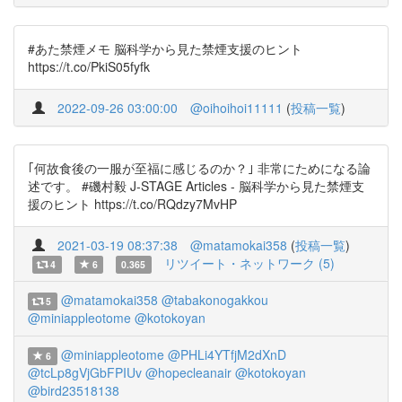
#あた禁煙メモ 脳科学から見た禁煙支援のヒント
https://t.co/PkiS05fyfk
2022-09-26 03:00:00
@oihoihoi11111
(
投稿一覧
)
｢何故食後の一服が至福に感じるのか？｣ 非常にためになる論
述です。 #磯村毅 J-STAGE Articles - 脳科学から見た禁煙支
援のヒント https://t.co/RQdzy7MvHP
2021-03-19 08:37:38
@matamokai358
(
投稿一覧
)
リツイート・ネットワーク (5)
4
6
0.365
@matamokai358
@tabakonogakkou
5
@miniappleotome
@kotokoyan
@miniappleotome
@PHLi4YTfjM2dXnD
6
@tcLp8gVjGbFPIUv
@hopecleanair
@kotokoyan
@bird23518138