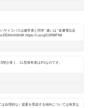
歴のないサイコパスは健常者と同等” 違いは “皮膚電位反
mH3h9K https://t.co/ujtC3RWFN8
はS型が多く、LL型保有者は3%なのてす。
ては合理的な）提案を受諾する傾向については有意な