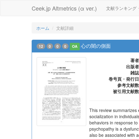
Ceek.jp Altmetrics (α ver.)
文献ランキング
ホーム
文献詳細
心の闇の側面
12
0
0
0
OA
著者
出版者
雑誌
巻号頁・発行日
参考文献数
被引用文献数
This review summarizes em
socialization in individua
behaviors in response to
psychopathy is a dysfunct
also be associated with 