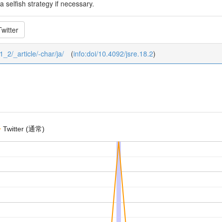
 selfish strategy if necessary.
witter
1_2/_article/-char/ja/
(
info:doi/10.4092/jsre.18.2
)
Twitter (通常)