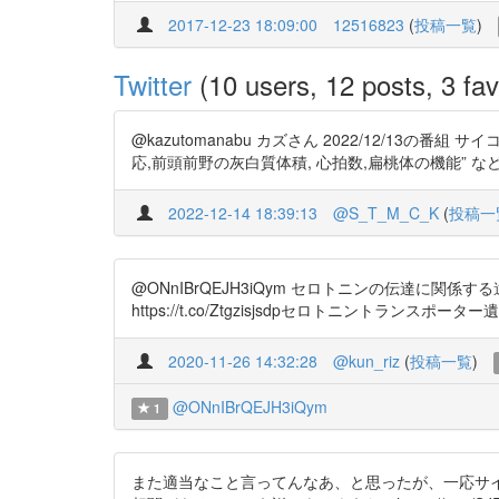
2017-12-23 18:09:00
12516823
(
投稿一覧
)
Twitter
(10 users, 12 posts, 3 fav
@kazutomanabu カズさん 2022/12/1
応,前頭前野の灰白質体積, 心拍数,扁桃体の機能” など ソシオパス,ASP
2022-12-14 18:39:13
@S_T_M_C_K
(
投稿一
@ONnIBrQEJH3iQym セロトニンの伝達に
https://t.co/Ztgzisjsdpセロトニントランスポーター遺伝子 
2020-11-26 14:32:28
@kun_riz
(
投稿一覧
)
@ONnIBrQEJH3iQym
1
また適当なこと言ってんなあ、と思ったが、一応サ