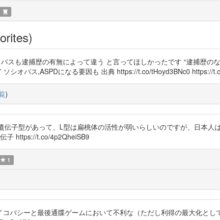
orites)
3の番組 サイコパスも逮捕歴の有無によって違う と言ってほしかったです “逮捕
Dになる要因も 出典 https://t.co/tHoyd3BNc0 https://t.co/DEtH
覧
)
関係する遺伝子型があって、L型は扁桃体の活性が弱いらしいのですが、日本人
https://t.co/4p2QheiSB9
1
イコパシーと最後通牒ゲームにおいて不利な（ただし利得の最大化とし