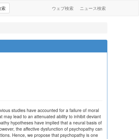
検索
ウェブ検索
ニュース検索
vious studies have accounted for a failure of moral
t may lead to an attenuated ability to inhibit deviant
athy hypotheses have implied that a neural basis of
However, the affective dysfunction of psychopathy can
ations. Hence, we propose that psychopathy is one