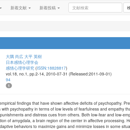
新着文献
新着投稿
大隅 尚広
大平 英樹
日本感情心理学会
感情心理学研究
(
ISSN:18828817
)
vol.18, no.1, pp.2-14, 2010-07-31 (Released:2011-09-01)
94
1
pirical findings that have shown affective deficits of psychopathy. Pre
ls with psychopathy in terms of low levels of fearfulness and empathy tha
 punishments and distress cues from others. Both low-fear and low-emp
ion of amygdala, a brain region of the center in affective processing. 
adaptive behaviors to maximize gains and minimize losses in some situ