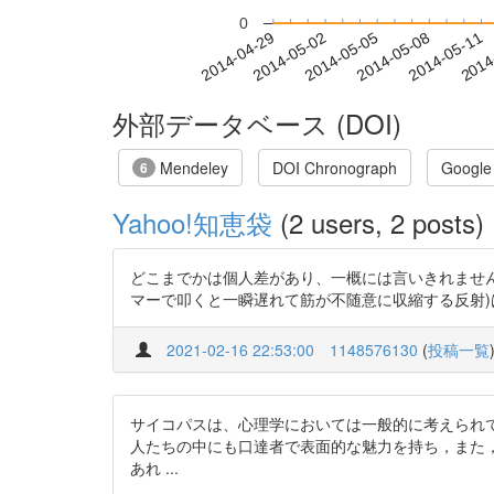
0
2014-05-05
2014-05-08
2014-05-11
2014
2014-04-29
2014-05-02
外部データベース (DOI)
Mendeley
DOI Chronograph
Google
6
Yahoo!知恵袋
(2 users, 2 posts)
どこまでかは個人差があり、一概には言いきれませ
マーで叩くと一瞬遅れて筋が不随意に収縮する反射)は表れます。 詳しい情
2021-02-16 22:53:00
1148576130
(
投稿一覧
サイコパスは、心理学においては一般的に考えられているよりは広い概念
人たちの中にも口達者で表面的な魅力を持ち，また
あれ ...