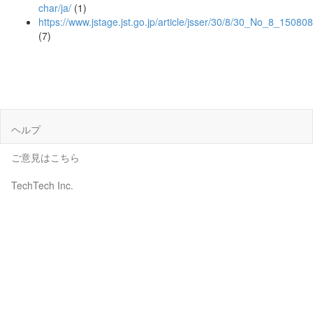
char/ja/
(1)
https://www.jstage.jst.go.jp/article/jsser/30/8/30_No_8_15080
(7)
ヘルプ
ご意見はこちら
TechTech Inc.