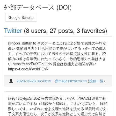
外部データベース (DOI)
Google Scholar
Twitter
(8 users, 27 posts, 3 favorites)
@noon_dattahito そのデータによれば全分野で男性の平均が
高い 数的思考力とIT活用能力で差がついてる >すべての成人
力、すべての年代において男性の平均得点は女性に勝る。読
解力の差は各年代にわたって小さく、数的思考力の差は大き
い https://t.co/Et3XG500d5 賃金は数能力と相関が高い
https://t.co/xJWv3bFEnN
2023-12-26 06:43:15
@ms8esiizmxmxnn
(
投稿一覧
)
@9y43CyfgxSriBoZ 報告書読みましたが、PIAACは調査年齢
層が広いんですね（16歳から65歳）。これだけ広いと、解釈
難しいです。いずれにせよ文理の進路を決める15歳時点で女
子文系力優位なら、女子が文系を進路として選ぶのは自然と