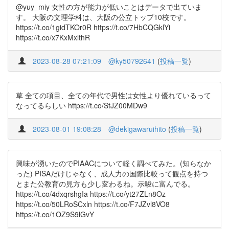
@yuy_miy 女性の方が能力が低いことはデータで出ていま
す。 大阪の文理学科は、大阪の公立トップ10校です。
https://t.co/1gidTKOr0R https://t.co/7HbCQGklYi
https://t.co/x7KxMxlthR
2023-08-28 07:21:09
@ky50792641
(
投稿一覧
)
草 全ての項目、全ての年代で男性は女性より優れているって
なってるらしい https://t.co/StJZ00MDw9
2023-08-01 19:08:28
@dekigawaruihito
(
投稿一覧
)
興味が湧いたのでPIAACについて軽く調べてみた。(知らなか
った) PISAだけじゃなく、成人力の国際比較って観点を持つ
とまた公教育の見方も少し変わるね。示唆に富んでる。
https://t.co/4dxqrshgIa https://t.co/yt27ZLn8Oz
https://t.co/50LRoSCxln https://t.co/F7JZvl8VO8
https://t.co/1OZ9S9lGvY