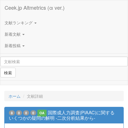
Ceek.jp Altmetrics (α ver.)
文献ランキング
新着文献
新着投稿
検索
ホーム
文献詳細
国際成人力調査(PIAAC)に関する
8
0
0
0
OA
いくつかの疑問の解明 -二次分析結果から-