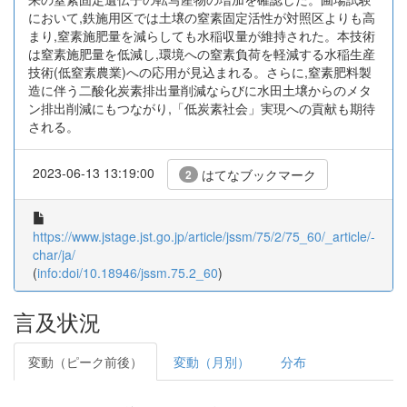
において,鉄施用区では土壌の窒素固定活性が対照区よりも高
まり,窒素施肥量を減らしても水稲収量が維持された。本技術
は窒素施肥量を低減し,環境への窒素負荷を軽減する水稲生産
技術(低窒素農業)への応用が見込まれる。さらに,窒素肥料製
造に伴う二酸化炭素排出量削減ならびに水田土壌からのメタ
ン排出削減にもつながり,「低炭素社会」実現への貢献も期待
される。
2023-06-13 13:19:00
はてなブックマーク
2
https://www.jstage.jst.go.jp/article/jssm/75/2/75_60/_article/-
char/ja/
(
info:doi/10.18946/jssm.75.2_60
)
言及状況
変動（ピーク前後）
変動（月別）
分布