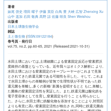
著者
妹尾 啓史
増田 曜子
伊藤 英臣
白鳥 豊
大峽 広智
Zhenxing Xu
山中 遥加
石田 敬典
髙野 諒
佐藤 咲良
Shen Weishou
出版者
日本土壌微生物学会
雑誌
土と微生物
(
ISSN:09122184
)
巻号頁・発行日
vol.75, no.2, pp.60-65, 2021 (Released:2021-10-31)
水田土壌においては,土壌細菌による窒素固定反応が窒素肥沃
度維持の基盤となっている。近年我々はオミクス解析に より,
水田土壌における窒素固定のキープレーヤーがこれまで見落
とされてきた鉄還元菌である可能性を示した。そして, これま
で水田土壌からの単離例が皆無で生理性状が不明であった鉄
還元菌を単離し,多くの新種/ 新属を提唱するとと もに,単離し
た菌株の窒素固定活性を実証した。また,鉄還元菌は酸化鉄を
電子受容体として生育し,窒素固定を行うこ とも明らかにし
た。さらに,水田土壌に鉄酸化物を添加することにより,対照区
よりも有意に高い窒素固定活性が検出さ れ,同時に鉄還元菌由
来の窒素固定遺伝子の転写産物の増加を確認した。圃場試験