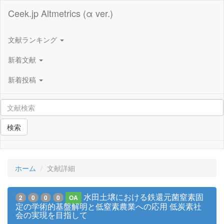
Ceek.jp Altmetrics (α ver.)
文献ランキング
新着文献
新着投稿
検索
ホーム
文献詳細
水田土壌における鉄還元菌窒素固
2
0
0
0
OA
定の学術的基盤解明と低窒素農業への応用 低炭素社
会の実現を目指して