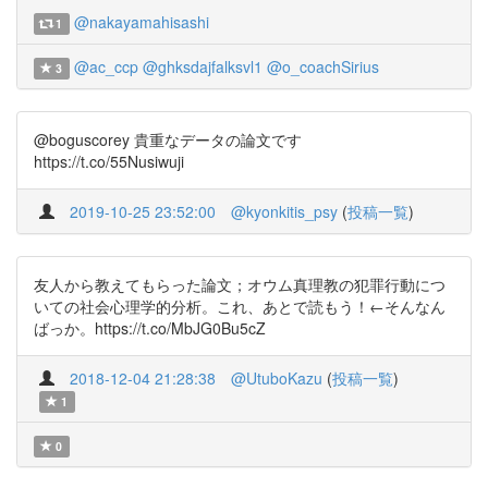
@nakayamahisashi
1
@ac_ccp
@ghksdajfalksvl1
@o_coachSirius
3
@boguscorey 貴重なデータの論文です
https://t.co/55Nusiwuji
2019-10-25 23:52:00
@kyonkitis_psy
(
投稿一覧
)
友人から教えてもらった論文；オウム真理教の犯罪行動につ
いての社会心理学的分析。これ、あとで読もう！←そんなん
ばっか。https://t.co/MbJG0Bu5cZ
2018-12-04 21:28:38
@UtuboKazu
(
投稿一覧
)
1
0