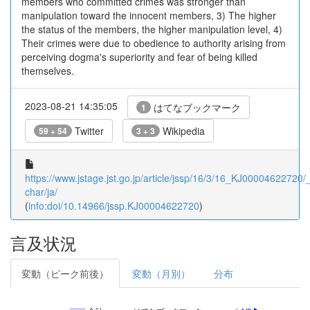
members who committed crimes was stronger than
manipulation toward the innocent members, 3) The higher
the status of the members, the higher manipulation level, 4)
Their crimes were due to obedience to authority arising from
perceiving dogma's superiority and fear of being killed
themselves.
2023-08-21 14:35:05
はてなブックマーク
1
Twitter
Wikipedia
59 + 54
3 + 3
https://www.jstage.jst.go.jp/article/jssp/16/3/16_KJ00004622720/_a
char/ja/
(
info:doi/10.14966/jssp.KJ00004622720
)
言及状況
変動（ピーク前後）
変動（月別）
分布