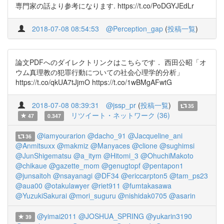
専門家の話より参考になります. https://t.co/PoDGYJEdLr
2018-07-08 08:54:53
@Perception_gap
(
投稿一覧
)
論文PDFへのダイレクトリンクはこちらです． 西田公昭「オ
ウム真理教の犯罪行動についての社会心理学的分析」
https://t.co/qkUA7tJjmO https://t.co/1wBMgAFwtG
2018-07-08 08:39:31
@jssp_pr
(
投稿一覧
)
35
リツイート・ネットワーク (36)
47
0.347
@iamyourarion
@dacho_91
@Jacqueline_ani
36
@Anmitsuxx
@makmiz
@Manyaces
@clione
@sughimsi
@JunShigematsu
@a_itym
@Hitomi_3
@OhuchiMakoto
@chikaue
@gazette_mom
@genugtopf
@pentapon1
@junsaitoh
@nsayanagi
@DF34
@ericcarpton5
@tam_ps23
@aua00
@otakulawyer
@riet911
@fumtakasawa
@YuzukiSakurai
@mori_suguru
@nishidak0705
@asarin
@yimai2011
@JOSHUA_SPRING
@yukarin3190
39