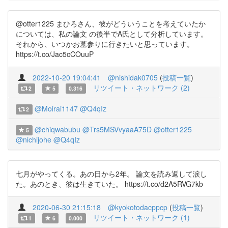
@otter1225 まひろさん、彼がどういうことを考えていたか
については、私の論文 の後半でA氏として分析しています。
それから、いつかお墓参りに行きたいと思っています。
https://t.co/Jac5cCOuuP
2022-10-20 19:04:41
@nishidak0705
(
投稿一覧
)
リツイート・ネットワーク (2)
2
5
0.316
@Moirai1147
@Q4qIz
2
@chiqwabubu
@Trs5MSVvyaaA75D
@otter1225
5
@nichijohe
@Q4qIz
七月がやってくる。あの日から2年。 論文を読み返して涙し
た。あのとき、彼は生きていた。 https://t.co/d2A5RVG7kb
2020-06-30 21:15:18
@kyokotodacppcp
(
投稿一覧
)
リツイート・ネットワーク (1)
1
6
0.000