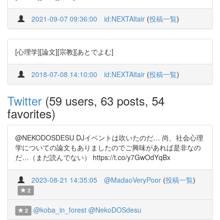
2021-09-07 09:36:00
id:NEXTAltair
(
投稿一覧
)
[心理学][論文][宗教][あとでよむ]
2018-07-08 14:10:00
id:NEXTAltair
(
投稿一覧
)
Twitter
(59 users, 63 posts, 54
favorites)
@NEKODOSDESU DJイベントは吹いたのだ… 尚、社会心理
学についての論文もありましたのでご興味があれば是非なの
だ…（まだ読んでない） https://t.co/y7GwOdYqBx
2023-08-21 14:35:05
@MadaoVeryPoor
(
投稿一覧
)
2
@koba_in_forest
@NekoDOSdesu
2