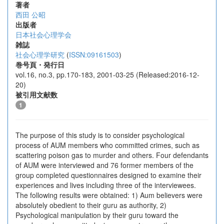
著者
西田 公昭
出版者
日本社会心理学会
雑誌
社会心理学研究
(
ISSN:09161503
)
巻号頁・発行日
vol.16, no.3, pp.170-183, 2001-03-25 (Released:2016-12-
20)
被引用文献数
1
The purpose of this study is to consider psychological
process of AUM members who committed crimes, such as
scattering poison gas to murder and others. Four defendants
of AUM were interviewed and 76 former members of the
group completed questionnaires designed to examine their
experiences and lives including three of the interviewees.
The following results were obtained: 1) Aum believers were
absolutely obedient to their guru as authority, 2)
Psychological manipulation by their guru toward the