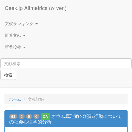
Ceek.jp Altmetrics (α ver.)
文献ランキング
新着文献
新着投稿
検索
ホーム
文献詳細
オウム真理教の犯罪行動について
63
0
0
0
OA
の社会心理学的分析