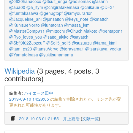
@0630hanacoco
@3suit_enga
@adisomak
@asarin
@aua00
@a_itym
@chigiratakemasa
@chikaue
@DF34
@fumtakasawa
@genugtopf
@iamyourarion
@Jacqueline_ani
@junsaitoh
@keys_note
@kmattch
@KunisueNorito
@lunatoran
@massa_kim
@MasterComp911
@mittochi
@OhuchiMakoto
@pentapon1
@Ryo_loves_you
@saito_akiko
@sayatchi
@Sbfj9I62ZJpzcuF
@Soil5_soil5
@suzuuzu
@tama_kimii
@tam_ps23
@tansuVerve
@torayama1
@tsarskaya_vodka
@YamatoInasa
@yukitsunamama
Wikipedia
(3 pages, 4 posts, 3
contributors)
編集者:
ハイエース田中
2019-09-10 14:29:05
の編集で削除されたか、リンク先が変
更された可能性があります。
2018-10-03 01:21:55
井上嘉浩
(
文献一覧
)