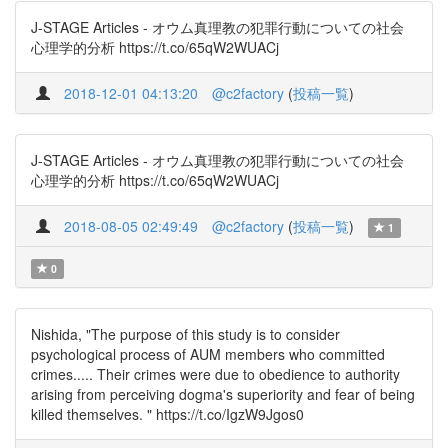
J-STAGE Articles - オウム真理教の犯罪行動についての社会
心理学的分析 https://t.co/65qW2WUACj
2018-12-01 04:13:20
@c2factory
(
投稿一覧
)
J-STAGE Articles - オウム真理教の犯罪行動についての社会
心理学的分析 https://t.co/65qW2WUACj
2018-08-05 02:49:49
@c2factory
(
投稿一覧
)
1
0
Nishida, "The purpose of this study is to consider
psychological process of AUM members who committed
crimes..... Their crimes were due to obedience to authority
arising from perceiving dogma's superiority and fear of being
killed themselves. " https://t.co/IgzW9Jgos0