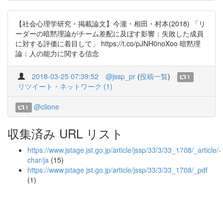
【社会心理学研究・掲載論文】今瀧・相田・村本(2018) 「リ
ーダーの暗黙理論がチーム差配に及ぼす影響：失敗した成員
に対する評価に着目して」 https://t.co/pJNH0noXoo 暗黙理
論：人の能力に関する信念
2018-03-25 07:39:52
@jssp_pr
(
投稿一覧
)
1
リツイート・ネットワーク (1)
@clione
1
収集済み URL リスト
https://www.jstage.jst.go.jp/article/jssp/33/3/33_1708/_article/-
char/ja
(15)
https://www.jstage.jst.go.jp/article/jssp/33/3/33_1708/_pdf
(1)