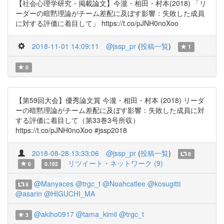
【社会心理学研究・掲載論文】今瀧・相田・村本(2018) 「リ
ーダーの暗黙理論がチーム差配に及ぼす影響：失敗した成員
に対する評価に着目して」 https://t.co/pJNH0noXoo
2018-11-01 14:09:11
@jssp_pr
(
投稿一覧
)
1
0
【第59回大会】優秀論文賞 今瀧・相田・村本 (2018) リーダ
ーの暗黙理論がチーム差配に及ぼす影響：失敗した成員に対
する評価に着目して（第33巻3号所収）
https://t.co/pJNH0noXoo #jssp2018
2018-08-28 13:33:06
@jssp_pr
(
投稿一覧
)
8
リツイート・ネットワーク (9)
6
0.192
@Manyaces
@trgc_t
@Noahcatlee
@kosugitti
9
@asarin
@HIGUCHI_MA
@akiho0917
@tama_kimii
@trgc_t
3