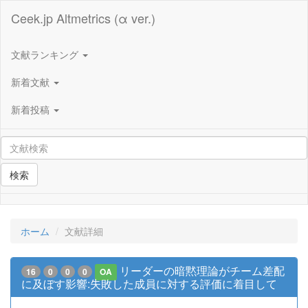
Ceek.jp Altmetrics (α ver.)
文献ランキング
新着文献
新着投稿
検索
ホーム
文献詳細
リーダーの暗黙理論がチーム差配
16
0
0
0
OA
に及ぼす影響:失敗した成員に対する評価に着目して