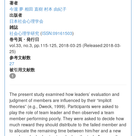
著者
今瀧 夢
相田 直樹
村本 由紀子
出版者
日本社会心理学会
雑誌
社会心理学研究
(
ISSN:09161503
)
巻号頁・発行日
vol.33, no.3, pp.115-125, 2018-03-25 (Released:2018-03-
25)
参考文献数
27
被引用文献数
1
The present study examined how leaders’ evaluation and
judgment of members are influenced by their “implicit
theories” (e.g., Dweck, 1999). Participants were asked to
play the role of team leader and then observed a team
member performing poorly. They were asked to decide how
much reward they should distribute to the failed member and
to allocate the remaining time between him/her and a new