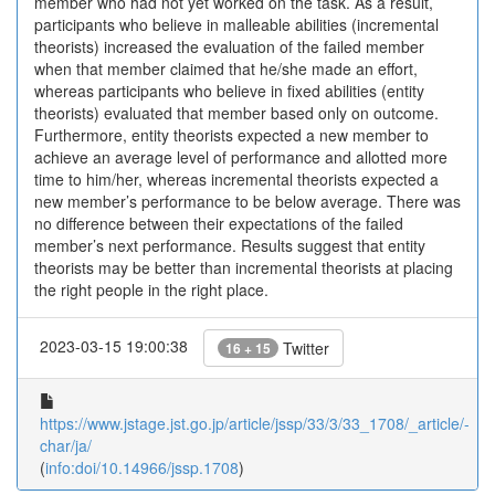
member who had not yet worked on the task. As a result,
participants who believe in malleable abilities (incremental
theorists) increased the evaluation of the failed member
when that member claimed that he/she made an effort,
whereas participants who believe in fixed abilities (entity
theorists) evaluated that member based only on outcome.
Furthermore, entity theorists expected a new member to
achieve an average level of performance and allotted more
time to him/her, whereas incremental theorists expected a
new member’s performance to be below average. There was
no difference between their expectations of the failed
member’s next performance. Results suggest that entity
theorists may be better than incremental theorists at placing
the right people in the right place.
2023-03-15 19:00:38
Twitter
16 + 15
https://www.jstage.jst.go.jp/article/jssp/33/3/33_1708/_article/-
char/ja/
(
info:doi/10.14966/jssp.1708
)