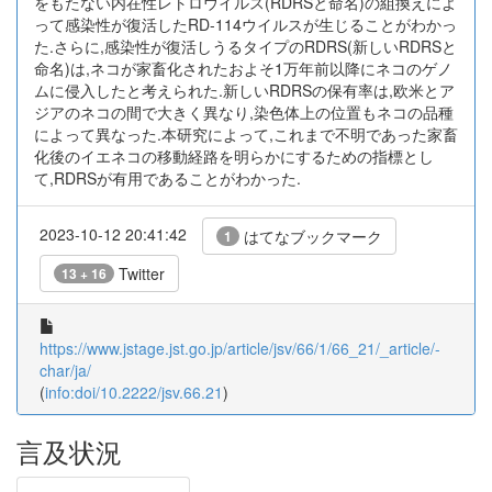
をもたない内在性レトロウイルス(RDRSと命名)の組換えによ
って感染性が復活したRD-114ウイルスが生じることがわかっ
た.さらに,感染性が復活しうるタイプのRDRS(新しいRDRSと
命名)は,ネコが家畜化されたおよそ1万年前以降にネコのゲノ
ムに侵入したと考えられた.新しいRDRSの保有率は,欧米とア
ジアのネコの間で大きく異なり,染色体上の位置もネコの品種
によって異なった.本研究によって,これまで不明であった家畜
化後のイエネコの移動経路を明らかにするための指標とし
て,RDRSが有用であることがわかった.
2023-10-12 20:41:42
はてなブックマーク
1
Twitter
13 + 16
https://www.jstage.jst.go.jp/article/jsv/66/1/66_21/_article/-
char/ja/
(
info:doi/10.2222/jsv.66.21
)
言及状況