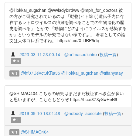
@Hokkai_sugichan @wwladybirdww @mph_for_doctors 彼
の方がご研究されているのは 「動物(ヒト除く)遺伝子内に存
在するレトロウイルスの痕跡を調べることでの生物進化の歴
史を調べる」 とかで 『動物にどのようにウイルスが感染する
か』というモデルの研究ではない様ですよ。 著者としての論
文は大体コレ系ですね。 https://t.co/XtLlRP5rtq
2023-03-11 23:00:14
@arimasouichiro
(
投稿一覧
)
3
@hf07UeVct3KRa35
@Hokkai_sugichan
@tiffanystay
3
@SHIMAQ404 こちらの研究はまだまだ検証すべき点が多い
と思いますが、こちらもどうぞ https://t.co/87XySwHeB9
2019-09-10 18:01:48
@nobody_absolute
(
投稿一覧
)
1
@SHIMAQ404
1