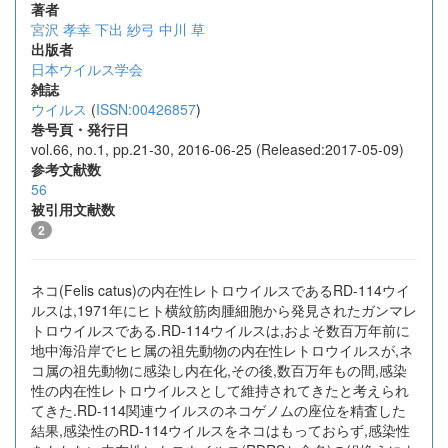
著者
宮沢 孝幸
下出 紗弓
中川 草
出版者
日本ウイルス学会
雑誌
ウイルス
(
ISSN:00426857
)
巻号頁・発行日
vol.66, no.1, pp.21-30, 2016-06-25 (Released:2017-05-09)
参考文献数
56
被引用文献数
2
ネコ(Felis catus)の内在性レトロウイルスであるRD-114ウイ
ルスは,1971年にヒト横紋筋肉腫細胞から発見されたガンマレ
トロウイルスである.RD-114ウイルスは,およそ数百万年前に
地中海沿岸でヒヒ属の祖先動物の内在性レトロウイルスが,ネ
コ属の祖先動物に感染し内在化,その後,数百万年もの間,感染
性の内在性レトロウイルスとして維持されてきたと考えられ
てきた.RD-114関連ウイルスのネコゲノムの座位を精査した
結果,感染性のRD-114ウイルスをネコはもっておらず,感染性