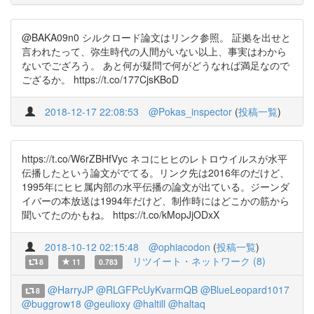
@BAKA09n0 シルクロード論文はリンク参照。 証拠を出せと
言われたって、弥生時代の人間がいない以上、事実はわから
ないでござろう。 あと何が疑問で何がどうなれば満足なので
ござるか。 https://t.co/177CjsKBoD
2018-12-17 22:08:53
@Pokas_inspector
(
投稿一覧
)
https://t.co/W6rZBHfVyc ネコにヒヒのレトロウイルスが水平
伝播したという論文がでてる。リンク先は2016年のだけど、
1995年にヒヒ属内部の水平伝播の論文が出ている。ジーンダ
イバーの本放送は1994年だけど、制作時にはどこかの筋から
聞いてたのかもね。 https://t.co/kMopJjODxX
2018-10-12 02:15:48
@ophiacodon
(
投稿一覧
)
リツイート・ネットワーク (8)
8
11
0.783
@HarryJP
@RLGFPcUyKvarmQB
@BlueLeopard1017
8
@buggrow18
@geulioxy
@haltill
@haltaq