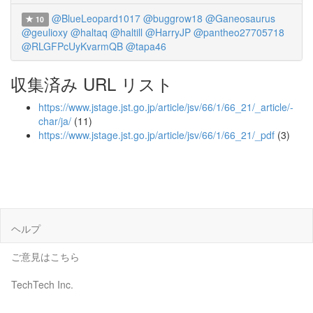
@BlueLeopard1017
@buggrow18
@Ganeosaurus
10
@geulioxy
@haltaq
@haltill
@HarryJP
@pantheo27705718
@RLGFPcUyKvarmQB
@tapa46
収集済み URL リスト
https://www.jstage.jst.go.jp/article/jsv/66/1/66_21/_article/-
char/ja/
(11)
https://www.jstage.jst.go.jp/article/jsv/66/1/66_21/_pdf
(3)
ヘルプ
ご意見はこちら
TechTech Inc.