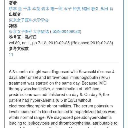
著者
杉本 圭
千葉 幸英
鏑木 陽一郎
金子 裕貴
鶴田 敏久
永田 智
出版者
東京女子医科大学学会
雑誌
東京女子医科大学雑誌
(
ISSN:00409022
)
巻号頁・発行日
vol.89, no.1, pp.7-12, 2019-02-25 (Released:2019-02-28)
参考文献数
11
A 3-month-old girl was diagnosed with Kawasaki disease 4
days after onset and intravenous immunoglobulin (IVIG)
treatment was started on the same day. Because IVIG
therapy was ineffective, a combination of IVIG and
prednisolone was administered on day 6. On day 9, the
patient had hyperkalemia (6.5 mEq/L) without
electrocardiographic abnormalities. The serum potassium
level measured in blood collected in heparinized tubes was
within normal range. We diagnosed pseudohyperkalemia
leading to leukocytosis and thrombocythemia, attributable to