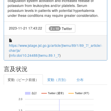
coagulation system activation and increased release of
potassium from leukocytes and/or platelets. Serum
potassium levels in patients with potential hyperkalemia
under these conditions may require greater consideration.
2023-11-21 17:43:22
Twitter
2 + 10
https://www.jstage.jst.go.jp/article/jtwmu/89/1/89_7/_article/-
char/ja/
(
info:doi/10.24488/jtwmu.89.1_7
)
言及状況
変動（ピーク前後）
変動（月別）
分布
合計
Twitter (通常)
Twitter (RT)
2.0
1.5