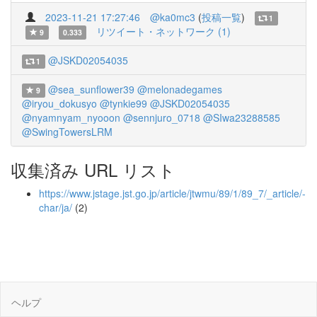
2023-11-21 17:27:46
@ka0mc3
(
投稿一覧
)
1
リツイート・ネットワーク (1)
9
0.333
@JSKD02054035
1
@sea_sunflower39
@melonadegames
9
@iryou_dokusyo
@tynkie99
@JSKD02054035
@nyamnyam_nyooon
@sennjuro_0718
@SIwa23288585
@SwingTowersLRM
収集済み URL リスト
https://www.jstage.jst.go.jp/article/jtwmu/89/1/89_7/_article/-
char/ja/
(2)
ヘルプ