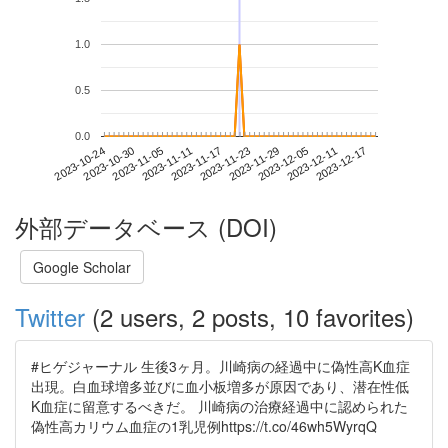
1.0
0.5
0.0
2023-12-11
2023-10-24
2023-11-11
2023-11-29
2023-12-17
2023-10-30
2023-11-17
2023-12-05
2023-11-05
2023-11-23
外部データベース (DOI)
Google Scholar
Twitter
(2 users, 2 posts, 10 favorites)
#ヒゲジャーナル 生後3ヶ月。川崎病の経過中に偽性高K血症
出現。白血球増多並びに血小板増多が原因であり、潜在性低
K血症に留意するべきだ。 川崎病の治療経過中に認められた
偽性高カリウム血症の1乳児例https://t.co/46wh5WyrqQ