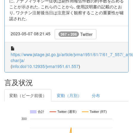
に, アナフィラキシー症状は副作用報告件数の約半数を占める
ことが示された. これらのことから, 使用説明書の記載のとお
り, ワクチン注射後当日は注意深く観察することの重要性が確
認された.
2023-05-07 08:21:45
Twitter
367 + 206
https://www.jstage.jst.go.jp/article/jvma1951/61/7/61_7_557/_artic
char/ja/
(
info:doi/10.12935/jvma1951.61.557
)
言及状況
変動（ピーク前後）
変動（月別）
分布
合計
Twitter (通常)
Twitter (RT)
300