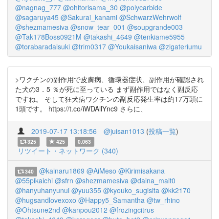
@nagnag_777
@ohitorisama_30
@polycarbide
@sagaruya45
@Sakurai_kanami
@SchwarzWehrwolf
@shezmamesiva
@snow_tear_001
@soupgrande003
@Tak178Boss0921M
@takashi_4649
@tenkiame5955
@torabaradaisuki
@trim0317
@Youkaisaniwa
@zigateriumu
>ワクチンの副作用で皮膚病、循環器症状、副作用が確認され
た犬の3．5 ％が死に至っている まず副作用ではなく副反応
ですね。 そして狂犬病ワクチンの副反応発生率は約17万頭に
1頭です。 https://t.co/iWDAilYnc9 さらに、
2019-07-17 13:18:56
@juisan1013
(
投稿一覧
)
325
425
0.063
リツイート・ネットワーク (340)
@kainaru1869
@AiMeso
@Kirimisakana
340
@55pikaichi
@sfrn
@shezmamesiva
@daina_mait0
@hanyuhanyunui
@yuu355
@kyouko_sugisita
@kk2170
@hugsandlovexoxo
@Happy5_Samantha
@tw_rhino
@Ohtsune2nd
@kanpou2012
@frozingcitrus