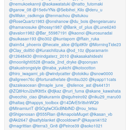
@nemukoekannji
@aokawatatuki
@natto_futomaki
@garow_08
@15e6vYNs
@Seibihei_Kilo
@deru_u
@sWskn_csdkmga
@tenmachou
@situkou
@RoseQuartz1983
@onshanow
@du_bois
@engeiaruaru
@hamanosuke
@hossy1987
@Bank_of_plus
@Lune6240
@avalon1982
@Bar_55987191
@kaonoi
@kurosunadai
@suikasan193
@io302
@kuntapom
@Rain_ruka
@aim54_phoenix
@hecate_alice
@SpitKfir
@MorningTide23
@Clay_doll50
@KuraichiIizuka
@od_10z
@paramarin
@12648430
@mindgaterz_2010
@akasakahideshi
@moonlight0528
@nada_2nd_dryke
@qoonyan
@takustrongstyle
@inaba_yukichi
@kotocotton
@hiro_iwagami_pb
@windycatter
@otokiku
@snow0000
@allgreen76c
@fortunathefate
@mitsu320
@kyapp11cats
@azaleaocean
@maple_june_
@silence_ast
@s44131
@ZQ8HcnJ2sfK8t5x
@djkaz
@ruri_fuma
@akane_kawahata
@vecchio_ciao
@takuramix
@sigufreiro92
@niku29_maru00
@haltaq
@happys_toolbox
@14DArE5rI8xhWQ9
@MinamiuriT
@SOgfwClGcBNblND
@rou_tetsu
@Shigenosan
@555Rian
@AmapolaMuget
@ikasan_vb
@Aki2647
@saftyblanket
@cooldownP
@kayani4152
@magrittian
@terra3_Gn8
@Peirce39
@aoko1021