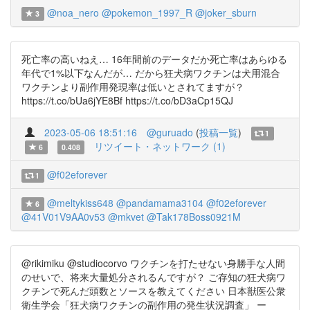
@noa_nero
@pokemon_1997_R
@joker_sburn
3
死亡率の高いねえ… 16年間前のデータだか死亡率はあらゆる
年代で1%以下なんだが… だから狂犬病ワクチンは犬用混合
ワクチンより副作用発現率は低いとされてますが？
https://t.co/bUa6jYE8Bf https://t.co/bD3aCp15QJ
2023-05-06 18:51:16
@guruado
(
投稿一覧
)
1
リツイート・ネットワーク (1)
6
0.408
@f02eforever
1
@meltykiss648
@pandamama3104
@f02eforever
6
@41V01V9AA0v53
@mkvet
@Tak178Boss0921M
@rikimiku @studiocorvo ワクチンを打たせない身勝手な人間
のせいで、将来大量処分されるんですが？ ご存知の狂犬病ワ
クチンで死んだ頭数とソースを教えてください 日本獣医公衆
衛生学会「狂犬病ワクチンの副作用の発生状況調査」 ー