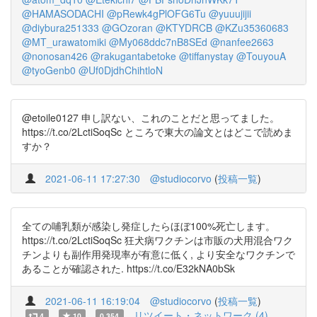
@HAMASODACHI
@pRewk4gPlOFG6Tu
@yuuujijii
@diybura251333
@GOzoran
@KTYDRCB
@KZu35360683
@MT_urawatomiki
@My068ddc7nB8SEd
@nanfee2663
@nonosan426
@rakugantabetoke
@tiffanystay
@TouyouA
@tyoGenb0
@Uf0DjdhChihtloN
@etoile0127 申し訳ない、これのことだと思ってました。
https://t.co/2LctiSoqSc ところで東大の論文とはどこで読めま
すか？
2021-06-11 17:27:30
@studiocorvo
(
投稿一覧
)
全ての哺乳類が感染し発症したらほぼ100%死亡します。
https://t.co/2LctiSoqSc 狂犬病ワクチンは市販の犬用混合ワク
チンよりも副作用発現率が有意に低く, より安全なワクチンで
あることが確認された. https://t.co/E32kNA0bSk
2021-06-11 16:19:04
@studiocorvo
(
投稿一覧
)
リツイート・ネットワーク (4)
4
10
0.354