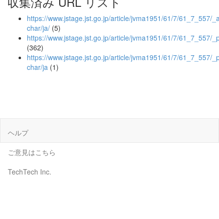
収集済み URL リスト
https://www.jstage.jst.go.jp/article/jvma1951/61/7/61_7_557/_ar
char/ja/
(5)
https://www.jstage.jst.go.jp/article/jvma1951/61/7/61_7_557/_
(362)
https://www.jstage.jst.go.jp/article/jvma1951/61/7/61_7_557/_p
char/ja
(1)
ヘルプ
ご意見はこちら
TechTech Inc.