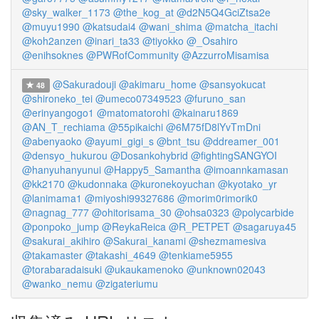
@sky_walker_1173
@the_kog_at
@d2N5Q4GciZtsa2e
@muyu1990
@katsudai4
@wani_shima
@matcha_itachi
@koh2anzen
@inari_ta33
@tiyokko
@_Osahiro
@enihsoknes
@PWRofCommunity
@AzzurroMisamisa
@Sakuradouji
@akimaru_home
@sansyokucat
48
@shironeko_tei
@umeco07349523
@furuno_san
@erinyangogo1
@matomatorohi
@kainaru1869
@AN_T_rechiama
@55pikaichi
@6M75fD8lYvTmDni
@abenyaoko
@ayumi_gigi_s
@bnt_tsu
@ddreamer_001
@densyo_hukurou
@Dosankohybrid
@fightingSANGYOI
@hanyuhanyunui
@Happy5_Samantha
@imoannkamasan
@kk2170
@kudonnaka
@kuronekoyuchan
@kyotako_yr
@lanimama1
@miyoshi99327686
@morim0rimorik0
@nagnag_777
@ohitorisama_30
@ohsa0323
@polycarbide
@ponpoko_jump
@ReykaReica
@R_PETPET
@sagaruya45
@sakurai_akihiro
@Sakurai_kanami
@shezmamesiva
@takamaster
@takashi_4649
@tenkiame5955
@torabaradaisuki
@ukaukamenoko
@unknown02043
@wanko_nemu
@zigateriumu