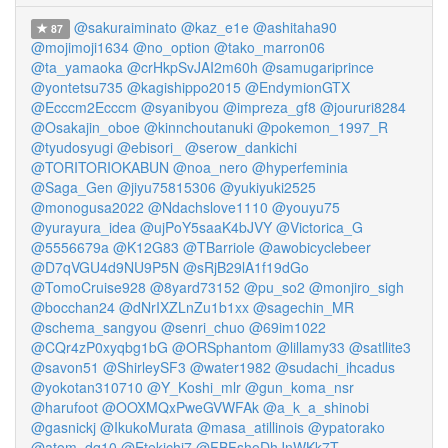
@sakuraiminato
@kaz_e1e
@ashitaha90
87
@mojimoji1634
@no_option
@tako_marron06
@ta_yamaoka
@crHkpSvJAI2m60h
@samugariprince
@yontetsu735
@kagishippo2015
@EndymionGTX
@Ecccm2Ecccm
@syanibyou
@impreza_gf8
@joururi8284
@Osakajin_oboe
@kinnchoutanuki
@pokemon_1997_R
@tyudosyugi
@ebisori_
@serow_dankichi
@TORITORIOKABUN
@noa_nero
@hyperfeminia
@Saga_Gen
@jiyu75815306
@yukiyuki2525
@monogusa2022
@Ndachslove1110
@youyu75
@yurayura_idea
@ujPoY5saaK4bJVY
@Victorica_G
@5556679a
@K12G83
@TBarriole
@awobicyclebeer
@D7qVGU4d9NU9P5N
@sRjB29lA1f19dGo
@TomoCruise928
@8yard73152
@pu_so2
@monjiro_sigh
@bocchan24
@dNrIXZLnZu1b1xx
@sagechin_MR
@schema_sangyou
@senri_chuo
@69im1022
@CQr4zP0xyqbg1bG
@ORSphantom
@lillamy33
@satllite3
@savon51
@ShirleySF3
@water1982
@sudachi_ihcadus
@yokotan310710
@Y_Koshi_mlr
@gun_koma_nsr
@harufoot
@OOXMQxPweGVWFAk
@a_k_a_shinobi
@gasnickj
@IkukoMurata
@masa_atillinois
@ypatorako
@atom_dq10
@Etekichi7
@FBFshoDhJnWKk7T