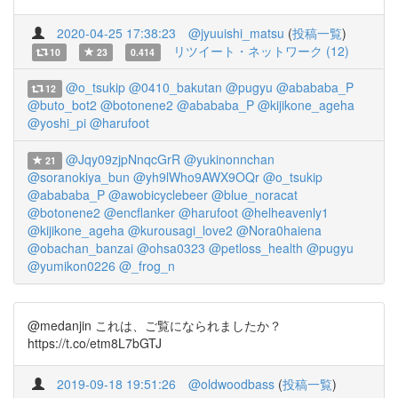
2020-04-25 17:38:23
@jyuuishi_matsu
(
投稿一覧
)
リツイート・ネットワーク (12)
10
23
0.414
@o_tsukip
@0410_bakutan
@pugyu
@abababa_P
12
@buto_bot2
@botonene2
@abababa_P
@kijikone_ageha
@yoshi_pi
@harufoot
@Jqy09zjpNnqcGrR
@yukinonnchan
21
@soranokiya_bun
@yh9lWho9AWX9OQr
@o_tsukip
@abababa_P
@awobicyclebeer
@blue_noracat
@botonene2
@encflanker
@harufoot
@helheavenly1
@kijikone_ageha
@kurousagi_love2
@Nora0haiena
@obachan_banzai
@ohsa0323
@petloss_health
@pugyu
@yumikon0226
@_frog_n
@medanjin これは、ご覧になられましたか？
https://t.co/etm8L7bGTJ
2019-09-18 19:51:26
@oldwoodbass
(
投稿一覧
)