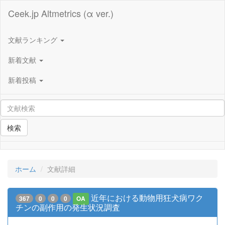
Ceek.jp Altmetrics (α ver.)
文献ランキング
新着文献
新着投稿
検索
ホーム
文献詳細
近年における動物用狂犬病ワク
367
0
0
0
OA
チンの副作用の発生状況調査