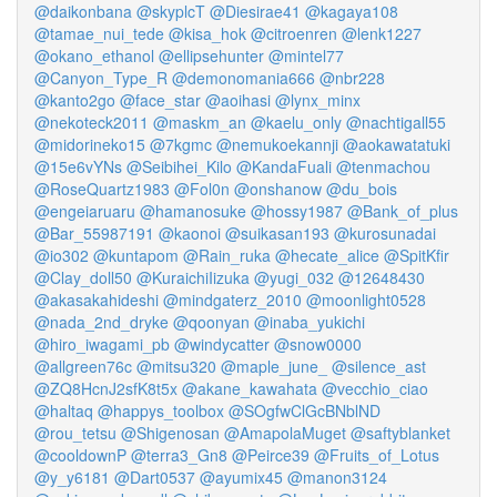
@daikonbana
@skyplcT
@Diesirae41
@kagaya108
@tamae_nui_tede
@kisa_hok
@citroenren
@lenk1227
@okano_ethanol
@ellipsehunter
@mintel77
@Canyon_Type_R
@demonomania666
@nbr228
@kanto2go
@face_star
@aoihasi
@lynx_minx
@nekoteck2011
@maskm_an
@kaelu_only
@nachtigall55
@midorineko15
@7kgmc
@nemukoekannji
@aokawatatuki
@15e6vYNs
@Seibihei_Kilo
@KandaFuali
@tenmachou
@RoseQuartz1983
@Fol0n
@onshanow
@du_bois
@engeiaruaru
@hamanosuke
@hossy1987
@Bank_of_plus
@Bar_55987191
@kaonoi
@suikasan193
@kurosunadai
@io302
@kuntapom
@Rain_ruka
@hecate_alice
@SpitKfir
@Clay_doll50
@KuraichiIizuka
@yugi_032
@12648430
@akasakahideshi
@mindgaterz_2010
@moonlight0528
@nada_2nd_dryke
@qoonyan
@inaba_yukichi
@hiro_iwagami_pb
@windycatter
@snow0000
@allgreen76c
@mitsu320
@maple_june_
@silence_ast
@ZQ8HcnJ2sfK8t5x
@akane_kawahata
@vecchio_ciao
@haltaq
@happys_toolbox
@SOgfwClGcBNblND
@rou_tetsu
@Shigenosan
@AmapolaMuget
@saftyblanket
@cooldownP
@terra3_Gn8
@Peirce39
@Fruits_of_Lotus
@y_y6181
@Dart0537
@ayumix45
@manon3124