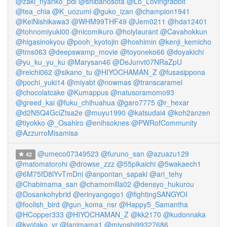
@zaki_nyanko_pdl
@shibanosota
@Lo_Lovingrabbit
@tea_chia
@K_uozumi
@guko_izan
@champion1941
@KeiNishikawa3
@WHM99THF49
@Jem0211
@hda12401
@tohnomiyuki00
@nicomikuro
@holylaurant
@Cavahokkun
@higasinokyou
@pooh_kyotojin
@hoshimin
@kenji_kemicho
@tms063
@deepswamp_movie
@toyoneko66
@doyakichi
@yu_ku_yu_ku
@Marysan46
@DeJunvt07NRaZpU
@reichi062
@sikano_tu
@HIYOCHAMAN_Z
@fusasippona
@pochi_yuki14
@miyabt
@nowmas
@transcaramel
@chocolatcake
@Kumappus
@natusoramomo93
@greed_kai
@fuku_chihuahua
@garo7775
@r_hexar
@d2N5Q4GciZtsa2e
@muyu1990
@katsudai4
@koh2anzen
@tiyokko
@_Osahiro
@enihsoknes
@PWRofCommunity
@AzzurroMisamisa
@umeco07349523
@furuno_san
@azuazu129
42
@matomatorohi
@drowse_zzz
@55pikaichi
@5wakaech1
@6M75fD8lYvTmDni
@anpontan_sapaki
@ari_tehy
@Chabimama_san
@chamomilla02
@densyo_hukurou
@Dosankohybrid
@erinyangogo1
@fightingSANGYOI
@foolish_bird
@gun_koma_nsr
@Happy5_Samantha
@HCopper333
@HIYOCHAMAN_Z
@kk2170
@kudonnaka
@kyotako_yr
@lanimama1
@miyoshi99327686