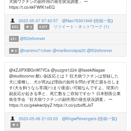
犬病ワクチンの副作用の発生状況調査」 ー
https://t.co/4kFWfK1eEQ
2023-05-07 07:42:57
@Nao76301949
(
投稿一覧
)
リツイート・ネットワーク (1)
2
3
0.577
@f02eforever
1
@nanimo71chan
@marlboroiqos20
@f02eforever
3
@4ZJIPXIBGnW7YCa @yuzgre1224 @IssekiNagae
@studiocorvo 酷い副反応とは？ 狂犬病ワクチンは登録した
犬に接種し、犬が死ねば理由の如何を問わず死亡届を出しま
す(犬を飼うなら常識)つまり後追い可能なんですよ。現実の
副反応が起きる率と、死亡数をご存知ですか？ 日本獣医公衆
衛生学会「狂犬病ワクチンの副作用の発生状況調査」 ー
https://t.co/g4wkwcfpyZ https://t.co/yzbxffLJoT
2023-05-06 21:03:03
@KngwRevengers
(
投稿一覧
)
4