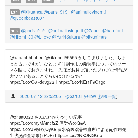
@kikuanca
@paris1919_
@animallovingmtf
4
@queenbeast007
@paris1919_
@animallovingmtf
@7aoeL
@harufoot
8
@Hilomi130
@L_eye
@Yuri4Sakura
@pityunimus
@aaaaahhhhhee @sikinami55555 かしこまりました。ちょ
っと古いですが、ひとまずは副作用の発現率についてのソー
スを貼っておきますね。 先ほどお見せ頂いたブログの情報が
大ウソであることぐらいは分かるかと
https://t.co/Q67do3g22H https://t.co/NEr1F9C4gq
2020-07-12 22:52:05
@partial_yellow
(
投稿一覧
)
@ohsa0323 さんのわかりやすい記事
https://t.co/dmyMAmcf2Z 厚労省のQ&A
https://t.co/JMyRyjQyKe 農水省医薬品検査所による副作用発
生状況調査結果(※PDF) https://t.co/2NXQKiGGtc