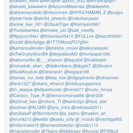
@takashi_4649
@kerogear
@buto_bot2
@erinyangogo1
@alcedo_kawasemi
@AzzurroMisamisa
@tokiwashin
@akiyamayukiaki
@miconmam
@HIYOCHAMAN_Z
@pugyu
@pixie10ole
@aim54_phoenix
@nekohanyaato
@snow_tear_001
@UtsukiTiger
@Kamiyan0967
@Youkaisaniwa
@drowse_zzz
@sa8_roselily
@flippycynthia1
@thiramisu05410
@FULLno
@kazu000001
@czddi
@dc6ykjgs
@1T7D8kzvqPO7gSm
@kantaroudenden
@phelicia_mouel
@sakurasayuki
@sTwGnyby6lcxxBA
@skypalaceM2
@moripapa100k
@sakumariko
@___shamon
@legodoll
@inakkstein
@minaduki_akari_
@daikonbana
@skyplcT
@28notori
@IbukiKouduki
@Diesirae41
@kagaya108
@tamae_nui_tede
@kisa_hok
@oligophrenie
@citroenren
@lenk1227
@okano_ethanol
@otokuyoujasmine
@m_akasya
@ellipsehunter
@mintel77
@moto_honya
@Canyon_Type_R
@demonomania666
@nbr228
@k22mat_ban
@mitune_TI
@kanto2go
@face_star
@aoihasi
@ALUMII
@lynx_minx
@nekoteck2011
@arukasaP
@Stormbricht
@a_kaimu
@maskm_an
@eruri4213
@kei06r
@kaelu_only
@_mutuki
@nachtigall55
@midorineko15
@kantanchokotan
@coda1113
@marcyismoder
@7kgmc
@elekingyy
@furuvic
@FfKiku3