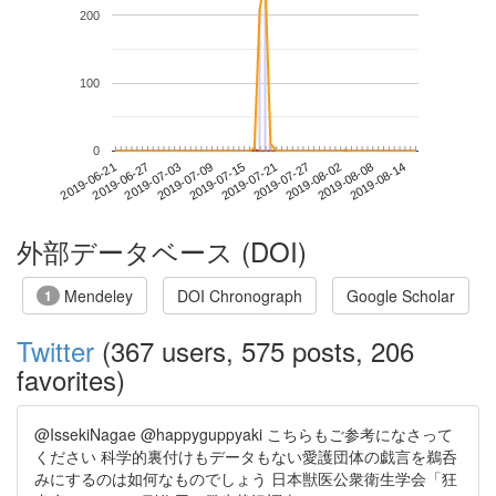
200
100
0
2019-08-08
2019-06-21
2019-07-09
2019-07-27
2019-08-14
2019-06-27
2019-07-15
2019-08-02
2019-07-03
2019-07-21
外部データベース (DOI)
Mendeley
DOI Chronograph
Google Scholar
1
Twitter
(367 users, 575 posts, 206
favorites)
@IssekiNagae @happyguppyaki こちらもご参考になさって
ください 科学的裏付けもデータもない愛護団体の戯言を鵜呑
みにするのは如何なものでしょう 日本獣医公衆衛生学会「狂