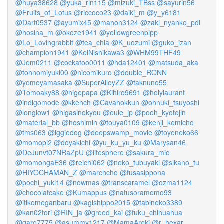
@huya38628
@yuka_rin115
@mizuki_TBss
@sayurin56
@Fruits_of_Lotus
@riccoco23
@daiki_m
@y_y6181
@Dart0537
@ayumix45
@manon3124
@zaki_nyanko_pdl
@hosina_m
@okoze1941
@yellowgreenpipp
@Lo_Lovingrabbit
@tea_chia
@K_uozumi
@guko_izan
@champion1941
@KeiNishikawa3
@WHM99THF49
@Jem0211
@cockatoo0011
@hda12401
@matsuda_aka
@tohnomiyuki00
@nicomikuro
@double_RONN
@yomoyamasaka
@SuperAlloyZZ
@taknuno55
@Tomoaky88
@higepapa
@Kihiro9691
@holylaurant
@indigomode
@kkench
@Cavahokkun
@ohnuki_tsuyoshi
@longlow1
@higasinokyou
@eule_jp
@pooh_kyotojin
@material_bb
@hoshimin
@touya0109
@kenji_kemicho
@tms063
@iggiedog
@deepswamp_movie
@toyoneko66
@momopi2
@doyakichi
@yu_ku_yu_ku
@Marysan46
@DeJunvt07NRaZpU
@lifesphere
@sakura_mio
@momongaE36
@reichi062
@neko_tubuyaki
@sikano_tu
@HIYOCHAMAN_Z
@marchcho
@fusasippona
@pochi_yuki14
@nowmas
@transcaramel
@ozma1124
@chocolatcake
@Kumappus
@natusoramomo93
@itikomeganbaru
@kagishippo2015
@tabineko3389
@kan02tori
@RIN_ja
@greed_kai
@fuku_chihuahua
@garo7775
@asummy1217
@MamaAreki
@r_hexar