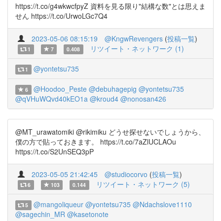
https://t.co/g4wkwcfpyZ 資料を見る限り"結構な数"とは思えま
せん https://t.co/UrwoLGc7Q4
2023-05-06 08:15:19
@KngwRevengers
(
投稿一覧
)
リツイート・ネットワーク (1)
1
7
0.408
@yontetsu735
1
@Hoodoo_Peste
@debuhagepig
@yontetsu735
6
@qVHuWQvd40kEO1a
@kroud4
@nonosan426
@MT_urawatomiki @rikimiku どうせ探せないでしょうから、
僕の方で貼っておきます。 https://t.co/7aZlUCLAOu
https://t.co/S2UnSEQ3pP
2023-05-05 21:42:45
@studiocorvo
(
投稿一覧
)
リツイート・ネットワーク (5)
6
103
0.144
@mangoliqueur
@yontetsu735
@Ndachslove1110
5
@sagechin_MR
@kasetonote