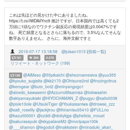
これは先ほどの見かけた中にありましたね。
https://t.co/iWDAilYnc9 推計ですが、日本国内では高くても2
万頭に1頭なのでワクチン副反応の発現頻度は0.0047%です
ね。 死亡頻度となるとさらに落ちるので、3.5%なんてそんな
数字ありえません。 さらに、海外文献ですと
2019-07-17 13:18:58
@juisan1013
(
投稿一覧
)
181
284
0.078
リツイート・ネットワーク (199)
@AiMeso
@55pikaichi
@shezmamesiva
@yuu355
199
@kyouko_sugisita
@kk2170
@Ohtsune2nd
@frozingcitrus
@kerogear
@buto_bot2
@erinyangogo1
@alcedo_kawasemi
@AzzurroMisamisa
@tokiwashin
@akiyamayukiaki
@HIYOCHAMAN_Z
@pugyu
@salix0038
@pixie10ole
@UtsukiTiger
@Youkaisaniwa
@drowse_zzz
@sa8_roselily
@jackjirou
@thiramisu05410
@FULLno
@kazu000001
@czddi
@dc6ykjgs
@phelicia_mouel
@sakurasayuki
@skypalaceM2
@moripapa100k
@___shamon
@legodoll
@inakkstein
@minaduki_akari_