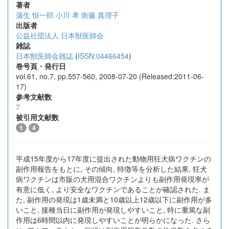
著者
蒲生 恒一郎
小川 孝
衛藤 真理子
出版者
公益社団法人 日本獣医師会
雑誌
日本獣医師会雑誌
(
ISSN:04466454
)
巻号頁・発行日
vol.61, no.7, pp.557-560, 2008-07-20 (Released:2011-06-
17)
参考文献数
7
被引用文献数
1
4
平成15年度から17年度に提出された動物用狂犬病ワクチンの
副作用報告をもとに, その傾向, 特徴等を分析した結果, 狂犬
病ワクチンは市販の犬用混合ワクチンよりも副作用発現率が
有意に低く, より安全なワクチンであることが確認された. ま
た, 副作用の発現は1歳未満と10歳以上12歳以下に副作用が多
いこと, 接種当日に副作用が発現しやすいこと, 特に重篤な副
作用は6時間以内に発現しやすいことが明らかになった. さら