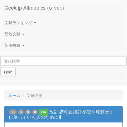
Ceek.jp Altmetrics (α ver.)
文献ランキング
新着文献
新着投稿
検索
ホーム
文献詳細
改訂増補版:統計検定を理解せず
36
0
0
0
OA
に使っている人のためにII