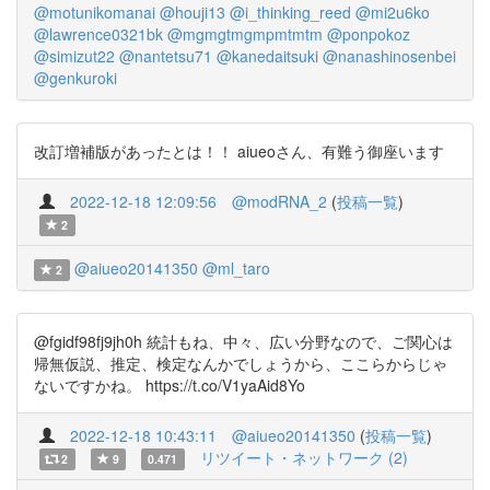
@motunikomanai
@houji13
@i_thinking_reed
@mi2u6ko
@lawrence0321bk
@mgmgtmgmpmtmtm
@ponpokoz
@simizut22
@nantetsu71
@kanedaitsuki
@nanashinosenbei
@genkuroki
改訂増補版があったとは！！ aiueoさん、有難う御座います
2022-12-18 12:09:56
@modRNA_2
(
投稿一覧
)
2
@aiueo20141350
@ml_taro
2
@fgidf98fj9jh0h 統計もね、中々、広い分野なので、ご関心は
帰無仮説、推定、検定なんかでしょうから、ここらからじゃ
ないですかね。 https://t.co/V1yaAid8Yo
2022-12-18 10:43:11
@aiueo20141350
(
投稿一覧
)
リツイート・ネットワーク (2)
2
9
0.471