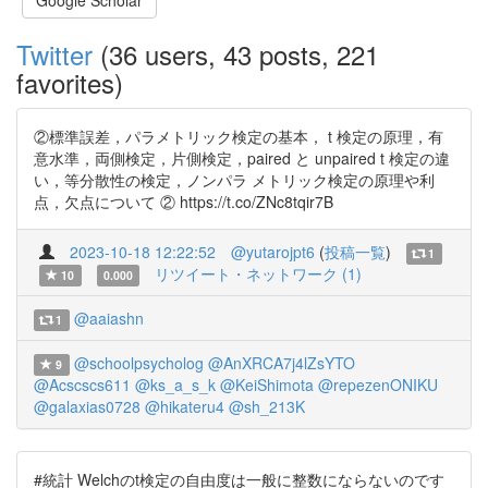
Google Scholar
Twitter
(36 users, 43 posts, 221
favorites)
②標準誤差，パラメトリック検定の基本， t 検定の原理，有
意水準，両側検定，片側検定，paired と unpaired t 検定の違
い，等分散性の検定，ノンパラ メトリック検定の原理や利
点，欠点について ② https://t.co/ZNc8tqir7B
2023-10-18 12:22:52
@yutarojpt6
(
投稿一覧
)
1
リツイート・ネットワーク (1)
10
0.000
@aaiashn
1
@schoolpsycholog
@AnXRCA7j4lZsYTO
9
@Acscscs611
@ks_a_s_k
@KeiShimota
@repezenONIKU
@galaxias0728
@hikateru4
@sh_213K
#統計 Welchのt検定の自由度は一般に整数にならないのです