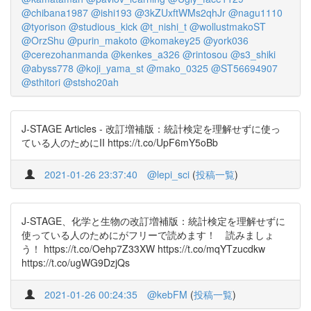
@chibana1987
@ishi193
@3kZUxftWMs2qhJr
@nagu1110
@tyorison
@studious_kick
@t_nishi_t
@wollustmakoST
@OrzShu
@purin_makoto
@komakey25
@york036
@cerezohanmanda
@kenkes_a326
@rintosou
@s3_shiki
@abyss778
@koji_yama_st
@mako_0325
@ST56694907
@sthitori
@stsho20ah
J-STAGE Articles - 改訂増補版：統計検定を理解せずに使っ
ている人のためにII https://t.co/UpF6mY5oBb
2021-01-26 23:37:40
@lepi_sci
(
投稿一覧
)
J-STAGE、化学と生物の改訂増補版：統計検定を理解せずに
使っている人のためにがフリーで読めます！ 読みましょ
う！ https://t.co/Oehp7Z33XW https://t.co/mqYTzucdkw
https://t.co/ugWG9DzjQs
2021-01-26 00:24:35
@kebFM
(
投稿一覧
)