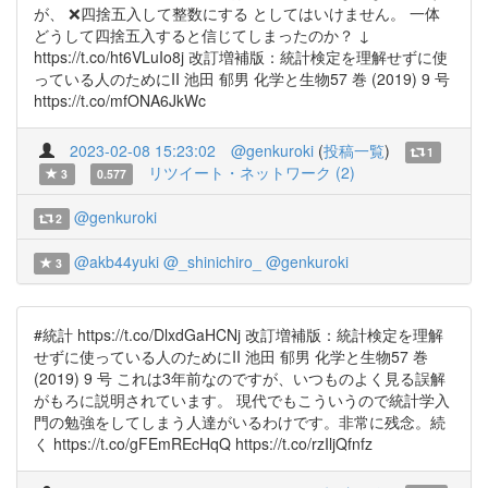
が、 ❌四捨五入して整数にする としてはいけません。 一体
どうして四捨五入すると信じてしまったのか？ ↓
https://t.co/ht6VLuIo8j 改訂増補版：統計検定を理解せずに使
っている人のためにII 池田 郁男 化学と生物57 巻 (2019) 9 号
https://t.co/mfONA6JkWc
2023-02-08 15:23:02
@genkuroki
(
投稿一覧
)
1
リツイート・ネットワーク (2)
3
0.577
@genkuroki
2
@akb44yuki
@_shinichiro_
@genkuroki
3
#統計 https://t.co/DlxdGaHCNj 改訂増補版：統計検定を理解
せずに使っている人のためにII 池田 郁男 化学と生物57 巻
(2019) 9 号 これは3年前なのですが、いつものよく見る誤解
がもろに説明されています。 現代でもこういうので統計学入
門の勉強をしてしまう人達がいるわけです。非常に残念。続
く https://t.co/gFEmREcHqQ https://t.co/rzIljQfnfz