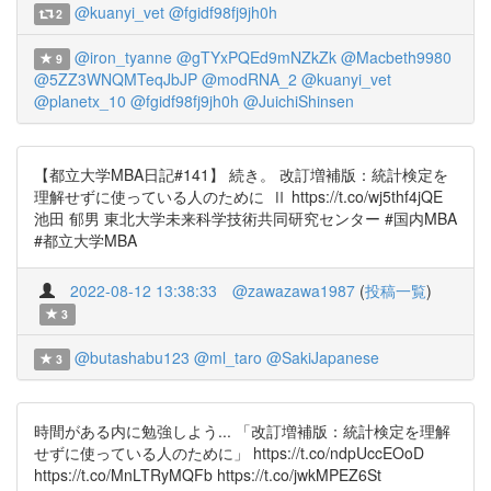
@kuanyi_vet
@fgidf98fj9jh0h
2
@iron_tyanne
@gTYxPQEd9mNZkZk
@Macbeth9980
9
@5ZZ3WNQMTeqJbJP
@modRNA_2
@kuanyi_vet
@planetx_10
@fgidf98fj9jh0h
@JuichiShinsen
【都立大学MBA日記#141】 続き。 改訂増補版：統計検定を
理解せずに使っている人のために Ⅱ https://t.co/wj5thf4jQE
池田 郁男 東北大学未来科学技術共同研究センター #国内MBA
#都立大学MBA
2022-08-12 13:38:33
@zawazawa1987
(
投稿一覧
)
3
@butashabu123
@ml_taro
@SakiJapanese
3
時間がある内に勉強しよう... 「改訂増補版：統計検定を理解
せずに使っている人のために」 https://t.co/ndpUccEOoD
https://t.co/MnLTRyMQFb https://t.co/jwkMPEZ6St