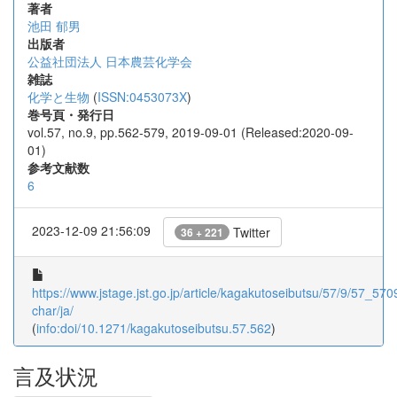
著者
池田 郁男
出版者
公益社団法人 日本農芸化学会
雑誌
化学と生物
(
ISSN:0453073X
)
巻号頁・発行日
vol.57, no.9, pp.562-579, 2019-09-01 (Released:2020-09-
01)
参考文献数
6
2023-12-09 21:56:09
Twitter
36 + 221
https://www.jstage.jst.go.jp/article/kagakutoseibutsu/57/9/57_5709
char/ja/
(
info:doi/10.1271/kagakutoseibutsu.57.562
)
言及状況