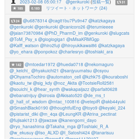
2023-02-08 05:00:17
@genkuroki
(
投稿一覧
)
31
リツイート・ネットワーク (24)
185
0.183
@u6878314
@cagit1bu7Pu9n47
@katzkagaya
24
@genkuroki
@genkuroki
@canicoro26
@terumieeee
@jaian73870984
@PhD_PharmD_im
@genkuroki
@slugcats
@ToM_Psy_s
@giogiogiga1
@sMsaKRMGgp
@Kalff_watson
@hiro2fuji
@hiroyukikawai86
@katzkagaya
@yo_ehara
@ponpokoz
@charlesryo
@toshiaki_ara
@mtcedar1972
@hueda0718
@nekomaguro
142
@_keichi_
@hyakuichi21
@sanjyuumatsu
@csyou
@OhyamaTochiro
@automaton_cell
@kzhk75
@kouraboshi
@kaotu_tw
@sig_kdy
@noz_Akita
@TootsieRoll2581
@souichi_k
@hear_synth
@wakapaijazz
@parfait0628
@ebanatnijuy
@sirosia
@Akisato520
@de_ms_t
@_hall_of_wisdom
@mtac_100816
@vetepiR
@akb44yuki
@SmashBlack0190
@thoughtfulEng
@toyo9
@keyaki_224
@pistarist_diki
@m_4qa
@LeungKR
@Atrina_pectinat
@fujisaki1213
@jawzaw
@kanengomi_dayo
@ryo_hanashima
@Takaha_mga
@Toshiaki_R_A
@w_ekusuy
@Iso_ALXD
@I_Satoshi424
@tanarisuu
@applesexyzone
@arsm51
@greg11129197