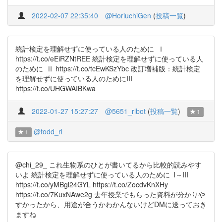
2022-02-07 22:35:40
@HoriuchiGen
(
投稿一覧
)
統計検定を理解せずに使っている人のために Ⅰ
https://t.co/eEiRZNtREE 統計検定を理解せずに使っている人
のために Ⅱ https://t.co/tcEwKSzYbc 改訂増補版：統計検定
を理解せずに使っている人のためにIII
https://t.co/UHGWAIBKwa
2022-01-27 15:27:27
@5651_rlbot
(
投稿一覧
)
1
@todd_rl
1
@chi_29_ これ生物系のひとが書いてるから比較的読みやす
いよ 統計検定を理解せずに使っている人のために I～III
https://t.co/yMBgl24GYL https://t.co/ZocdvKnXHy
https://t.co/7KuxNAwe2g 去年授業でもらった資料が分かりや
すかったから、用途が合うかわかんないけどDMに送っておき
ますね