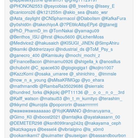
@PHONON2553
@psycobias
@B_treefrog
@Issey_E
@canicoro26
@k121255m
@akio_sea
@sato_wsr
@Asta_daylight
@CNSpharmacol
@DiaboIism
@KafkaFura
@y0shid0n
@takechiyoA
@7PEl9lcAtbpEPp6
@jjjtanejjj
@PhD_PharmD_im
@TomNakai
@yamagu09
@Benthos_ISU
@hrst
@kou5600
@LichenMoss
@Medivice2
@hakusaich
@KISUGI_JINEN
@SimpAhiru
@tksmiki
@ddrerizayoi
@industrial_ds
@ToM_Psy_s
@ganecro_400
@Kamisuky
@mochi_mochi_z
@FinanceBacon
@himamu0926
@shigella_k
@anosillus
@chuboht
@C_space630
@giogiogiga1
@kojiro1007
@KazzKomi
@osaka_umaree
@_shinichiro_
@immsle
@now_n_a_young
@sMsaKRMGgp
@yo_ehara
@mathmandlb
@RambaRa35029686
@sierraiic
@hundred_forks
@kjkjokj
@PT11136
@__o_o__n_o__3rd
@Kalff_watson
@matsui53
@n_t_m_kumityo
@terashim_
@tkkymd
@kurojda
@popororin
@asarrrrrrrri
@wawawawaaaaaao
@YojiKAWANO
@dmaruyama_
@Gimo_K0
@xboost2021
@amtajika
@ayatakasann_00
@DEMETER298
@ksn8099rang242q
@nakayama_ceph
@katzkagaya
@bessel4
@vibrialgino
@is_s0m0
@ookamikami7
@suimatter
@suiseigan
@bassandbourbon