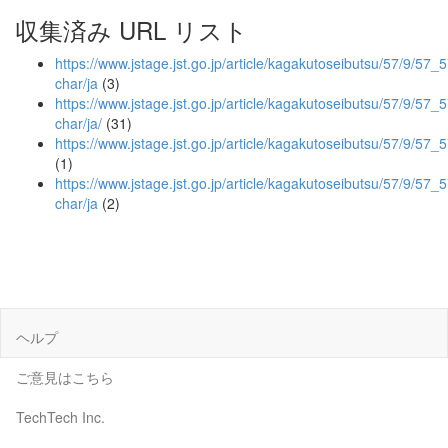
収集済み URL リスト
https://www.jstage.jst.go.jp/article/kagakutoseibutsu/57/9/57_5
char/ja
(3)
https://www.jstage.jst.go.jp/article/kagakutoseibutsu/57/9/57_5
char/ja/
(31)
https://www.jstage.jst.go.jp/article/kagakutoseibutsu/57/9/57
(1)
https://www.jstage.jst.go.jp/article/kagakutoseibutsu/57/9/57_
char/ja
(2)
ヘルプ
ご意見はこちら
TechTech Inc.