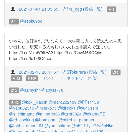
2021-07-04 21:03:55
@fire_egg
(
投稿一覧
)
3
@s1ok69oo
1
いやん、改訂されてたなんて。 大学院に入って読んだのを思
い出した。研究する人もしない人も是非読んでほしい。
https://t.co/ZxhW9ItEA2 https://t.co/CcwM6KQQhs
https://t.co/Ie1k6O0l4a
2021-02-18 20:47:57
@STokurara
(
投稿一覧
)
2
リツイート・ネットワーク (2)
52
0.109
@azmyshr
@abyss778
2
@koki_xiaolin
@maro202109
@PT11136
42
@yabu32315
@ninako75
@kfreek1
@y6451sm
@s_chimame
@mimorin36
@zrht3824
@okameRD
@rd_cooking
@bomipomi
@mirei_a_peanuts
@toohs_eman_iM
@yuu_sakura
@aKTT1yUGEJ0pNka
@kamatamah
@pavlov_learning
@Ugly_face1129