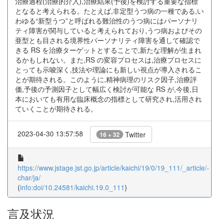
治療過程(治療的介入),治療結果(予後)を検討する重要な指標
となると考えられる。たとえば,非定型うつ病の一種である,い
わゆる“新型うつ”と呼ばれる難治性のうつ病にはパーソナリ
ティ障害が関与していると考えられており,うつ病およびその
亜型とも目される境界性パーソナリティ障害を通して確認で
きる RS を治療ターゲットとすることで,新たな理解が生まれ
るかもしれない。また,RS の変容プロセスは,治療プロセスに
とっても示唆深く,技法や理論にも新しい視点が導入されるこ
とが期待される。このように,精神病理のリスク因子,治療評
価,予後の予測因子として幅広く検討が可能な RS が,今後,日
本においても有用な臨床概念の指標として研究され,活用され
ていくことが期待される。
2023-04-30 13:57:58
Twitter
16 + 32
https://www.jstage.jst.go.jp/article/kaichi/19/0/19_111/_article/-
char/ja/
(
info:doi/10.24581/kaichi.19.0_111
)
言及状況