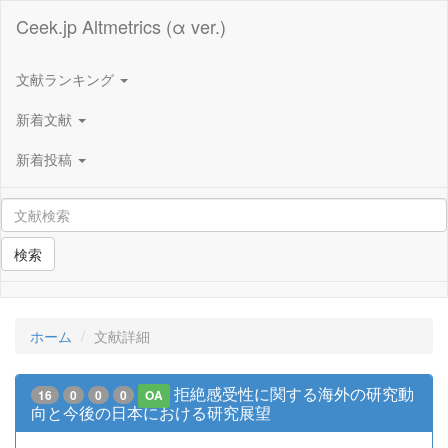
Ceek.jp Altmetrics (α ver.)
文献ランキング
新着文献
新着投稿
検索
ホーム
文献詳細
拒絶感受性に関する海外の研究動
16
0
0
0
OA
向と今後の日本における研究展望