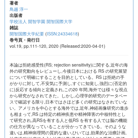
著者
鳥越 淳一
出版者
学校法人 開智学園 開智国際大学
雑誌
開智国際大学紀要
(
ISSN:24334618
)
巻号頁・発行日
vol.19, pp.111-120, 2020 (Released:2020-04-01)
本論は拒絶感受性(RS; rejection sensitivity)に関する,近年の海
外の研究動向をレビューし,今後日本における RS の研究展望
について明確にすることを目的としている。RS は拒絶の手
がかりに対して,不安気に予測し,すぐに知覚し,強烈に(否定的
に)反応する傾向と定義され,この20 年間,海外では様々な視点
から研究がなされてきた。しかし,心理学的研究のデータベー
スで確認する限り,日本ではさほど多くの研究はなされていな
い。アメリカを中心とする海外では,近年,神経画像研究の進歩
も相まって,RS は特定の精神疾患や精神障害の中核特性とし
て研究され,高RSを有する人と低RS を有する人では脳の機能
の仕方が異なっていることが分かってきている。そのような
違いは,精神病理間の質的な違い,ひいては,効果的な治療計画,