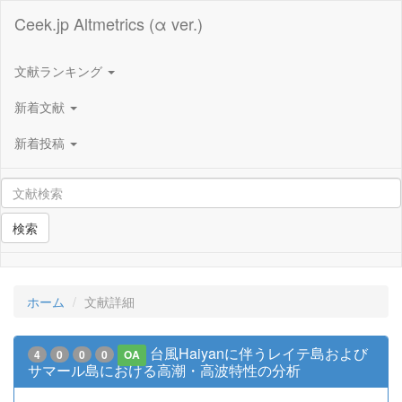
Ceek.jp Altmetrics (α ver.)
文献ランキング
新着文献
新着投稿
検索
ホーム
文献詳細
台風Haiyanに伴うレイテ島および
4
0
0
0
OA
サマール島における高潮・高波特性の分析