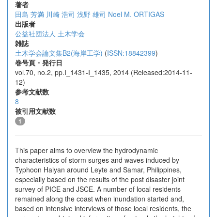
著者
田島 芳満
川崎 浩司
浅野 雄司
Noel M. ORTIGAS
出版者
公益社団法人 土木学会
雑誌
土木学会論文集B2(海岸工学)
(
ISSN:18842399
)
巻号頁・発行日
vol.70, no.2, pp.I_1431-I_1435, 2014 (Released:2014-11-
12)
参考文献数
8
被引用文献数
1
This paper aims to overview the hydrodynamic
characteristics of storm surges and waves induced by
Typhoon Haiyan around Leyte and Samar, Philippines,
especially based on the results of the post disaster joint
survey of PICE and JSCE. A number of local residents
remained along the coast when inundation started and,
based on intensive interviews of those local residents, the