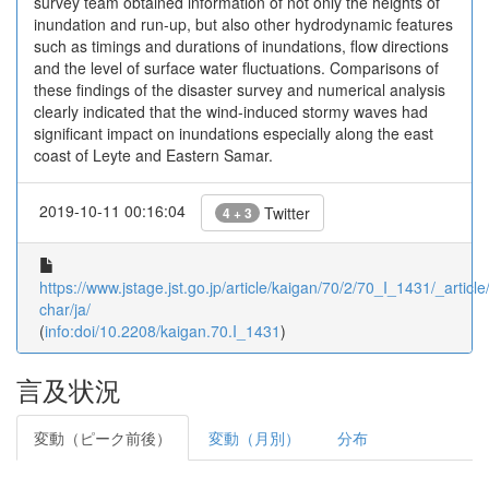
survey team obtained information of not only the heights of
inundation and run-up, but also other hydrodynamic features
such as timings and durations of inundations, flow directions
and the level of surface water fluctuations. Comparisons of
these findings of the disaster survey and numerical analysis
clearly indicated that the wind-induced stormy waves had
significant impact on inundations especially along the east
coast of Leyte and Eastern Samar.
2019-10-11 00:16:04
Twitter
4 + 3
https://www.jstage.jst.go.jp/article/kaigan/70/2/70_I_1431/_article/
char/ja/
(
info:doi/10.2208/kaigan.70.I_1431
)
言及状況
変動（ピーク前後）
変動（月別）
分布