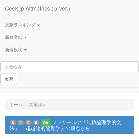
Ceek.jp Altmetrics (α ver.)
文献ランキング
新着文献
新着投稿
検索
ホーム
文献詳細
フッサールの「純粋論理学的文
6
0
0
0
OA
法」 「超越論的論理学」の観点から