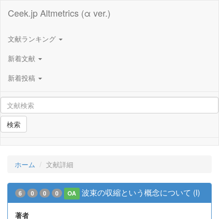
Ceek.jp Altmetrics (α ver.)
文献ランキング
新着文献
新着投稿
検索
ホーム
文献詳細
波束の収縮という概念について (I)
6
0
0
0
OA
著者