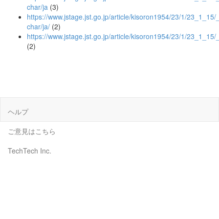
char/ja
(3)
https://www.jstage.jst.go.jp/article/kisoron1954/23/1/23_1_15/_a
char/ja/
(2)
https://www.jstage.jst.go.jp/article/kisoron1954/23/1/23_1_15/
(2)
ヘルプ
ご意見はこちら
TechTech Inc.