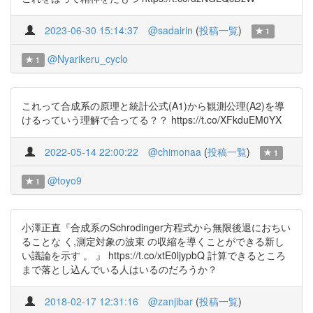
2023-06-30 15:14:37
@sadairin
(
投稿一覧
)
1
@Nyarikeru_cyclo
1
これって合成系の原理と統計公式(A1)から観測公理(A2)を導
けるっていう理解で合ってる？？ https://t.co/XFkduEM0YX
2022-05-14 22:00:22
@chimonaa
(
投稿一覧
)
1
@toyo9
1
小澤正直『合成系のSchrodinger方程式から無限後退におちい
ることな く,測定対象の波束 の収縮を導くことができる新し
い議論を示す 。 』 https://t.co/xtE0ljypbQ 計算できるところ
まで落とし込んでいる人はいるのだろうか？
2018-02-17 12:31:16
@zanjibar
(
投稿一覧
)