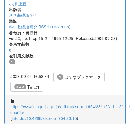
小澤 正直
出版者
科学基礎論学会
雑誌
科学基礎論研究
(
ISSN:00227668
)
巻号頁・発行日
vol.23, no.1, pp.15-21, 1995-12-25 (Released:2009-07-23)
参考文献数
8
被引用文献数
1
2023-09-04 16:58:44
はてなブックマーク
1
Twitter
5 + 3
https://www.jstage.jst.go.jp/article/kisoron1954/23/1/23_1_15/_arti
char/ja/
(
info:doi/10.4288/kisoron1954.23.15
)