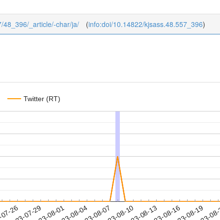
7/48_396/_article/-char/ja/
(
info:doi/10.14822/kjsass.48.557_396
)
Twitter (RT)
2023-08-16
2023-08-19
2023-08
-07-26
2
2023-07-29
2023-08-01
2023-08-04
2023-08-07
2023-08-10
2023-08-13