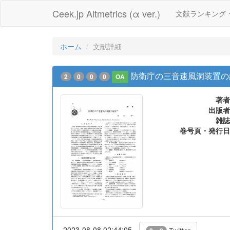
Ceek.jp Altmetrics (α ver.)
文献ランキング
ホーム
文献詳細
防衛庁の三音速風洞装置の
2
0
0
0
OA
著者
出版者
雑誌
巻号頁・発行日
2023-08-08 02:44:05