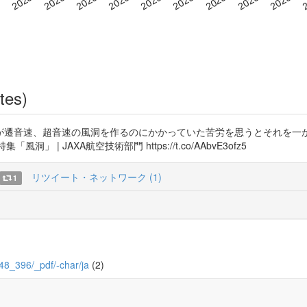
tes)
が遷音速、超音速の風洞を作るのにかかっていた苦労を思うとそれを一
 特集「風洞」 | JAXA航空技術部門 https://t.co/AAbvE3ofz5
リツイート・ネットワーク (1)
1
7/48_396/_pdf/-char/ja
(2)