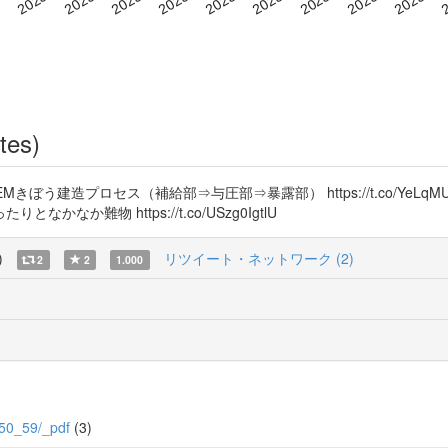
tes)
rp9A9 JEMきぼう建造プロセス（補給部⇒与圧部⇒暴露部） https://t.co/
か難物 https://t.co/USzg0IgtlU
)
リツイート・ネットワーク (2)
2
2
1.000
9/50_59/_pdf
(3)