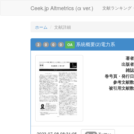
Ceek.jp Altmetrics (α ver.)
文献ランキング
ホーム
文献詳細
系統概要(2)電力系
3
0
0
0
OA
著者
出版者
雑誌
巻号頁・発行日
参考文献数
被引用文献数
2023-07-08 08:31:05