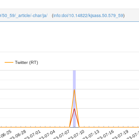
9/50_59/_article/-char/ja/
(
info:doi/10.14822/kjsass.50.579_59
)
Twitter (RT)
2023-07-16
2023-07-19
2023-07
-06-25
2
2023-06-28
2023-07-01
2023-07-04
2023-07-07
2023-07-10
2023-07-13