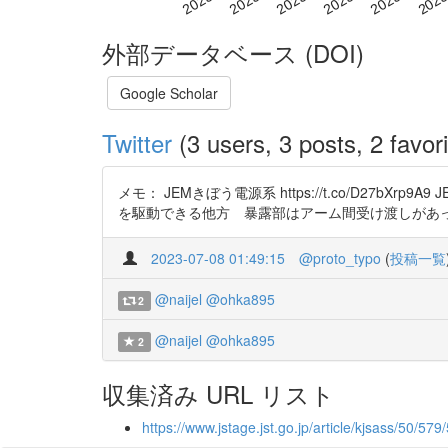
外部データベース (DOI)
Google Scholar
Twitter
(3 users, 3 posts, 2 favori
メモ： JEMきぼう電源系 https://t.co/D27bX
を駆動できる他方 暴露部はアーム間受け渡しがあったりとなかな
2023-07-08 01:49:15
@proto_typo
(
投稿一覧
@naijel
@ohka895
2
@naijel
@ohka895
2
収集済み URL リスト
https://www.jstage.jst.go.jp/article/kjsass/50/57