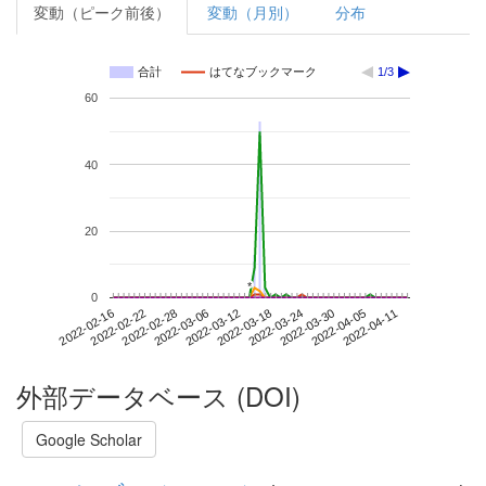
変動（ピーク前後）
変動（月別）
分布
合計
はてなブックマーク
1/3
60
40
20
*
*
0
2022-04-05
2022-02-16
2022-03-06
2022-03-24
2022-04-11
2022-02-22
2022-03-12
2022-03-30
2022-02-28
2022-03-18
外部データベース (DOI)
Google Scholar