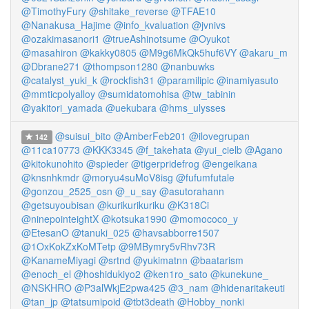
@TimothyFury
@shitake_reverse
@TFAE10
@Nanakusa_Hajime
@info_kvaluation
@jvnivs
@ozakimasanori1
@trueAshinotsume
@Oyukot
@masahiron
@kakky0805
@M9g6MkQk5huf6VY
@akaru_m
@Dbrane271
@thompson1280
@nanbuwks
@catalyst_yuki_k
@rockfish31
@paramilipic
@inamiyasuto
@mmticpolyalloy
@sumidatomohisa
@tw_tabinin
@yakitori_yamada
@uekubara
@hms_ulysses
@suisui_bito
@AmberFeb201
@ilovegrupan
142
@11ca10773
@KKK3345
@f_takehata
@yui_cielb
@Agano
@kitokunohito
@spieder
@tigerpridefrog
@engeikana
@knsnhkmdr
@moryu4suMoV8isg
@fufumfutale
@gonzou_2525_osn
@_u_say
@asutorahann
@getsuyoubisan
@kurikurikuriku
@K318Ci
@ninepointeightX
@kotsuka1990
@momococo_y
@EtesanO
@tanuki_025
@havsabborre1507
@1OxKokZxKoMTetp
@9MBymry5vRhv73R
@KanameMiyagi
@srtnd
@yukimatnn
@baatarism
@enoch_el
@hoshidukiyo2
@ken1ro_sato
@kunekune_
@NSKHRO
@P3alWkjE2pwa425
@3_nam
@hidenaritakeuti
@tan_jp
@tatsumipoid
@tbt3death
@Hobby_nonki