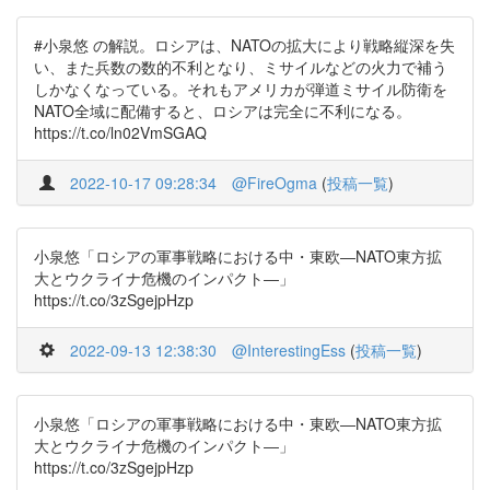
#小泉悠 の解説。ロシアは、NATOの拡大により戦略縦深を失
い、また兵数の数的不利となり、ミサイルなどの火力で補う
しかなくなっている。それもアメリカが弾道ミサイル防衛を
NATO全域に配備すると、ロシアは完全に不利になる。
https://t.co/ln02VmSGAQ
2022-10-17 09:28:34
@FireOgma
(
投稿一覧
)
小泉悠「ロシアの軍事戦略における中・東欧―NATO東方拡
大とウクライナ危機のインパクト―」
https://t.co/3zSgejpHzp
2022-09-13 12:38:30
@InterestingEss
(
投稿一覧
)
小泉悠「ロシアの軍事戦略における中・東欧―NATO東方拡
大とウクライナ危機のインパクト―」
https://t.co/3zSgejpHzp