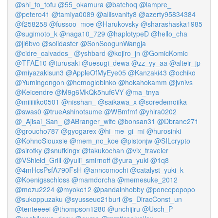
@shi_to_tofu
@55_okamura
@batchoq
@lampre_
@petero41
@tamiya0089
@allisvanity8
@azerty95834384
@f258258
@fussoo_moe
@Harukovsky
@sharashaska1985
@sugimoto_k
@naga10_729
@haplotypeD
@hello_cha
@jl6bvo
@solidaster
@SonSoogunWangja
@cidre_calvados_
@yshbard
@kojiro_jn
@GomicKomic
@TFAE10
@turusaki
@uesugi_dewa
@zz_yy_aa
@alteir_jp
@miyazakisun3
@AppleOfMyEye05
@Kanzaki43
@ochiko
@Yumingongon
@hemoglobinko
@hokahokamm
@jvnivs
@Keicendre
@M9g6MkQk5huf6VY
@ma_tnya
@miiiiiiko0501
@nisshan_
@saikawa_x
@soredemoiika
@swas0
@trueAshinotsume
@WBmfmf
@yhira0202
@_Ajisai_San_
@ABranger_wife
@bonsan31
@Dbrane271
@groucho787
@gyogarex
@hi_me_gi_mi
@hurosinki
@KohnoSiouxsie
@mem_no_koe
@pistonjw
@SILcrypto
@sirotky
@snufkingx
@takukochan
@vix_traveler
@VShield_Grill
@yulii_smirnoff
@yura_yuki
@1q8
@4mHcsPsfA790FsH
@anncomochi
@catalyst_yuki_k
@Koenigsschloss
@mamdorcha
@memesuke_2012
@mozu2224
@myoko12
@pandainhobby
@poncepopopo
@sukoppuzaku
@syusseuo21buri
@s_DiracConst_un
@tenteeeei
@thompson1280
@unchijiru
@Usch_P