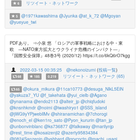
リツイート・ネットワーク
6
@1971kawashima
@Jyunka
@at_k_72
@Mgoyan
5
@yueyue_twi
PDFあり。 ⇒小泉 悠 「ロシアの軍事戦略における中・東
欧 ―NATO東方拡大とウクライナ危機のインパクト―」
『国際安全保障』48巻3号 (2020/12) https://t.co/6kQ6rO7kgg
2022-03-15 00:35:25
@nekonoizumi
(
投稿一覧
)
リツイート・ネットワーク (65)
68
185
0.219
@okura_mikura
@11ca10773
@desuga_NlkL5EiN
65
@yakuza7_YU
@f_takehata
@yui_cielb
@Agano
@ynanama
@endo2113
@alteir_jp
@chiqfudoki
@knsnhkmdr
@noimi
@iwashiryo1
@SSS_island
@jWG9yYPjwebllMv
@shiranamichan
@7chorogi
@enoch_el
@ken1ro_sato
@Pyon_kururin
@tan_jp
@unbonvinblanc
@ks736877
@falksway
@marilynjp
@rest_time
@kosaizenji2
@azerty95834384
@0824Sanzenin
@yshbard
@grvcnctn
@machi_usagi