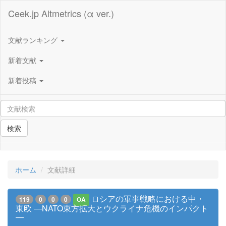
Ceek.jp Altmetrics (α ver.)
文献ランキング
新着文献
新着投稿
検索
ホーム
文献詳細
ロシアの軍事戦略における中・
119
0
0
0
OA
東欧 ―NATO東方拡大とウクライナ危機のインパクト
―