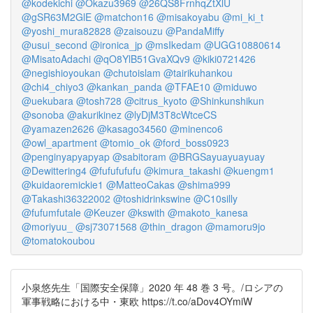
@kodekichi
@Okazu3969
@26QS8FrnhqZtXlU
@gSR63M2GlE
@matchon16
@misakoyabu
@mi_ki_t
@yoshi_mura82828
@zaisouzu
@PandaMiffy
@usui_second
@ironica_jp
@msIkedam
@UGG10880614
@MisatoAdachi
@qO8YlB51GvaXQv9
@kiki0721426
@negishioyoukan
@chutoislam
@tairikuhankou
@chi4_chiyo3
@kankan_panda
@TFAE10
@miduwo
@uekubara
@tosh728
@citrus_kyoto
@Shinkunshikun
@sonoba
@akurikinez
@lyDjM3T8cWtceCS
@yamazen2626
@kasago34560
@minenco6
@owl_apartment
@tomio_ok
@ford_boss0923
@penginyapyapyap
@sabitoram
@BRGSayuayuayuay
@Dewittering4
@fufufufufu
@kimura_takashi
@kuengm1
@kuidaoremickie1
@MatteoCakas
@shima999
@Takashi36322002
@toshidrinkswine
@C10silly
@fufumfutale
@Keuzer
@kswith
@makoto_kanesa
@moriyuu_
@sj73071568
@thin_dragon
@mamoru9jo
@tomatokoubou
小泉悠先生「国際安全保障」2020 年 48 巻 3 号。/ロシアの
軍事戦略における中・東欧 https://t.co/aDov4OYmiW