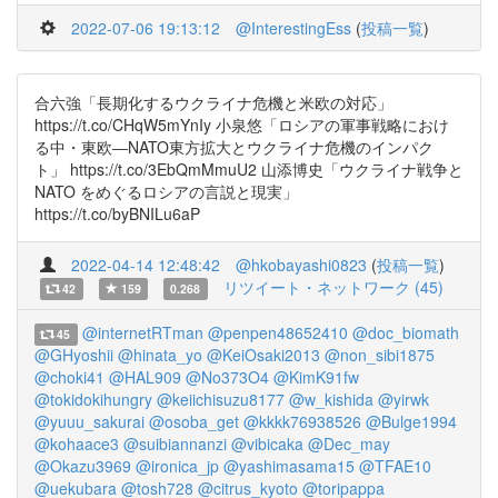
2022-07-06 19:13:12
@InterestingEss
(
投稿一覧
)
合六強「長期化するウクライナ危機と米欧の対応」
https://t.co/CHqW5mYnIy 小泉悠「ロシアの軍事戦略におけ
る中・東欧―NATO東方拡大とウクライナ危機のインパク
ト」 https://t.co/3EbQmMmuU2 山添博史「ウクライナ戦争と
NATO をめぐるロシアの言説と現実」
https://t.co/byBNILu6aP
2022-04-14 12:48:42
@hkobayashi0823
(
投稿一覧
)
リツイート・ネットワーク (45)
42
159
0.268
@internetRTman
@penpen48652410
@doc_biomath
45
@GHyoshii
@hinata_yo
@KeiOsaki2013
@non_sibi1875
@choki41
@HAL909
@No373O4
@KimK91fw
@tokidokihungry
@keiichisuzu8177
@w_kishida
@yirwk
@yuuu_sakurai
@osoba_get
@kkkk76938526
@Bulge1994
@kohaace3
@suibiannanzi
@vibicaka
@Dec_may
@Okazu3969
@ironica_jp
@yashimasama15
@TFAE10
@uekubara
@tosh728
@citrus_kyoto
@toripappa