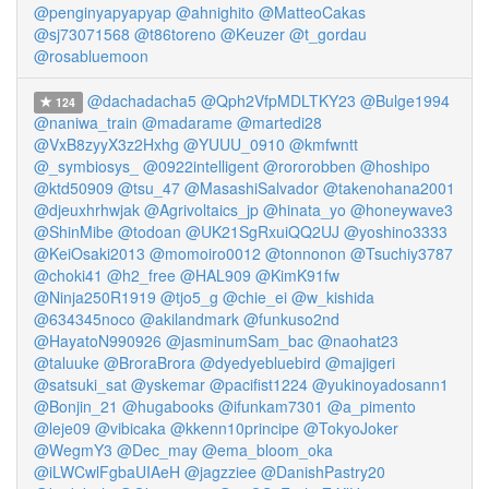
@penginyapyapyap
@ahnighito
@MatteoCakas
@sj73071568
@t86toreno
@Keuzer
@t_gordau
@rosabluemoon
@dachadacha5
@Qph2VfpMDLTKY23
@Bulge1994
124
@naniwa_train
@madarame
@martedi28
@VxB8zyyX3z2Hxhg
@YUUU_0910
@kmfwntt
@_symbiosys_
@0922intelligent
@rororobben
@hoshipo
@ktd50909
@tsu_47
@MasashiSalvador
@takenohana2001
@djeuxhrhwjak
@Agrivoltaics_jp
@hinata_yo
@honeywave3
@ShinMibe
@todoan
@UK21SgRxuiQQ2UJ
@yoshino3333
@KeiOsaki2013
@momoiro0012
@tonnonon
@Tsuchiy3787
@choki41
@h2_free
@HAL909
@KimK91fw
@Ninja250R1919
@tjo5_g
@chie_ei
@w_kishida
@634345noco
@akilandmark
@funkuso2nd
@HayatoN990926
@jasminumSam_bac
@naohat23
@taluuke
@BroraBrora
@dyedyebluebird
@majigeri
@satsuki_sat
@yskemar
@pacifist1224
@yukinoyadosann1
@Bonjin_21
@hugabooks
@ifunkam7301
@a_pimento
@leje09
@vibicaka
@kkenn10principe
@TokyoJoker
@WegmY3
@Dec_may
@ema_bloom_oka
@iLWCwlFgbaUIAeH
@jagzziee
@DanishPastry20