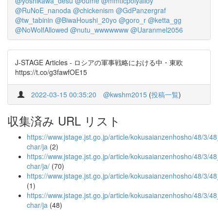
@yoshikawa_desu
@oume
@mmticpolyalloy
@RuNoE_nanoda
@chickenism
@GdPanzergraf
@tw_tabinin
@BiwaHoushi_20yo
@goro_r
@ketta_gg
@NoWolfAllowed
@nutu_wwwwwww
@Uaranmel2056
J-STAGE Articles - ロシアの軍事戦略における中・東欧
https://t.co/g3fawfOE15
2022-03-15 00:35:20
@kwshm2015
(
投稿一覧
)
収集済み URL リスト
https://www.jstage.jst.go.jp/article/kokusaianzenhosho/48/3/48_
char/ja
(2)
https://www.jstage.jst.go.jp/article/kokusaianzenhosho/48/3/48_
char/ja/
(70)
https://www.jstage.jst.go.jp/article/kokusaianzenhosho/48/3/4
(1)
https://www.jstage.jst.go.jp/article/kokusaianzenhosho/48/3/48
char/ja
(48)