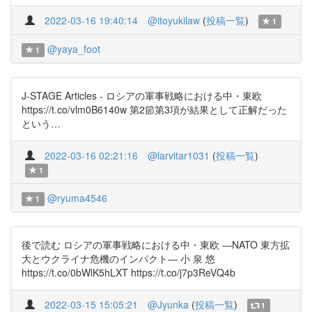
2022-03-16 19:40:14
@itoyukilaw
(
投稿一覧
)
1
@yaya_foot
1
J-STAGE Articles - ロシアの軍事戦略における中・東欧
https://t.co/vlm0B6140w 第2節第3項が結果として正解だった
という…
2022-03-16 02:21:16
@larvitar1031
(
投稿一覧
)
1
@ryuma4546
1
後で読む ロシアの軍事戦略における中・東欧 ―NATO 東方拡
大とウクライナ危機のインパクト― 小 泉 悠
https://t.co/0bWlK5hLXT https://t.co/j7p3ReVQ4b
2022-03-15 15:05:21
@Jyunka
(
投稿一覧
)
1