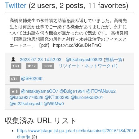
Twitter
(2 users, 2 posts, 11 favorites)
高橋良輔先生の永井陽之助論を読み返していました。高橋先
生とは何度か仕事でご一緒する機会がありましたが、永井に
ついてはお話を伺う機会が無かったので残念です。 高橋良輔
「国際政治思想研究の所作と射程－永井政治学のフィネスと
エートス―」 【pdf】 https://t.co/kK9uDI4FmQ
2023-07-23 14:52:03
@hkobayashi0823
(
投稿一覧
)
リツイート・ネットワーク (1)
1
17
0.000
@SR0209t
1
@niitakayamaOO7
@Bulge1994
@ITOYAN2022
8
@kaba93776526
@KT300395
@kuroneko8201
@m22kobayashi
@W5Mw0
収集済み URL リスト
https://www.jstage.jst.go.jp/article/kokusaiseiji/2016/184/201
char/ja
(2)