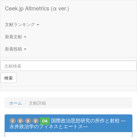
Ceek.jp Altmetrics (α ver.)
文献ランキング
新着文献
新着投稿
検索
ホーム
文献詳細
国際政治思想研究の所作と射程 ―
2
0
0
0
OA
永井政治学のフィネスとエートス―