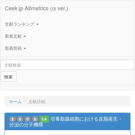
Ceek.jp Altmetrics (α ver.)
文献ランキング
新着文献
新着投稿
検索
ホーム
文献詳細
培養脂腺細胞における皮脂産生・
3
0
0
0
OA
分泌の分子機構