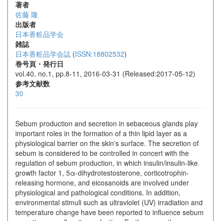
著者
佐藤 隆
出版者
日本香粧品学会
雑誌
日本香粧品学会誌
(
ISSN:18802532
)
巻号頁・発行日
vol.40, no.1, pp.8-11, 2016-03-31 (Released:2017-05-12)
参考文献数
30
Sebum production and secretion in sebaceous glands play
important roles in the formation of a thin lipid layer as a
physiological barrier on the skin's surface. The secretion of
sebum is considered to be controlled in concert with the
regulation of sebum production, in which insulin/insulin-like
growth factor 1, 5α-dihydrotestosterone, corticotrophin-
releasing hormone, and eicosanoids are involved under
physiological and pathological conditions. In addition,
environmental stimuli such as ultraviolet (UV) irradiation and
temperature change have been reported to influence sebum