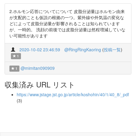
2.ホルモン応答についてについて 皮脂分泌量はホルモン由来
が支配的ことも仮説の根拠の一つ。紫外線や外気温の変化な
どによって皮脂分泌量が影響されることは知られています
が、一時的。 洗顔の前後では皮脂分泌量は然程増減していな
い可能性があります
2020-10-02 23:46:59
@RingRingKaoring
(
投稿一覧
)
1
@mimitan090909
1
収集済み URL リスト
https://www.jstage.jst.go.jp/article/koshohin/40/1/40_8/_pdf
(3)