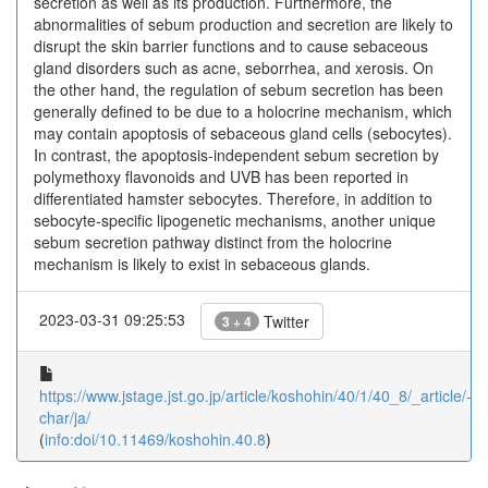
secretion as well as its production. Furthermore, the
abnormalities of sebum production and secretion are likely to
disrupt the skin barrier functions and to cause sebaceous
gland disorders such as acne, seborrhea, and xerosis. On
the other hand, the regulation of sebum secretion has been
generally defined to be due to a holocrine mechanism, which
may contain apoptosis of sebaceous gland cells (sebocytes).
In contrast, the apoptosis-independent sebum secretion by
polymethoxy flavonoids and UVB has been reported in
differentiated hamster sebocytes. Therefore, in addition to
sebocyte-specific lipogenetic mechanisms, another unique
sebum secretion pathway distinct from the holocrine
mechanism is likely to exist in sebaceous glands.
2023-03-31 09:25:53
Twitter
3 + 4
https://www.jstage.jst.go.jp/article/koshohin/40/1/40_8/_article/-
char/ja/
(
info:doi/10.11469/koshohin.40.8
)