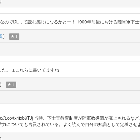
)
FなのでDLして読む感じになるかとー！ 1900年前後における陸軍軍下士制度改革と教
覧
)
1
た。 ↓これらに書いてますね
)
1
s://t.co/tx4ixb9TJj 当時、下士官教育制度が陸軍教導団が廃止
学力についても言及されている。よく読んで自分の知識として定着させ
)