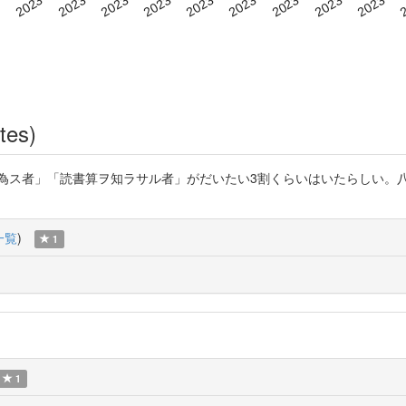
tes)
ヲ為ス者」「読書算ヲ知ラサル者」がだいたい3割くらいはいたらしい。
一覧
)
1
1