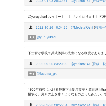
2023-01-03 20:32:51
@yoake5141
(
投稿一覧
@yuruyukari おっけー！！！ リンク貼ります！ PD
2022-10-26 18:34:35
@MedetaiOshi
(
投稿一
@yuruyukari
1
下士官が学校で兵式体操の先生になる制度がありまし
2022-09-26 23:20:29
@yoake5141
(
投稿一覧
@fusuma_gk
1
1900年前後における陸軍下士制度改革と教育感 http
構弱く、薄氷の上を歩くようなものだったみたい。
2022-09-25 20:55:34
@yoake5141
(
投稿一覧