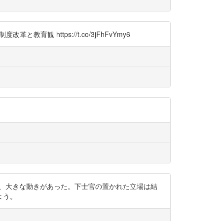
育観 https://t.co/3jFhFvYmy6
されるなど、大きな動きがあった。下士官の置かれた立場は結
よう。