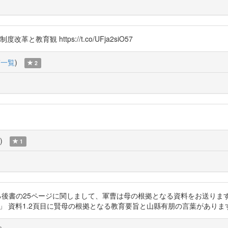
育観 https://t.co/UFja2siO57
稿一覧
)
2
)
1
している後書の25ページに関しまして、軍曹は母の根拠となる資料をお送
料1.2頁目に賢母の根拠となる教育要旨と山縣有朋の言葉があります https://t