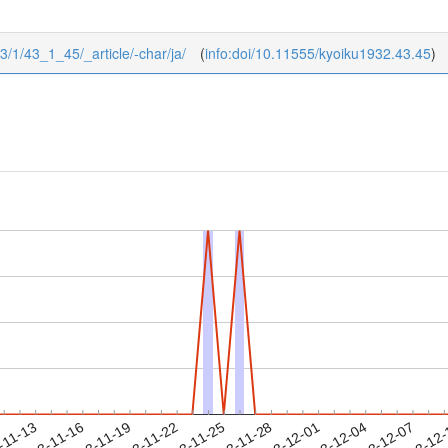
43/1/43_1_45/_article/-char/ja/
(
info:doi/10.11555/kyoiku1932.43.45
)
2023-12-04
2023-12-07
2023-12
-11-13
2
2023-11-16
2023-11-19
2023-11-22
2023-11-25
2023-11-28
2023-12-01