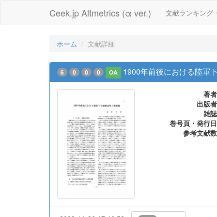
Ceek.jp Altmetrics (α ver.)
文献ランキング
ホーム
文献詳細
1900年前後における陸軍
6
0
0
0
OA
著者
出版者
雑誌
巻号頁・発行日
参考文献数