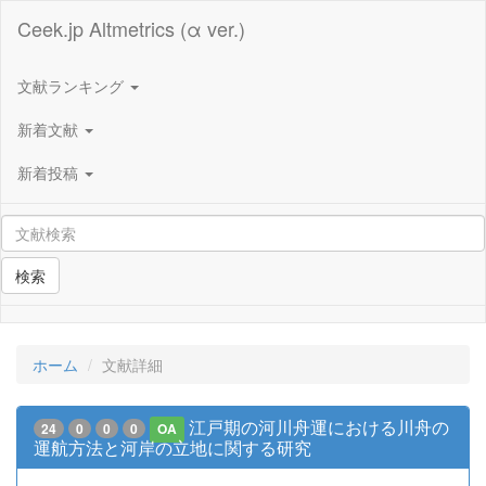
Ceek.jp Altmetrics (α ver.)
文献ランキング
新着文献
新着投稿
検索
ホーム
文献詳細
江戸期の河川舟運における川舟の
24
0
0
0
OA
運航方法と河岸の立地に関する研究