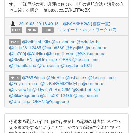
す。 「江戸期の河川舟運にお ける川舟の運航方法と河岸の立
地に関する研究」 https://t.co/DVKLTFAdBX
2019-08-20 13:40:13
@BARSERGA
(
投稿一覧
)
リツイート・ネットワーク (17)
17
16
0.501
@Seibihei_Kilo
@su_damari
@pzkpfw1b
17
@sinto28112485
@mob9889
@Ryuji96
@nuruhoru
@lm700j
@AidHiro
@tsumuji_wind
@Sikakugouma
@Skylla_ENL
@Ura_sige_OBHN
@fussoo_moe
@hirataitaisho
@ranzosha
@hayatama1975
@765Pdesu
@AidHiro
@ekispress
@fussoo_moe
15
@Fuyu_no_so_
@LzBeRVMtZ3MfyLp
@nuruhoru
@pzkpfw1b
@rUyaCVtIiRxgC9M
@Seibihei_Kilo
@Sikakugouma
@sinto28112485
@tmp_ossan
@Ura_sige_OBHN
@Ypageone
今週末の通訳ガイド研修では長良川の流域の魅力について伝
える練習をするということで、かつての流域の交流について