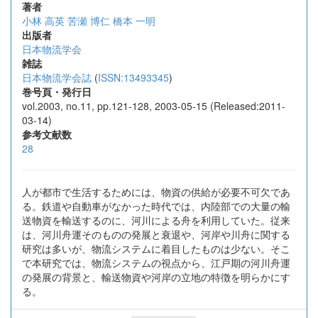
著者
小林 高英
苦瀬 博仁
橋本 一明
出版者
日本物流学会
雑誌
日本物流学会誌
(
ISSN:13493345
)
巻号頁・発行日
vol.2003, no.11, pp.121-128, 2003-05-15 (Released:2011-
03-14)
参考文献数
28
人が都市で生活するためには、物資の供給が必要不可欠であ
る。鉄道や自動車がなかった時代では、内陸部での大量の輸
送物資を輸送するのに、河川による舟を利用していた。従来
は、河川舟運そのものの発展と衰退や、河岸や川舟に関する
研究は多いが、物流システムに着目したものは少ない。そこ
で本研究では、物流システムの視点から、江戸期の河川舟運
の発展の背景と、輸送物資や河岸の立地の特徴を明らかにす
る。