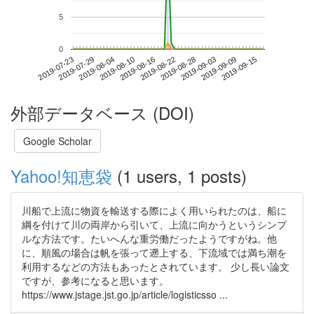
5
0
2019-09-09
2019-07-23
2019-08-10
2019-08-28
2019-09-15
2019-07-29
2019-08-16
2019-09-03
2019-08-04
2019-08-22
外部データベース (DOI)
Google Scholar
Yahoo!知恵袋
(1 users, 1 posts)
川船で上流に物資を輸送する際によく用いられたのは、船に
綱を付けて川の両岸から引いて、上流に向かうというシンプ
ルな方法です。たいへんな重労働だったようですがね。他
に、順風の場合は帆を張って遡上する、下流域では満ち潮を
利用するなどの方法もあったとされています。 少し長い論文
ですが、参考になると思います。
https://www.jstage.jst.go.jp/article/logisticsso ...