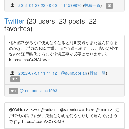
2018-01-29 22:40:00
111599970
(
投稿一覧
)
Twitter
(23 users, 23 posts, 22
favorites)
化石燃料がろくに使えなくなると河川交通がまた盛んになる
のかな。 浮力のお陰で重いものも運べますしね。喫水が必要
なので江戸時代よろしく浚渫工事が必要になりますが。
https://t.co/642tAUVvfn
2022-07-31 11:11:12
@a6m3dorian
(
投稿一覧
)
1
@bamboosince1993
1
@YVH61215287 @oukei01 @yamakawa_hare @tsun121 江
戸時代の話ですが、曳航なり帆を使うなりして運んでたよう
ですよ https://t.co/fVXXxXzMI6