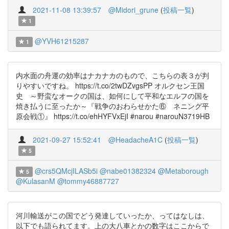
2021-11-08 13:39:57
@Midori_grune
(
投稿一覧
)
1
@YVH61215287
1
内水面の舟運の効率はナカナカのもので、こちらの表３が判
りやすいですね。 https://t.co/2twDZvgsPP オルクセン王国
史 ～野蛮なオークの国は、如何にして平和なエルフの国を
焼き払うに至ったか～『戦争のおわらせかた⑥ ネニング平
原会戦①』 https://t.co/ehHYFVxEjI #narou #narouN3719HB
2021-09-27 15:52:41
@HeadacheA1C
(
投稿一覧
)
5
@crs5QMcjILASb5i
@nabe01382324
@Metaborough
5
@KulasanM
@tommy46887727
河川輸送がこの国でどう発達していったか、ってはなしは、
以下でも語られてます。上の大八車とかの数字はここからで