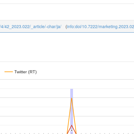
2/4/42_2023.022/_article/-char/ja/
(
info:doi/10.7222/marketing.2023.0
Twitter (RT)
*
*