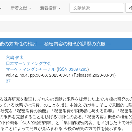
新着文献
新着投稿
後の方向性の検討 ― 秘密内容の概念的課題の克服 ―
六嶋 俊太
日本マーケティング学会
マーケティングジャーナル
(
ISSN:03897265
)
vol.42, no.4, pp.58-66, 2023-03-31 (Released:2023-03-31)
37
する既存研究を整理し,それらの貢献と限界を提示した上で,今後の研究
っている状態での消費」のことを指し,本論文では特に,そこで意図的に
既存研究を「秘密消費の動機」「秘密消費が消費者に与える影響」「秘密消
らの限界を克服することを妨げる可能性のある,「秘密内容」概念の概念
つの下位概念「個人的秘密内容」と「集団的秘密内容」を区別した上で研
することによって発展が見込まれる,今後の研究の方向性を提示する。