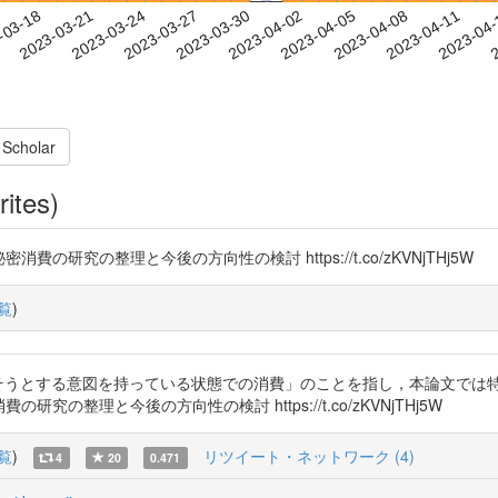
2023-04-08
2023-04-11
2023-04
-03-18
2
2023-03-21
2023-03-24
2023-03-27
2023-03-30
2023-04-02
2023-04-05
 Scholar
rites)
秘密消費の研究の整理と今後の方向性の検討 https://t.co/zKVNjTHj5W
覧
)
隠そうとする意図を持っている状態での消費」のことを指し，本論文では
消費の研究の整理と今後の方向性の検討 https://t.co/zKVNjTHj5W
覧
)
リツイート・ネットワーク (4)
4
20
0.471