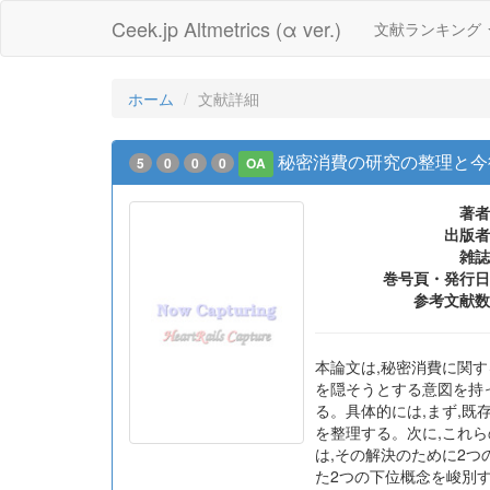
Ceek.jp Altmetrics (α ver.)
文献ランキング
ホーム
文献詳細
秘密消費の研究の整理と今
5
0
0
0
OA
著者
出版者
雑誌
巻号頁・発行日
参考文献数
本論文は,秘密消費に関
を隠そうとする意図を持
る。具体的には,まず,
を整理する。次に,これ
は,その解決のために2
た2つの下位概念を峻別