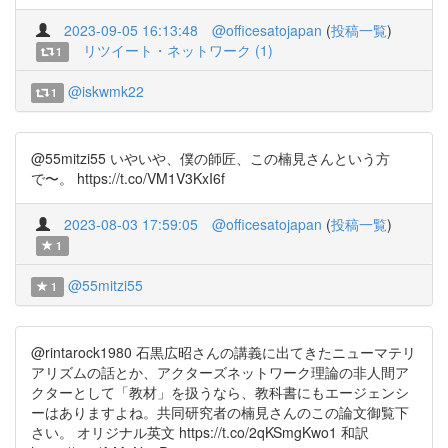
2023-09-05 16:13:48
@officesatojapan
(
投稿一覧
)
リツイート・ネットワーク (1)
1
@iskwmk22
1
@55mitzi55 いやいや、僕の師匠、この楠見さんという方
で〜。 https://t.co/VM1V3KxI6f
2023-08-03 17:59:05
@officesatojapan
(
投稿一覧
)
1
@55mitzi55
1
@rintarock1980 石黒広昭さんの講義に出てきたニューマテリ
アリズムの話とか、アクターズネットワーク理論の非人間ア
クターとして「教材」を扱うなら、教科書にもエージェンシ
ーはありますよね。共同研究者の楠見さんのこの論文御覧下
さい。 オリジナル英文 https://t.co/2qKSmgKwo1 和訳