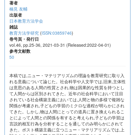
著者
楠見 友輔
出版者
日本教育方法学会
雑誌
教育方法学研究
(
ISSN:03859746
)
巻号頁・発行日
vol.46, pp.25-36, 2021-03-31 (Released:2022-04-01)
参考文献数
50
本稿では,ニュー・マテリアリズムの理論を教育研究に取り入
れる意義について論じた。社会科学や人文学では,旧来,主体性
は意思のある人間の性質とされ,物は因果的な性質を持つとし
て人間からは区別されてきた。近年の社会科学において注目
されている社会構築主義においては,人間と物の多様で複雑な
関係が考慮され,子どもの学習のミクロな過程が明らかにされ
てきた。しかし,物は人間にとっての道具に置き換えられるこ
とによって人間との関係を有すると考えられ,子どもの学習は
言説的相互行為を分析することを通してのみ明らかにされて
きた。ポスト構築主義に立つニュー・マテリアリズムでは,上