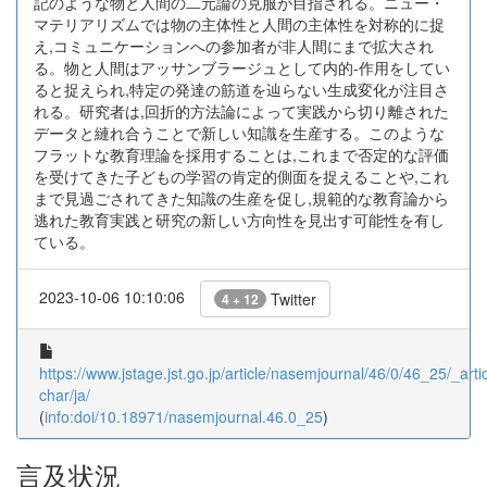
記のような物と人間の二元論の克服が目指される。ニュー・
マテリアリズムでは物の主体性と人間の主体性を対称的に捉
え,コミュニケーションへの参加者が非人間にまで拡大され
る。物と人間はアッサンブラージュとして内的-作用をしてい
ると捉えられ,特定の発達の筋道を辿らない生成変化が注目さ
れる。研究者は,回折的方法論によって実践から切り離された
データと縺れ合うことで新しい知識を生産する。このような
フラットな教育理論を採用することは,これまで否定的な評価
を受けてきた子どもの学習の肯定的側面を捉えることや,これ
まで見過ごされてきた知識の生産を促し,規範的な教育論から
逃れた教育実践と研究の新しい方向性を見出す可能性を有し
ている。
2023-10-06 10:10:06
Twitter
4 + 12
https://www.jstage.jst.go.jp/article/nasemjournal/46/0/46_25/_artic
char/ja/
(
info:doi/10.18971/nasemjournal.46.0_25
)
言及状況