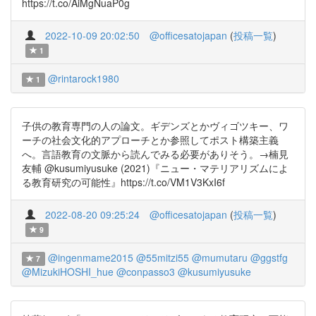
https://t.co/AiMgNuaP0g
2022-10-09 20:02:50
@officesatojapan
(
投稿一覧
)
1
@rintarock1980
1
子供の教育専門の人の論文。ギデンズとかヴィゴツキー、ワ
ーチの社会文化的アプローチとか参照してポスト構築主義
へ。言語教育の文脈から読んでみる必要がありそう。→楠見
友輔 @kusumiyusuke (2021)『ニュー・マテリアリズムによ
る教育研究の可能性』https://t.co/VM1V3KxI6f
2022-08-20 09:25:24
@officesatojapan
(
投稿一覧
)
9
@ingenmame2015
@55mitzi55
@mumutaru
@ggstfg
7
@MizukiHOSHI_hue
@conpasso3
@kusumiyusuke