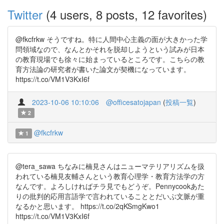
Twitter
(4 users, 8 posts, 12 favorites)
@fkcfrkw そうですね。特に人間中心主義の面が大きかった学
問領域なので、なんとかそれを脱却しようという試みが日本
の教育現場でも徐々に始まっているところです。こちらの教
育方法論の研究者が書いた論文が契機になっています。
https://t.co/VM1V3KxI6f
2023-10-06 10:10:06
@officesatojapan
(
投稿一覧
)
2
@fkcfrkw
1
@tera_sawa ちなみに楠見さんはニューマテリアリズムを扱
われている楠見友輔さんという教育心理学・教育方法学の方
なんです。よろしければチラ見でもどうぞ。Pennycookあた
りの批判的応用言語学で言われていることとだいぶ文脈が重
なるかと思います。 https://t.co/2qKSmgKwo1
https://t.co/VM1V3KxI6f