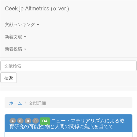
Ceek.jp Altmetrics (α ver.)
文献ランキング
新着文献
新着投稿
検索
ホーム
文献詳細
ニュー・マテリアリズムによる教
4
0
0
0
OA
育研究の可能性 物と人間の関係に焦点を当てて