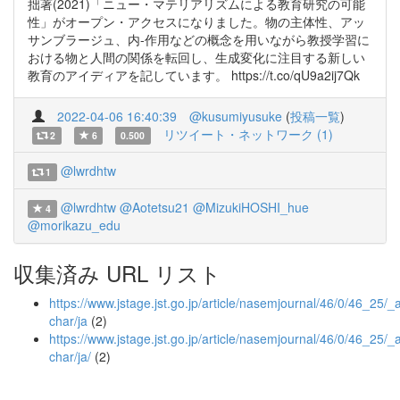
拙著(2021)「ニュー・マテリアリズムによる教育研究の可能
性」がオープン・アクセスになりました。物の主体性、アッ
サンブラージュ、内-作用などの概念を用いながら教授学習に
おける物と人間の関係を転回し、生成変化に注目する新しい
教育のアイディアを記しています。 https://t.co/qU9a2ij7Qk
2022-04-06 16:40:39
@kusumiyusuke
(
投稿一覧
)
リツイート・ネットワーク (1)
2
6
0.500
@lwrdhtw
1
@lwrdhtw
@Aotetsu21
@MizukiHOSHI_hue
4
@morikazu_edu
収集済み URL リスト
https://www.jstage.jst.go.jp/article/nasemjournal/46/0/46_25/_ar
char/ja
(2)
https://www.jstage.jst.go.jp/article/nasemjournal/46/0/46_25/_ar
char/ja/
(2)