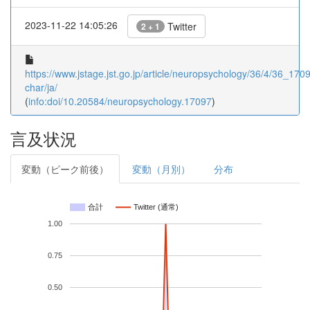
2023-11-22 14:05:26
Twitter
2 + 1
https://www.jstage.jst.go.jp/article/neuropsychology/36/4/36_17097
char/ja/
(
info:doi/10.20584/neuropsychology.17097
)
言及状況
変動（ピーク前後）
変動（月別）
分布
合計
Twitter (通常)
1.00
0.75
0.50