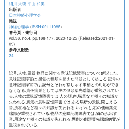
細川 大瑛
平山 和美
出版者
日本神経心理学会
雑誌
神経心理学
(
ISSN:09111085
)
巻号頁・発行日
vol.36, no.4, pp.168-177, 2020-12-25 (Released:2021-01-
09)
参考文献数
24
記号,人物,風景,物品に関する意味記憶障害について解説した.
意味記憶障害は,感覚の種類を超えた問題として起こる.記号の
意味記憶障害では,記号とそれが指し示す事柄との対応ができ
なくなる.責任病巣としては左の側頭葉先端部が重視されてい
る.人物の意味記憶障害では,人の顔,声,職業など種々の知識が
失われる.風景の意味記憶障害では,ある場所の景観,聞こえる
音,所在地など種々の知識が失われる.いずれも,右の側頭葉先
端部が重視されている.物品の意味記憶障害では,物の形,出す
音,用途など種々の知識が失われる.両側の側頭葉先端部病変が
重視されている.