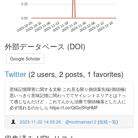
0.25
0.00
2023-12-12
2023-10-25
2023-11-12
2023-11-30
2023-12-18
2023-10-31
2023-11-18
2023-12-06
2023-11-06
2023-11-24
外部データベース (DOI)
Google Scholar
Twitter
(2 users, 2 posts, 1 favorites)
意味記憶障害に関する文献 これ見る限り側頭葉先端(側頭極)
思いっきり意味記憶に関わっててサイレントエリアとは？っ
て感じなんだけど，これてんかん治療で側頭極落とした人に
必ず現れるのかしら https://t.co/QlGxSYqHMF
2023-11-22 14:05:26
@rootmainas12
(
投稿一覧
)