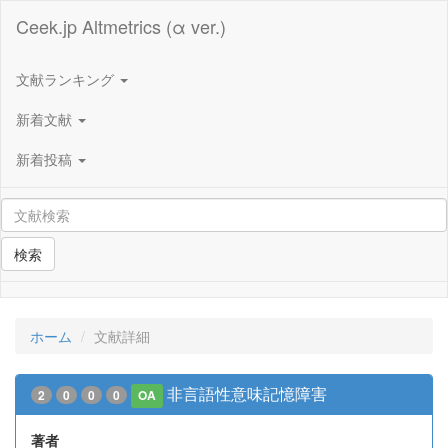
Ceek.jp Altmetrics (α ver.)
文献ランキング
新着文献
新着投稿
検索
ホーム
文献詳細
非言語性意味記憶障害
2
0
0
0
OA
著者