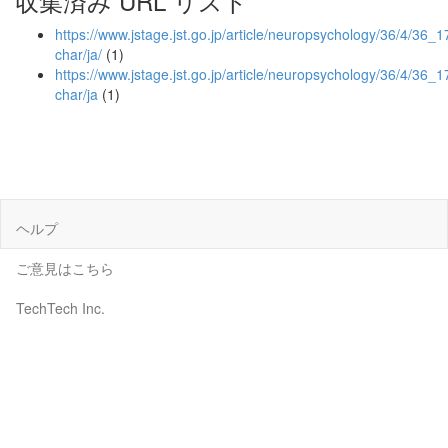
収集済み URL リスト
https://www.jstage.jst.go.jp/article/neuropsychology/36/4/36_17
char/ja/
(1)
https://www.jstage.jst.go.jp/article/neuropsychology/36/4/36_1
char/ja
(1)
ヘルプ
ご意見はこちら
TechTech Inc.