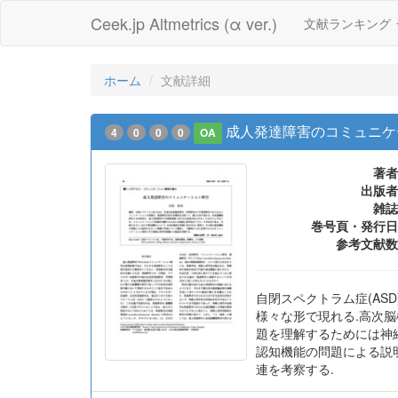
Ceek.jp Altmetrics (α ver.)
文献ランキング
ホーム
文献詳細
成人発達障害のコミュニケ
4
0
0
0
OA
著者
出版者
雑誌
巻号頁・発行日
参考文献数
自閉スペクトラム症(AS
様々な形で現れる.高次
題を理解するためには神
認知機能の問題による説
連を考察する.