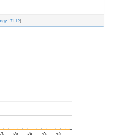
logy.17112
)