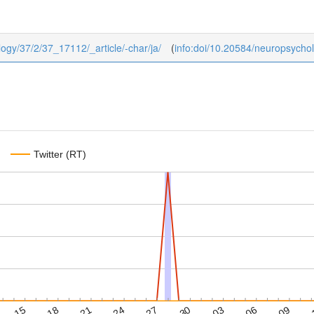
ology/37/2/37_17112/_article/-char/ja/
(
info:doi/10.20584/neuropsycho
Twitter (RT)