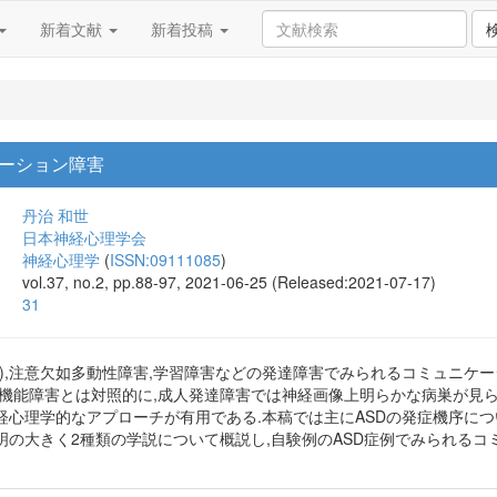
新着文献
新着投稿
ーション障害
丹治 和世
日本神経心理学会
神経心理学
(
ISSN:09111085
)
vol.37, no.2, pp.88-97, 2021-06-25 (Released:2021-07-17)
31
D),注意欠如多動性障害,学習障害などの発達障害でみられるコミュニケ
脳機能障害とは対照的に,成人発達障害では神経画像上明らかな病巣が見
経心理学的なアプローチが有用である.本稿では主にASDの発症機序につ
明の大きく2種類の学説について概説し,自験例のASD症例でみられる