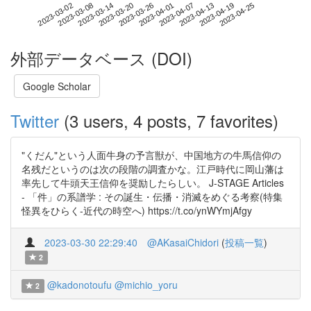
2023-04-19
2023-03-02
2023-03-20
2023-04-07
2023-04-25
2023-03-08
2023-03-26
2023-04-13
2023-03-14
2023-04-01
外部データベース (DOI)
Google Scholar
Twitter
(3 users, 4 posts, 7 favorites)
"くだん"という人面牛身の予言獣が、中国地方の牛馬信仰の
名残だというのは次の段階の調査かな。江戸時代に岡山藩は
率先して牛頭天王信仰を奨励したらしい。 J-STAGE Articles
- 「件」の系譜学 : その誕生・伝播・消滅をめぐる考察(特集
怪異をひらく-近代の時空へ) https://t.co/ynWYmjAfgy
2023-03-30 22:29:40
@AKasaiChidori
(
投稿一覧
)
2
@kadonotoufu
@michio_yoru
2