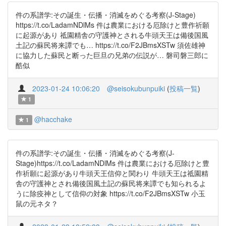
件の系譜学:その誕生・伝播・消滅をめぐる考察(J-Stage)
https://t.co/LadamNDlMs 件は農業における厄除けと豊作祈願
に起源があり 祗園精舎の守護神とされる牛頭天王は備後国風
土記の蘇民将来譚でも… https://t.co/F2JBmsXSTw 須佐雄神
に協力した蘇民と断った巨旦の兄弟の伝説が… 磐司磐三郎に
酷似
2023-01-24 10:06:20
@seisokubunpuiki
(
投稿一覧
)
1
@hacchake
1
件の系譜学:その誕生・伝播・消滅をめぐる考察(J-
Stage)https://t.co/LadamNDlMs 件は農業における厄除けと豊
作祈願に起源があり牛頭天王信仰と関わり 牛頭天王は祗園精
舎の守護神とされ備後国風土記の蘇民将来譚でも知られるよ
うに除疫神として信仰の対象 https://t.co/F2JBmsXSTw 小玉
鼠の元ネタ？