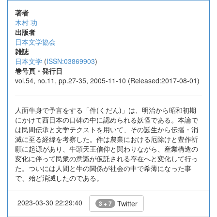
著者
木村 功
出版者
日本文学協会
雑誌
日本文学
(
ISSN:03869903
)
巻号頁・発行日
vol.54, no.11, pp.27-35, 2005-11-10 (Released:2017-08-01)
人面牛身で予言をする「件(くだん)」は、明治から昭和初期
にかけて西日本の口碑の中に認められる妖怪である。本論で
は民間伝承と文学テクストを用いて、その誕生から伝播・消
滅に至る経緯を考察した。件は農業における厄除けと豊作祈
願に起源があり、牛頭天王信仰と関わりながら、産業構造の
変化に伴って民衆の意識が仮託される存在へと変化して行っ
た。ついには人間と牛の関係が社会の中で希薄になった事
で、殆ど消滅したのである。
2023-03-30 22:29:40
Twitter
3 + 7