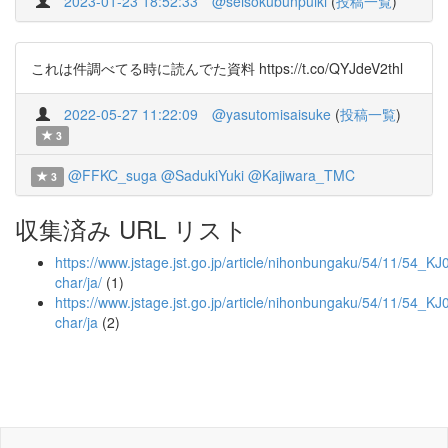
2023-01-23 18:52:33
@seisokubunpuiki
(
投稿一覧
)
これは件調べてる時に読んでた資料 https://t.co/QYJdeV2thl
2022-05-27 11:22:09
@yasutomisaisuke
(
投稿一覧
)
3
@FFKC_suga
@SadukiYuki
@Kajiwara_TMC
3
収集済み URL リスト
https://www.jstage.jst.go.jp/article/nihonbungaku/54/11/54_KJ
char/ja/
(1)
https://www.jstage.jst.go.jp/article/nihonbungaku/54/11/54_K
char/ja
(2)