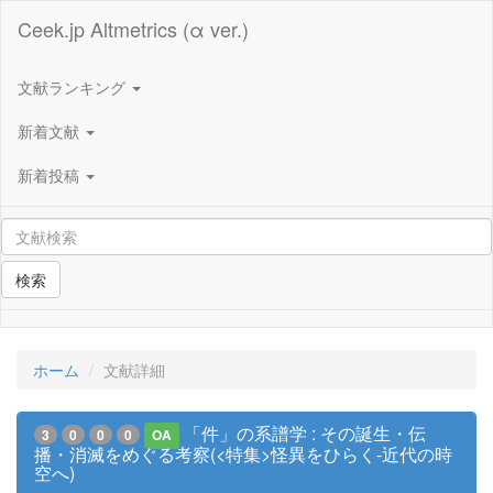
Ceek.jp Altmetrics (α ver.)
文献ランキング
新着文献
新着投稿
検索
ホーム
文献詳細
「件」の系譜学 : その誕生・伝
3
0
0
0
OA
播・消滅をめぐる考察(<特集>怪異をひらく-近代の時
空へ)