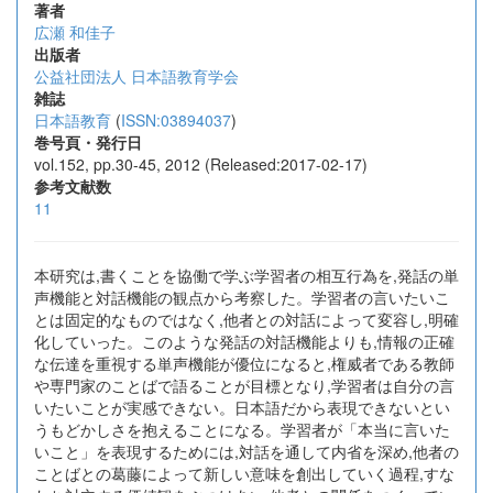
著者
広瀬 和佳子
出版者
公益社団法人 日本語教育学会
雑誌
日本語教育
(
ISSN:03894037
)
巻号頁・発行日
vol.152, pp.30-45, 2012 (Released:2017-02-17)
参考文献数
11
本研究は,書くことを協働で学ぶ学習者の相互行為を,発話の単
声機能と対話機能の観点から考察した。学習者の言いたいこ
とは固定的なものではなく,他者との対話によって変容し,明確
化していった。このような発話の対話機能よりも,情報の正確
な伝達を重視する単声機能が優位になると,権威者である教師
や専門家のことばで語ることが目標となり,学習者は自分の言
いたいことが実感できない。日本語だから表現できないとい
うもどかしさを抱えることになる。学習者が「本当に言いた
いこと」を表現するためには,対話を通して内省を深め,他者の
ことばとの葛藤によって新しい意味を創出していく過程,すな