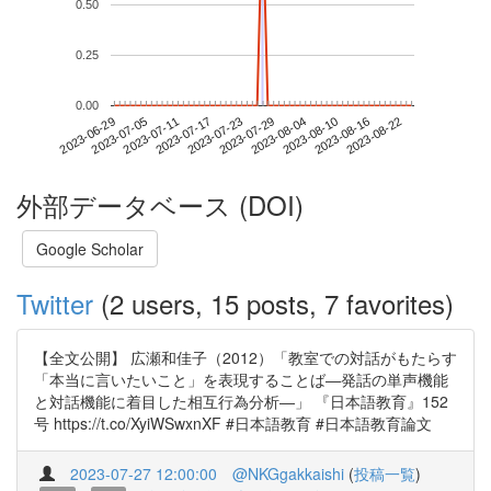
0.50
0.25
0.00
2023-08-16
2023-06-29
2023-07-17
2023-08-04
2023-08-22
2023-07-05
2023-07-23
2023-08-10
2023-07-11
2023-07-29
外部データベース (DOI)
Google Scholar
Twitter
(2 users, 15 posts, 7 favorites)
【全文公開】 広瀬和佳子（2012）「教室での対話がもたらす
「本当に言いたいこと」を表現することば―発話の単声機能
と対話機能に着目した相互行為分析―」 『日本語教育』152
号 https://t.co/XyiWSwxnXF #日本語教育 #日本語教育論文
2023-07-27 12:00:00
@NKGgakkaishi
(
投稿一覧
)