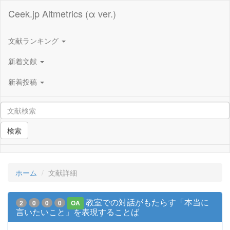
Ceek.jp Altmetrics (α ver.)
文献ランキング
新着文献
新着投稿
検索
ホーム
文献詳細
教室での対話がもたらす「本当に
2
0
0
0
OA
言いたいこと」を表現することば