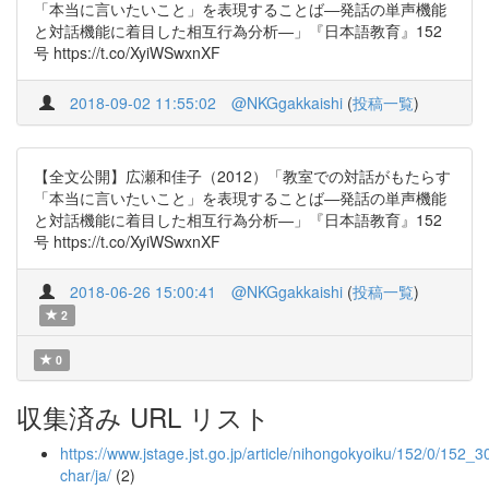
「本当に言いたいこと」を表現することば―発話の単声機能
と対話機能に着目した相互行為分析―」『日本語教育』152
号 https://t.co/XyiWSwxnXF
2018-09-02 11:55:02
@NKGgakkaishi
(
投稿一覧
)
【全文公開】広瀬和佳子（2012）「教室での対話がもたらす
「本当に言いたいこと」を表現することば―発話の単声機能
と対話機能に着目した相互行為分析―」『日本語教育』152
号 https://t.co/XyiWSwxnXF
2018-06-26 15:00:41
@NKGgakkaishi
(
投稿一覧
)
2
0
収集済み URL リスト
https://www.jstage.jst.go.jp/article/nihongokyoiku/152/0/152_30
char/ja/
(2)