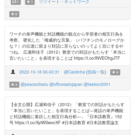
リツイート・ネットワーク
1
1
0
ワーチの単声機能と対話機能の観点から学習者の相互行為を
考察。 硬化した「権威的な言葉」（バフチンのモノローグか
な？）の伝達に留まり対話に至らないのってよく目にするや
つね。 広瀬和佳子（2012）教室での対話がもたらす「本当に
言いたいこと」を表現することば https://t.co/INVEOhgJTF
2022-10-18 06:43:31
@Caolinha
(
投稿一覧
)
4
@peaceofsetu
@officesatojapan
@taekon2001
3
【全文公開】広瀬和佳子（2012）「教室での対話がもたらす
「本当に言いたいこと」を表現することば―発話の単声機能
と対話機能に着目した相互行為分析―」『日本語教育』152
号 https://t.co/XyiWSwxnXF #日本語教育 #日本語教育論文