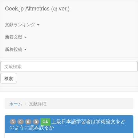
Ceek.jp Altmetrics (α ver.)
文献ランキング
新着文献
新着投稿
検索
ホーム
文献詳細
上級日本語学習者は学術論文をど
3
0
0
0
OA
のように読み誤るか