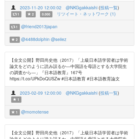
2023-11-20 12:00:02
@NKGgakkaishi
(
投稿一覧
)
リツイート・ネットワーク (1)
1
2
0.000
@friend2013japan
1
@4488dolphin
@seiiez
2
【全文公開】野田尚史他（2017）「上級日本語学習者は学術
論文をどのように読み誤るか―中国語を母語とする大学院生
の調査から―」『日本語教育』167号
https://t.co/UPkDoQUSZw #日本語教育 #日本語教育論文
2023-02-09 12:00:00
@NKGgakkaishi
(
投稿一覧
)
1
@momotense
1
【全文公開】野田尚史他（2017）「上級日本語学習者は学術
論文をどのように読み誤るか―中国語を母語とする大学院生