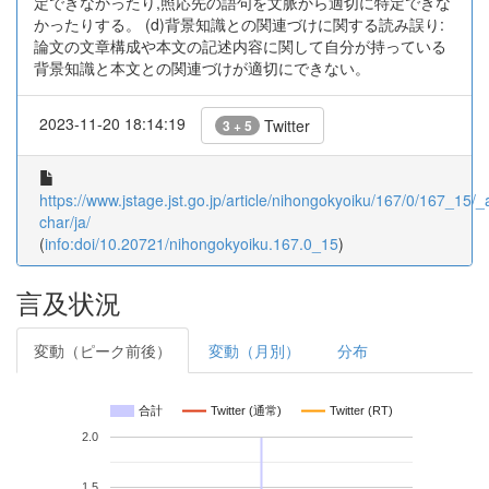
定できなかったり,照応先の語句を文脈から適切に特定できな
かったりする。 (d)背景知識との関連づけに関する読み誤り:
論文の文章構成や本文の記述内容に関して自分が持っている
背景知識と本文との関連づけが適切にできない。
2023-11-20 18:14:19
Twitter
3 + 5
https://www.jstage.jst.go.jp/article/nihongokyoiku/167/0/167_15/_ar
char/ja/
(
info:doi/10.20721/nihongokyoiku.167.0_15
)
言及状況
変動（ピーク前後）
変動（月別）
分布
合計
Twitter (通常)
Twitter (RT)
2.0
1.5