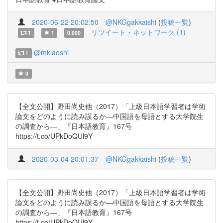
2020-06-22 20:02:50
@NKGgakkaishi
(
投稿一覧
)
リツイート・ネットワーク (1)
1
1
0.000
@mklaoshi
1
0
【全文公開】野田尚史他（2017）「上級日本語学習者は学術
論文をどのように読み誤るか―中国語を母語とする大学院生
の調査から―」『日本語教育』167号
https://t.co/UPkDoQUl9Y
2020-03-04 20:01:37
@NKGgakkaishi
(
投稿一覧
)
【全文公開】野田尚史他（2017）「上級日本語学習者は学術
論文をどのように読み誤るか―中国語を母語とする大学院生
の調査から―」『日本語教育』167号
https://t.co/UPkDoQUl9Y