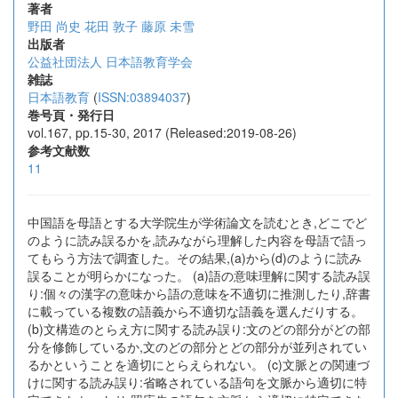
著者
野田 尚史
花田 敦子
藤原 未雪
出版者
公益社団法人 日本語教育学会
雑誌
日本語教育
(
ISSN:03894037
)
巻号頁・発行日
vol.167, pp.15-30, 2017 (Released:2019-08-26)
参考文献数
11
中国語を母語とする大学院生が学術論文を読むとき,どこでど
のように読み誤るかを,読みながら理解した内容を母語で語っ
てもらう方法で調査した。その結果,(a)から(d)のように読み
誤ることが明らかになった。 (a)語の意味理解に関する読み誤
り:個々の漢字の意味から語の意味を不適切に推測したり,辞書
に載っている複数の語義から不適切な語義を選んだりする。
(b)文構造のとらえ方に関する読み誤り:文のどの部分がどの部
分を修飾しているか,文のどの部分とどの部分が並列されてい
るかということを適切にとらえられない。 (c)文脈との関連づ
けに関する読み誤り:省略されている語句を文脈から適切に特