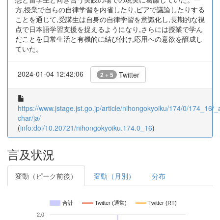
方,授業で自らの自律学習を内省したり,ピアで議論したりする
ことを通じて,受講生は自身の自律学習を意識化し,長期的な視
点で日本語学習支援を捉えるようになり,さらには授業で学ん
だことを日常生活と有機的に結び付け,応用への意欲を醸成し
ていた。
2024-01-04 12:42:06
Twitter
2 + 5
https://www.jstage.jst.go.jp/article/nihongokyoiku/174/0/174_16/_ar
char/ja/
(
info:doi/10.20721/nihongokyoiku.174.0_16
)
言及状況
変動（ピーク前後）
変動（月別）
分布
合計
Twitter (通常)
Twitter (RT)
2.0