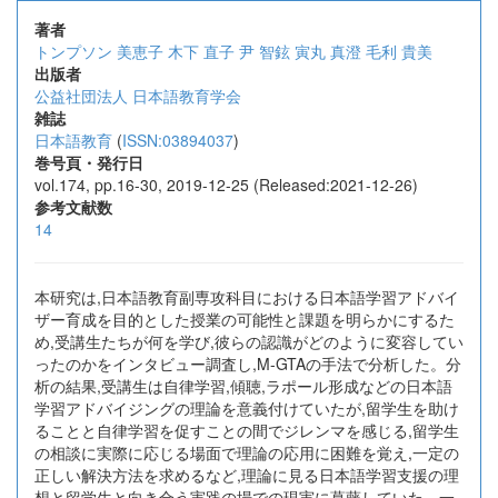
著者
トンプソン 美恵子
木下 直子
尹 智鉉
寅丸 真澄
毛利 貴美
出版者
公益社団法人 日本語教育学会
雑誌
日本語教育
(
ISSN:03894037
)
巻号頁・発行日
vol.174, pp.16-30, 2019-12-25 (Released:2021-12-26)
参考文献数
14
本研究は,日本語教育副専攻科目における日本語学習アドバイ
ザー育成を目的とした授業の可能性と課題を明らかにするた
め,受講生たちが何を学び,彼らの認識がどのように変容してい
ったのかをインタビュー調査し,M-GTAの手法で分析した。分
析の結果,受講生は自律学習,傾聴,ラポール形成などの日本語
学習アドバイジングの理論を意義付けていたが,留学生を助け
ることと自律学習を促すことの間でジレンマを感じる,留学生
の相談に実際に応じる場面で理論の応用に困難を覚え,一定の
正しい解決方法を求めるなど,理論に見る日本語学習支援の理
想と留学生と向き合う実践の場での現実に葛藤していた。一