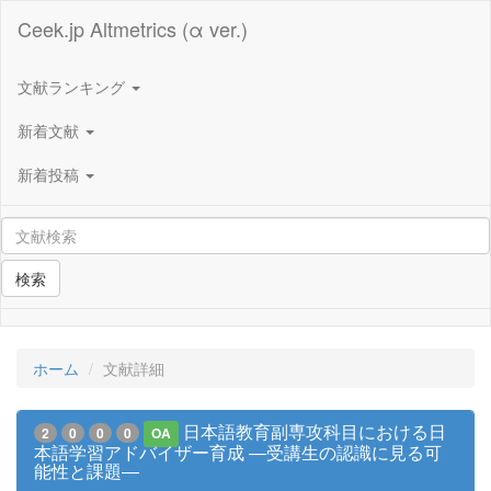
Ceek.jp Altmetrics (α ver.)
文献ランキング
新着文献
新着投稿
検索
ホーム
文献詳細
日本語教育副専攻科目における日
2
0
0
0
OA
本語学習アドバイザー育成 ―受講生の認識に見る可
能性と課題―