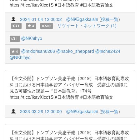
https://t.co/IkavXIcc1S #日本語教育 #日本語教育論文
2024-01-04 12:00:02
@NKGgakkaishi
(
投稿一覧
)
リツイート・ネットワーク (1)
1
4
0.500
@NKhihyo
1
@midorisan0206
@naoko_sheppard
@niche2424
4
@NKhihyo
【全文公開】トンプソン美恵子他（2019）日本語教育副専攻
科目における日本語学習アドバイザー育成―受講生の認識に
見る可能性と課題―『日本語教育』174号
https://t.co/IkavXIcc1S #日本語教育 #日本語教育論文
2023-03-26 12:00:00
@NKGgakkaishi
(
投稿一覧
)
【全文公開】トンプソン美恵子他（2019）日本語教育副専攻
科目における日本語学習アドバイザー育成―受講生の認識に