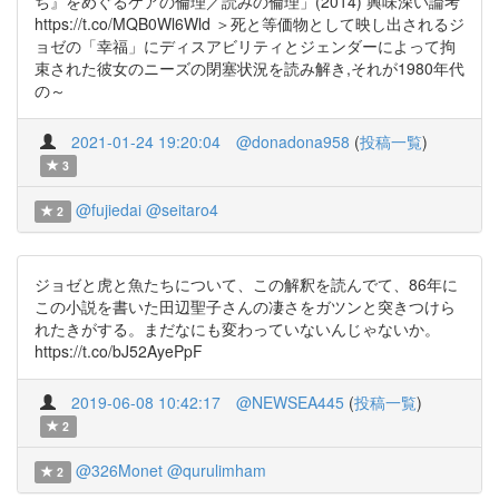
ち』をめぐるケアの倫理／読みの倫理」(2014) 興味深い論考
https://t.co/MQB0Wl6Wld ＞死と等価物として映し出されるジ
ョゼの「幸福」にディスアビリティとジェンダーによって拘
束された彼女のニーズの閉塞状況を読み解き,それが1980年代
の～
2021-01-24 19:20:04
@donadona958
(
投稿一覧
)
3
@fujiedai
@seitaro4
2
ジョゼと虎と魚たちについて、この解釈を読んでて、86年に
この小説を書いた田辺聖子さんの凄さをガツンと突きつけら
れたきがする。まだなにも変わっていないんじゃないか。
https://t.co/bJ52AyePpF
2019-06-08 10:42:17
@NEWSEA445
(
投稿一覧
)
2
@326Monet
@qurulimham
2