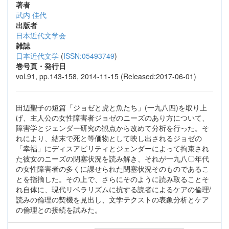
著者
武内 佳代
出版者
日本近代文学会
雑誌
日本近代文学
(
ISSN:05493749
)
巻号頁・発行日
vol.91, pp.143-158, 2014-11-15 (Released:2017-06-01)
田辺聖子の短篇「ジョゼと虎と魚たち」(一九八四)を取り上
げ、主人公の女性障害者ジョゼのニーズのあり方について、
障害学とジェンダー研究の観点から改めて分析を行った。そ
れにより、結末で死と等価物として映し出されるジョゼの
「幸福」にディスアビリティとジェンダーによって拘束され
た彼女のニーズの閉塞状況を読み解き、それが一九八〇年代
の女性障害者の多くに課せられた閉塞状況そのものであるこ
とを指摘した。その上で、さらにそのように読み取ることそ
れ自体に、現代リベラリズムに抗する読者によるケアの倫理/
読みの倫理の契機を見出し、文学テクストの表象分析とケア
の倫理との接続を試みた。