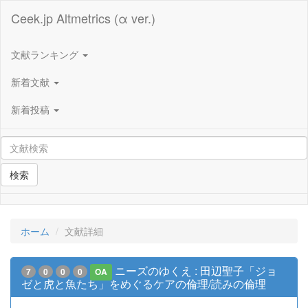
Ceek.jp Altmetrics (α ver.)
文献ランキング
新着文献
新着投稿
検索
ホーム
文献詳細
ニーズのゆくえ : 田辺聖子「ジョ
7
0
0
0
OA
ゼと虎と魚たち」をめぐるケアの倫理/読みの倫理