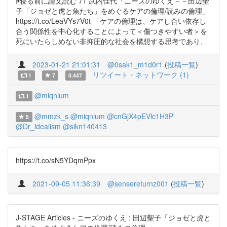
#寝る前に論文読む 71 武内佳代「ニーズのゆくえ－－田辺聖
子「ジョゼと虎と魚たち」をめぐるケアの倫理/読みの倫理」
https://t.co/LeaVYs7V0t 「ケアの倫理は、ケアし合い依存し
合う関係性を中心化することによって＜傷つきやすい者＞を
死にいたらしめない非抑圧的な社会を構想する思考であり、
2023-01-21 21:01:31
@0sak1_m1d0r1
(
投稿一覧
)
リツイート・ネットワーク (1)
1
7
0.447
@miqnium
1
@mmzk_s
@miqnium
@cnGjX4pEVlc1H3P
5
@Dr_idealism
@sikn140413
https://t.co/sN5YDqmPpx
2021-09-05 11:36:39
@sensereturnz001
(
投稿一覧
)
J-STAGE Articles - ニーズのゆくえ : 田辺聖子「ジョゼと虎と