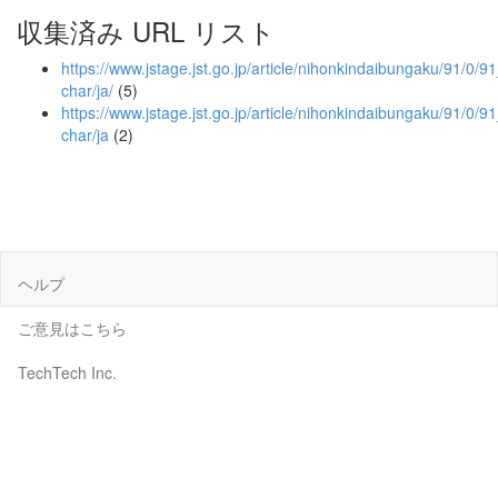
収集済み URL リスト
https://www.jstage.jst.go.jp/article/nihonkindaibungaku/91/0/
char/ja/
(5)
https://www.jstage.jst.go.jp/article/nihonkindaibungaku/91/0
char/ja
(2)
ヘルプ
ご意見はこちら
TechTech Inc.