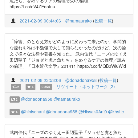
魚たち」をめぐるケアの倫理/読みの倫理
https://t.co/eV4ZEooInu
2021-02-09 00:44:06
@namaurako
(
投稿一覧
)
「障害」のとらえ方がどのように変わって来たのか、学問的
な流れを私は不勉強で大して知らなかったのだけど、次の論
文で様々な法律や著書を知った。 武内佳代「ニーズのゆくえ
田辺聖子「ジョゼと虎と魚たち」をめぐるケアの倫理／読み
の倫理」『日本近代文学』201411 https://t.co/MQB0Wl6Wld
2021-02-08 23:53:06
@donadona958
(
投稿一覧
)
リツイート・ネットワーク (2)
2
4
0.354
@donadona958
@namaurako
2
@hinischani
@donadona958
@Hissak0Anj0
@khsttc
4
武内佳代「ニーズのゆくえー田辺聖子『ジョゼと虎と魚た