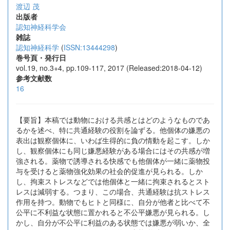
渡辺 茂
出版者
認知神経科学会
雑誌
認知神経科学
(
ISSN:13444298
)
巻号頁・発行日
vol.19, no.3+4, pp.109-117, 2017 (Released:2018-04-12)
参考文献数
16
【要旨】本稿では動物における共感とはどのようなものであ
るかを述べ、特に共通経験の役割を論ずる。他個体の嫌悪の
表出は観察個体に、いわば生得的に負の情動を起こす。しか
し、観察個体にも同じ嫌悪経験がある場合にはその共感が増
強される。薬物で誘導される快感でも他個体が一緒に薬物投
与を受けると薬物強化効果の社会的促進が見られる。しか
し、拘束ストレスなどでは他個体と一緒に拘束されるとスト
レスは減弱する。つまり、この場合、共通経験は抗ストレス
作用を持つ。動物でもヒトと同様に、自分が他者と比べて不
公平に不利益な状態に置かれると不公平嫌悪が見られる。し
かし、自分が不公平に利益のある状態では嫌悪が弱いか、全