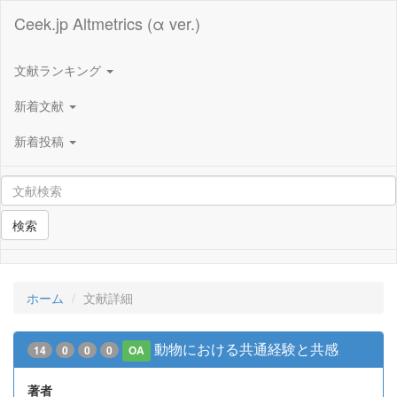
Ceek.jp Altmetrics (α ver.)
文献ランキング
新着文献
新着投稿
検索
ホーム
文献詳細
動物における共通経験と共感
14
0
0
0
OA
著者