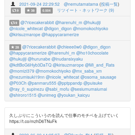
2021-09-24 22:29:52
@nemutamatama
(
投稿一覧
)
リツイート・ネットワーク (9)
9
38
0.504
@7ricecakerabbit
@harenuhi_m
@hukujiji
9
@nicole_whitecat
@digon_digon
@momokochiyoko
@kirisuzmarope
@happycaramerize
@7ricecakerabbit
@chieee0w0
@digon_digon
28
@happycaramerize
@harenuhi_m
@ho10chocolate
@hukujiji
@hurunabe
@inudansixyaku
@kdtBoG6Hyb3DaTQ
@kirisuzmarope
@Mi_and_Rats
@momizi379
@momokochiyoko
@mx_saba_xm
@nezumisuki19nn
@nicole_whitecat
@osoma_sausage
@P03Ch
@panmaru555
@pptppandp
@puisuke
@ray_0_supinezu
@sabi_mofu
@sesiumumaiumai
@shiroro1515
@unimeg
@youkan_kaicyu
久しぶりにこういうのを読んで仕事のモチベを上げていく
https://t.co/mzhD6TNuFk