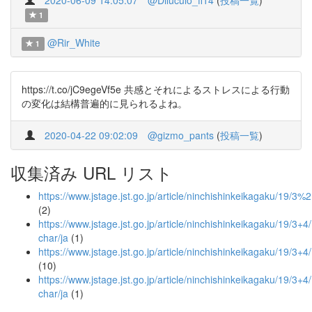
2020-06-09 14:05:07
@Diluculo_ff14
(
投稿一覧
)
1
@Rir_White
1
https://t.co/jC9egeVf5e 共感とそれによるストレスによる行動
の変化は結構普遍的に見られるよね。
2020-04-22 09:02:09
@gizmo_pants
(
投稿一覧
)
収集済み URL リスト
https://www.jstage.jst.go.jp/article/ninchishinkeikagaku/19/3
(2)
https://www.jstage.jst.go.jp/article/ninchishinkeikagaku/19/3+4
char/ja
(1)
https://www.jstage.jst.go.jp/article/ninchishinkeikagaku/19/3+
(10)
https://www.jstage.jst.go.jp/article/ninchishinkeikagaku/19/3+
char/ja
(1)