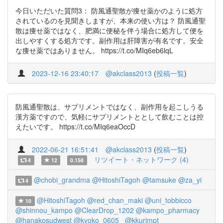
今日いただいた質問3： 防風通聖散が痩せ薬かのように処方
されているのを見聞きしますが、本来の使い方は？ 防風通聖
散は痩せ薬ではなく、肥満に便秘を伴う場合に処方して便を
出しやすくする処方です。副作用は肝障害が有名です。安全
な痩せ薬ではありません。 https://t.co/MIq6eb6lqL
2023-12-16 23:40:17
@akclass2013
(
投稿一覧
)
防風通聖散は、サプリメントではなく、副作用を起こしうる
漢方薬ですので、気軽にサプリメントととして飲むことは控
えたいです。 https://t.co/MIq6eaOccD
2022-06-21 16:51:41
@akclass2013
(
投稿一覧
)
リツイート・ネットワーク (4)
4
12
0.158
@chobi_grandma
@HitoshiTagoh
@tamsuke
@za_yi
4
@HitoshiTagoh
@red_chan_maki
@uni_tobbicco
10
@shinnou_kampo
@ClearDrop_1202
@kampo_pharmacy
@hanakosudwest
@kyoko_0605_
@kkurimpt