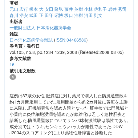
著者
元山 宏行
榎本 大
安田 隆弘
藤井 英樹
小林 佐和子
岩井 秀司
森川 浩安
武田 正
田守 昭博
坂口 浩樹
河田 則文
出版者
一般財団法人 日本消化器病学会
雑誌
日本消化器病学会雑誌
(
ISSN:04466586
)
巻号頁・発行日
vol.105, no.8, pp.1234-1239, 2008 (Released:2008-08-05)
参考文献数
16
被引用文献数
4
症例は37歳の女性.肥満症に対し薬局で購入した防風通聖散を
約1カ月間服用していた.服用開始から約2カ月後に黄疸を主訴
に来院し,肝機能異常を認め入院となった.肝生検では門脈域と
小葉内に炎症細胞浸潤を認めたが線維化は乏しく急性肝炎と
診断した.防風通聖散についてリンパ球刺激試験は陽性であり,
成分別ではトウキ,センキュウ,ハッカが陽性であった.DDW-
J2004のスコアリングにより薬物性肝障害と診断した.