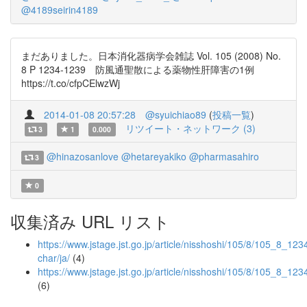
@4189seirin4189
まだありました。日本消化器病学会雑誌 Vol. 105 (2008) No.
8 P 1234-1239 防風通聖散による薬物性肝障害の1例
https://t.co/cfpCElwzWj
2014-01-08 20:57:28
@syuichiao89
(
投稿一覧
)
リツイート・ネットワーク (3)
3
1
0.000
@hinazosanlove
@hetareyakiko
@pharmasahiro
3
0
収集済み URL リスト
https://www.jstage.jst.go.jp/article/nisshoshi/105/8/105_8_1234
char/ja/
(4)
https://www.jstage.jst.go.jp/article/nisshoshi/105/8/105_8_123
(6)