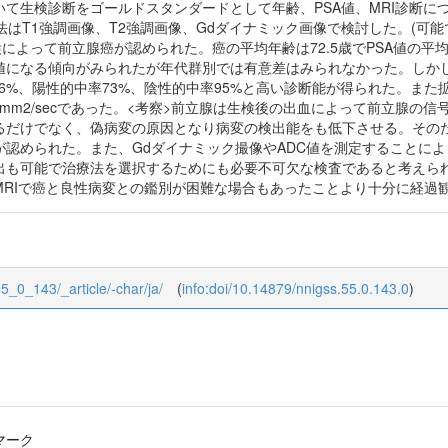
生検診断をゴールドスタンダードとして年齢、PSA値、MRI診断について検
した。撮像法はT1強調画像、T2強調画像、Gdダイナミック画像で検討した。(
によって前立腺癌が認められた。癌の平均年齢は72.5歳でPSA値の平均値は
値になる傾向がみられたが年代群別では有意差はみられなかった。しか
度76%、陽性的中率73%、陰性的中率95%と高い診断能が得られた。ま
.57×10-3mm2/secであった。<考察>前立腺は生検後の出血によって前
るだけでなく、偽病変の原因となり病変の検出能をも低下させる。そのた
認められた。また、Gdダイナミック撮像やADC値を測定することによ
出も可能で治療法を選択するためにも必要不可欠な検査であると考えられ
MRIで癌と良性病変との鑑別が困難な場合もあったことより十分に経過
55_0_143/_article/-char/ja/
(
info:doi/10.14879/nnigss.55.0.143.0
)
マーク