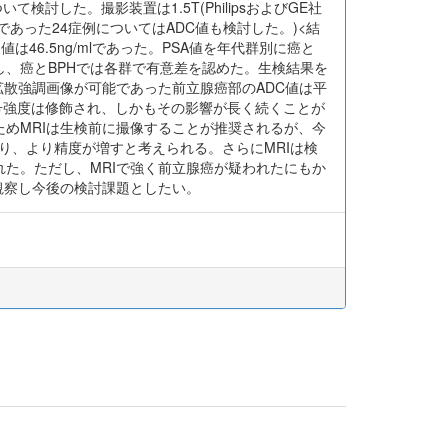
討した。撮影装置は1.5T(PhilipsおよびGE社
可能であった24症例についてはADC値も検討した。)<結
46.5ng/mlであった。PSA値を年代群別に癌と
し、癌とBPHでは各群で有意差を認めた。生検結果を
た拡散強調画像が可能であった前立腺癌部のADC値は平
立腺の信号強度は修飾され、しかもその影響が長く続くことが
めMRIは生検前に撮像することが推奨されるが、今
り、より精度が増すと考えられる。さらにMRIは検
た。ただし、MRIで強く前立腺癌が疑われたにもか
観察し今後の検討課題としたい。