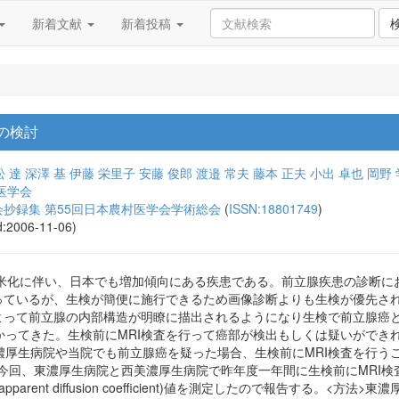
新着文献
新着投稿
の検討
松 達
深澤 基
伊藤 栄里子
安藤 俊郎
渡邉 常夫
藤本 正夫
小出 卓也
岡野 
医学会
抄録集 第55回日本農村医学会学術総会
(
ISSN:18801749
)
d:2006-11-06)
い、日本でも増加傾向にある疾患である。前立腺疾患の診断においてはprostat
ているが、生検が簡便に施行できるため画像診断よりも生検が優先される傾向に
によって前立腺の内部構造が明瞭に描出されるようになり生検で前立腺癌
かってきた。生検前にMRI検査を行って癌部が検出もしくは疑いができ
濃厚生病院や当院でも前立腺癌を疑った場合、生検前にMRI検査を行う
今回、東濃厚生病院と西美濃厚生病院で昨年度一年間に生検前にMRI
rent diffusion coefficient)値を測定したので報告する。