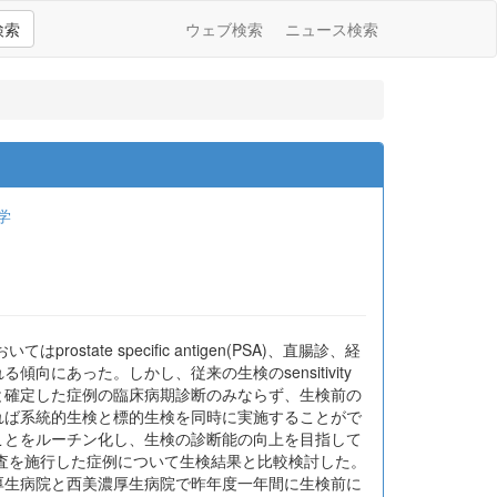
検索
ウェブ検索
ニュース検索
学
e specific antigen(PSA)、直腸診、経
あった。しかし、従来の生検のsensitivity
と確定した症例の臨床病期診断のみならず、生検前の
れば系統的生検と標的生検を同時に実施することがで
ことをルーチン化し、生検の診断能の向上を目指して
検査を施行した症例について生検結果と比較検討した。
<方法>東濃厚生病院と西美濃厚生病院で昨年度一年間に生検前に