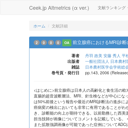
Ceek.jp Altmetrics (α ver.)
文献ランキング
ホーム
文献詳細
前立腺癌におけるMRI診断
2
0
0
0
OA
著者
丹羽 政美
安藤 秀人
平
出版者
一般社団法人 日本農村
雑誌
日本農村医学会学術総会
巻号頁・発行日
pp.143, 2006 (Release
<はじめに>前立腺癌は日本人の高齢化と食生活の欧米化に伴
直腸的超音波断層法、MRI、針生検などが中心になっ
は50%前後という報告や最近のMRI診断法の進歩
癌病変の検出においても非常に有用であることがわ
き、診断能の向上が期待できる。以前勤務した西美
担当技師が画像についてコメントを記載している。 
また拡散強調画像が可能であった症例についてADC(appa