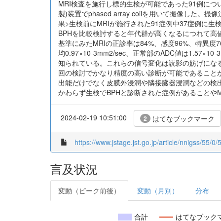
MRI検査を施行し標的生検が可能であった91例について
製)装置でphased array coilを用いて撮像
果>生検前にMRIが施行された91症例中37症例に生検
BPHを比較検討すると年代群が高くなるにつれて高
基準にみたMRIの正診率は84%、感度96%、特異
均0.97×10-3mm2/sec、正常部のADC値は1
知られている。これらの信号変化は読影の妨げにな
回の検討でかなり精度の高い診断が可能であることが
出能だけでなく皮膜外浸潤や隣接臓器浸潤などの検
かわらず生検でBPHと診断された症例があることや
2024-02-19 10:51:00
はてなブックマーク
2
https://www.jstage.jst.go.jp/article/nnigss/55/0/
言及状況
変動（ピーク前後）
変動（月別）
分布
合計
はてなブック