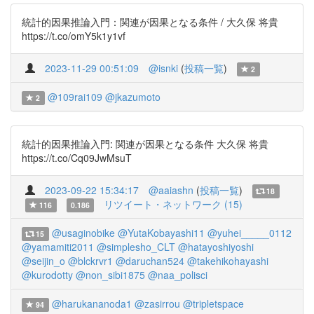
統計的因果推論入門：関連が因果となる条件 / 大久保 将貴
https://t.co/omY5k1y1vf
2023-11-29 00:51:09
@isnki
(
投稿一覧
)
2
@109rai109
@jkazumoto
2
統計的因果推論入門: 関連が因果となる条件 大久保 将貴
https://t.co/Cq09JwMsuT
2023-09-22 15:34:17
@aaiashn
(
投稿一覧
)
18
リツイート・ネットワーク (15)
116
0.186
@usaginobike
@YutaKobayashi11
@yuhei_____0112
15
@yamamiti2011
@simplesho_CLT
@hatayoshiyoshi
@seijin_o
@blckrvr1
@daruchan524
@takehikohayashi
@kurodotty
@non_sibi1875
@naa_polisci
@harukananoda1
@zasirrou
@tripletspace
94