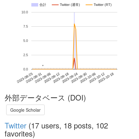
合計
Twitter (通常)
Twitter (RT)
10.0
7.5
5.0
2.5
*
*
0.0
2023-10-12
2023-08-25
2023-09-12
2023-09-30
2023-10-18
2023-08-31
2023-09-18
2023-10-06
2023-09-06
2023-09-24
外部データベース (DOI)
Google Scholar
Twitter
(17 users, 18 posts, 102
favorites)