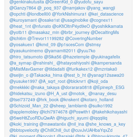
@genkinakutusita
@GreenKid_0
@yudofu_sayu
@Ganzy7864
@_poq_937
@namjakov
@yang_wangji
@opchti
@londbell00
@YorkNishimura1
@kei_datascience
@kuroyamant
@osake1st
@usaginobike
@cognex11
@heat_1nt
@nfunato
@oKfiOltnP4yd9eO
@yoshikikamata
@yotb11
@masakaz_min
@brbr_journey
@DecaltingMs
@ichi6m
@Trevor11199282
@CoveringNumber
@yosakuex1
@kmd_09
@p1scesCom
@stmsy
@yasukunimemo
@yamamiti2011
@yuu7ko
@hiro_tatsumoto
@Sika56
@hazetemple
@yukinagafelix
@a_symap
@nshinshi_
@hatayoshiyoshi
@kampersanda
@MistMavGamer
@tildadalti
@furikakex12
@mzntaka0
@seijin_o
@Takaoka_hima
@test_b_ht
@yanagi12sawa20
@yusuke1997
@A_sqrt_root
@blckrvr1
@koji_oda
@mekkkki
@naka_takaya
@dorarara0818
@Epineph_ESG
@hidekatsu_izuno
@H_A_ust
@motok_
@nanay_desu
@tsei737249
@hrk_book
@knskent
@kotaro_holland
@Schizoid_Man_22
@sheep_lamblamb
@suiko1992
@applemobley
@ichi7974678
@Poswith1
@takehikohayashi
@5weH8ZuoRDuQwAh
@higuchi_ayumi
@iqqqiiiq
@koki_training
@mawatan6x
@nil_ina
@she_knows_a_key
@bbtopvelocity
@ChillChill_0ut
@cuvJvUAHbaYqxZd
@kj_moment
@kpcojp1
@araiaki
@tds_k
@hiroyukimote_47