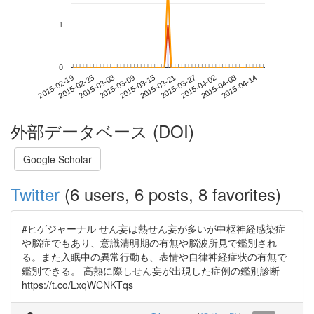
1
0
2015-04-08
2015-02-19
2015-03-09
2015-03-27
2015-04-14
2015-02-25
2015-03-15
2015-04-02
2015-03-03
2015-03-21
外部データベース (DOI)
Google Scholar
Twitter
(6 users, 6 posts, 8 favorites)
#ヒゲジャーナル せん妄は熱せん妄が多いが中枢神経感染症
や脳症でもあり、意識清明期の有無や脳波所見で鑑別され
る。また入眠中の異常行動も、表情や自律神経症状の有無で
鑑別できる。 高熱に際しせん妄が出現した症例の鑑別診断
https://t.co/LxqWCNKTqs