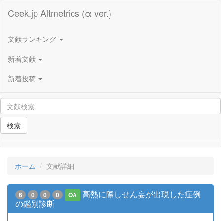
Ceek.jp Altmetrics (α ver.)
文献ランキング
新着文献
新着投稿
検索
ホーム
文献詳細
高熱に際しせん妄が出現した症例
6
0
0
0
OA
の鑑別診断