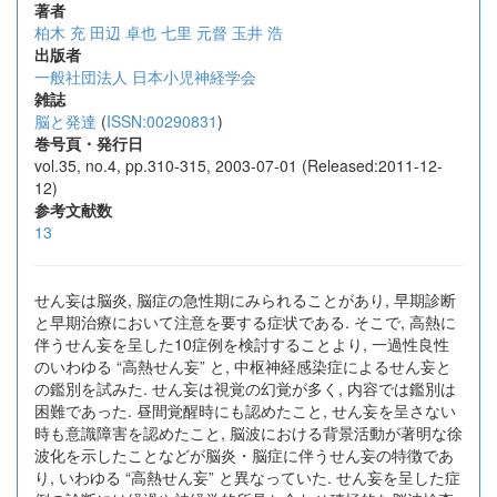
著者
柏木 充
田辺 卓也
七里 元督
玉井 浩
出版者
一般社団法人 日本小児神経学会
雑誌
脳と発達
(
ISSN:00290831
)
巻号頁・発行日
vol.35, no.4, pp.310-315, 2003-07-01 (Released:2011-12-
12)
参考文献数
13
せん妄は脳炎, 脳症の急性期にみられることがあり, 早期診断
と早期治療において注意を要する症状である. そこで, 高熱に
伴うせん妄を呈した10症例を検討することより, 一過性良性
のいわゆる “高熱せん妄” と, 中枢神経感染症によるせん妄と
の鑑別を試みた. せん妄は視覚の幻覚が多く, 内容では鑑別は
困難であった. 昼間覚醒時にも認めたこと, せん妄を呈さない
時も意識障害を認めたこと, 脳波における背景活動が著明な徐
波化を示したことなどが脳炎・脳症に伴うせん妄の特徴であ
り, いわゆる “高熱せん妄” と異なっていた. せん妄を呈した症