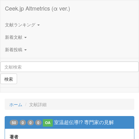
Ceek.jp Altmetrics (α ver.)
文献ランキング
新着文献
新着投稿
検索
ホーム
文献詳細
室温超伝導!? 専門家の見解
50
0
0
0
OA
著者