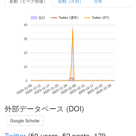
変動（ピーク前後）
変動（月別）
分布
合計
Twitter (通常)
Twitter (RT)
40
30
20
10
*
*
0
2023-12-23
2023-11-05
2023-11-23
2023-12-11
2023-12-29
2023-11-11
2023-11-29
2023-12-17
2023-11-17
2023-12-05
外部データベース (DOI)
Google Scholar
Twitter
(50 users, 52 posts, 170