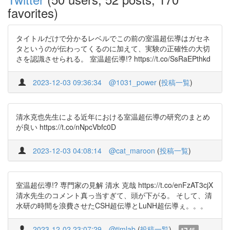
favorites)
タイトルだけで分かるレベルでこの前の室温超伝導はガセネ
タというのが伝わってくるのに加えて、実験の正確性の大切
さを認識させられる。 室温超伝導!? https://t.co/SsRaEPthkd
2023-12-03 09:36:34
@1031_power
(
投稿一覧
)
清水克也先生による近年における室温超伝導の研究のまとめ
が良い https://t.co/nNpcVbfc0D
2023-12-03 04:08:14
@cat_maroon
(
投稿一覧
)
室温超伝導!? 専門家の見解 清水 克哉 https://t.co/enFzAT3cjX
清水先生のコメント真っ当すぎて、頭が下がる。 そして、清
水研の時間を浪費させたCSH超伝導とLuNH超伝導ぇ。。。
2023-12-02 23:07:29
@tjmlab
(
投稿一覧
)
45