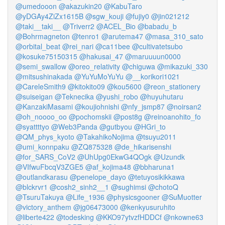
@umedooon
@akazukin20
@KabuTaro
@yDGAy4ZiZx1615B
@sgw_kouji
@fujiy0
@jin021212
@taki__taki__
@Triverr2
@ACEL_Bio
@babadu_b
@Bohrmagneton
@tenro1
@arutema47
@masa_310_sato
@orbital_beat
@rei_nari
@ca11bee
@cultivatetsubo
@kosuke75150315
@hakusai_47
@maruuuun0000
@semi_swallow
@oreo_relativity
@chiguwa
@mikazuki_330
@mitsushinakada
@YuYuMoYuYu
@__korikori1021
@CareleSmith9
@kitokito09
@kou5600
@reon_stationery
@suiseigan
@Teknecika
@yushi_robo
@huyuhutaru
@KanzakiMasami
@koujiohnishi
@nfy_jsmp87
@noirsan2
@oh_noooo_oo
@pochomskii
@post8g
@reinoanohito_fo
@syattttyo
@Web3Panda
@gutbyou
@HGri_to
@QM_phys_kyoto
@TakahikoNojima
@tsuyu2011
@umi_konnpaku
@ZQ875328
@de_hikarisenshi
@for_SARS_CoV2
@UhUpg0EkwG4QOgk
@Uzundk
@VIfwuFbcqV3ZGE5
@af_kojima48
@bbharuna1
@outlandkarasu
@penelope_dayo
@tetuyosikikkawa
@blckrvr1
@cosh2_sinh2__1
@sughimsi
@chotoQ
@TsuruTakuya
@Life_1936
@physicsgooner
@SuMuotter
@victory_anthem
@jg06473000
@kenkyusuruhito
@liberte422
@todesking
@KKO97ytvzfHDDCf
@nkowne63