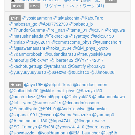
リツイート・ネットワーク (41)
218
0.278
@yosidaamonn
@taktakechin
@KabuTaro
41
@nabesan_go
@Aoi97792739
@babadu_b
@ThunderGamma
@rei_nari
@tama_01
@jx33i4
@chiguwa
@mitsushinakada
@Teknecika
@syattttyo
@adx50150
@tjmlab
@tsuyu2011
@cometscome_phys
@ytueincshoirr
@fujisawamasashi
@itoka_0564
@QM_phys_kyoto
@7danmoroboshi
@outlandkarasu
@tetuyosikikkawa
@hiro2fuji
@blckrvr1
@liberte422
@YY71742817
@kachofugetsujp
@yutakama
@Sasttify
@obakyo
@yuuyuuyuuyuu10
@6aetzvs
@t0uch1co
@JJmo6626
@aya19E
@yetput_ikura
@candidusflumen
139
@CollectInfo30
@skkbr_mat_phys
@Kazuya150
@butch_dxyz
@8suhi6gogo
@Chiroyuki26
@mikannnokawa
@tet__yam
@kurosuke21s
@riceandmisosoup
@SundaiKyoto
@P0N_0
@AndoToshiya
@kencyke
@supana1991
@csyou
@SyumaYasuzuka
@yamaap0
@A_palmatum1130
@fapo47411
@finegan_wake
@SC_Tomoyo
@Six28f
@yosswi414_0
@nero_eggy
@slowdazzle_
@yosidaamonn
@EM_Launcher
@tkg5th