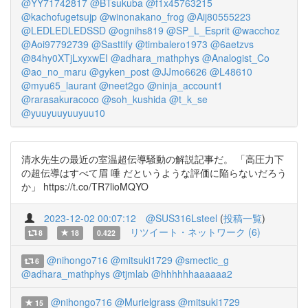
@YY71742817
@BTsukuba
@f1x45763215
@kachofugetsujp
@winonakano_frog
@Aij80555223
@LEDLEDLEDSSD
@ognihs819
@SP_L_Esprit
@wacchoz
@Aoi97792739
@Sasttify
@timbalero1973
@6aetzvs
@84hy0XTjLxyxwEI
@adhara_mathphys
@Analogist_Co
@ao_no_maru
@gyken_post
@JJmo6626
@L48610
@myu65_laurant
@neet2go
@ninja_account1
@rarasakuracoco
@soh_kushida
@t_k_se
@yuuyuuyuuyuu10
清水先生の最近の室温超伝導騒動の解説記事だ。 「高圧力下
の超伝導はすべて眉 唾 だというような評価に陥らないだろう
か」 https://t.co/TR7lioMQYO
2023-12-02 00:07:12
@SUS316Lsteel
(
投稿一覧
)
リツイート・ネットワーク (6)
8
18
0.422
@nihongo716
@mitsuki1729
@smectic_g
6
@adhara_mathphys
@tjmlab
@hhhhhhaaaaaa2
@nihongo716
@Murielgrass
@mitsuki1729
15