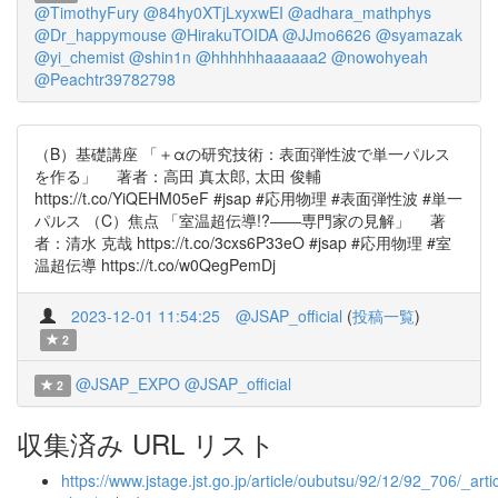
@TimothyFury
@84hy0XTjLxyxwEI
@adhara_mathphys
@Dr_happymouse
@HirakuTOIDA
@JJmo6626
@syamazak
@yi_chemist
@shin1n
@hhhhhhaaaaaa2
@nowohyeah
@Peachtr39782798
（B）基礎講座 「＋αの研究技術：表面弾性波で単一パルス
を作る」 著者：高田 真太郎, 太田 俊輔
https://t.co/YiQEHM05eF #jsap #応用物理 #表面弾性波 #単一
パルス （C）焦点 「室温超伝導!?――専門家の見解」 著
者：清水 克哉 https://t.co/3cxs6P33eO #jsap #応用物理 #室
温超伝導 https://t.co/w0QegPemDj
2023-12-01 11:54:25
@JSAP_official
(
投稿一覧
)
2
@JSAP_EXPO
@JSAP_official
2
収集済み URL リスト
https://www.jstage.jst.go.jp/article/oubutsu/92/12/92_706/_artic