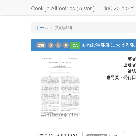
Ceek.jp Altmetrics (α ver.)
文献ランキング
ホーム
文献詳細
動物殺害犯罪における犯
236
0
0
0
OA
著者
出版者
雑誌
巻号頁・発行日
2023-12-16 02:19:31