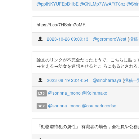
@ppINKYUFEpB1ibE
@CNLMp7WwAFtT6nz
@Shir
https://t.co/7HSoim7oMR
2023-10-26 09:09:13
@geromeroWest
(
投稿
論文のリンクが不完全だったようで、こちらに貼って
→甘える→幼女を連想させるとこ ろにあるとされる。」 動物殺害
2023-08-19 23:44:54
@sinoharaaya
(
投稿一
@sonnna_mono
@Koiramako
3
@sonnna_mono
@coumarincerise
2
「動物虐待犯の属性」 有職者の場合，会社員や公務