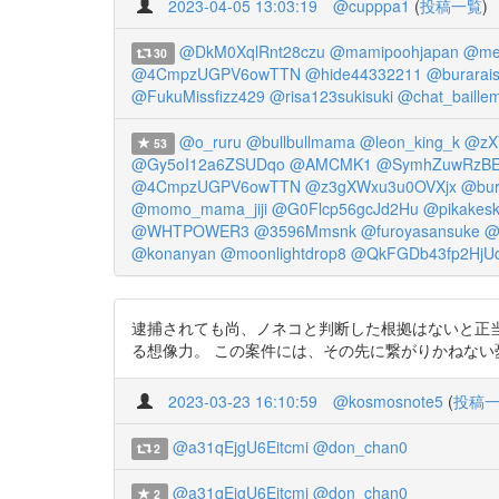
2023-04-05 13:03:19
@cupppa1
(
投稿一覧
)
@DkM0XqlRnt28czu
@mamipoohjapan
@me
30
@4CmpzUGPV6owTTN
@hide44332211
@burarai
@FukuMissfizz429
@risa123sukisuki
@chat_baille
@o_ruru
@bullbullmama
@leon_king_k
@zX
53
@Gy5oI12a6ZSUDqo
@AMCMK1
@SymhZuwRzB
@4CmpzUGPV6owTTN
@z3gXWxu3u0OVXjx
@bur
@momo_mama_jiji
@G0Flcp56gcJd2Hu
@pikakesk
@WHTPOWER3
@3596Mmsnk
@furoyasansuke
@
@konanyan
@moonlightdrop8
@QkFGDb43fp2HjU
逮捕されても尚、ノネコと判断した根拠はないと正
る想像力。 この案件には、その先に繋がりかねない憂慮がある
2023-03-23 16:10:59
@kosmosnote5
(
投稿
@a31qEjgU6Eitcmi
@don_chan0
2
@a31qEjgU6Eitcmi
@don_chan0
2