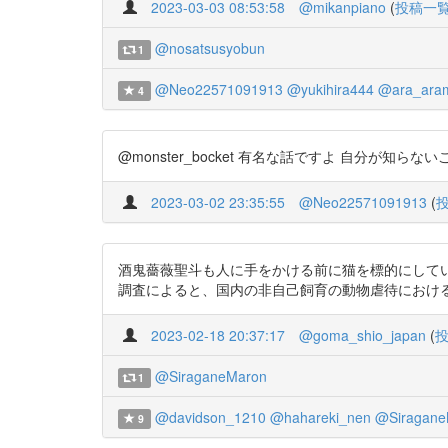
2023-03-03 08:53:58
@mikanpiano
(
投稿一
@nosatsusyobun
1
@Neo22571091913
@yukihira444
@ara_ara
4
@monster_bocket 有名な話ですよ 自分が知らないこ
2023-03-02 23:35:55
@Neo22571091913
(
酒鬼薔薇聖斗も人に手をかける前に猫を標的にして
調査によると、国内の非自己飼育の動物虐待における84%は猫を対象に
2023-02-18 20:37:17
@goma_shio_japan
(
@SiraganeMaron
1
@davidson_1210
@hahareki_nen
@Siragane
9