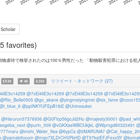
 Scholar
5 favorites)
検挙されたのは100％男性だった 「動物殺害犯罪における犯人像の分析」 ht
リツイート・ネットワーク (27)
29
48
0.333
4liE3o14259
@7xEl4liE3o14259
@7xEl4liE3o14259
@7xEl4liE3o1425
@Rio_Belle0505
@go_akane
@yingmeiyingmei
@six_fame
@coco15
@i_blue_6
@ppINKYUFEpB1ibE
@Uninosukei
@Harurun37376936
@G0Flcp56gcJd2Hu
@majesty30001
@pad_whi
aogeba_next
@purin_009
@vGKXaeWBCfJkjkL
@Wpmgd80322491
@
y777maru
@mohi_Water_flea
@6ypCs
@2MARUNA7
@Cat_happy_20
k
@yamabitocom
@mqo7XLDrCHVPkHD
@T97kstEFJFexxSY
@komak