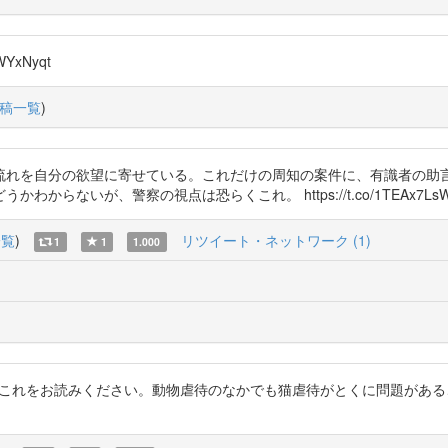
UWYxNyqt
稿一覧
)
流れを自分の欲望に寄せている。これだけの周知の案件に、有識者の助言
らないが、警察の視点は恐らくこれ。 https://t.co/1TEAx7Ls
一覧
)
リツイート・ネットワーク (1)
1
1
1.000
るときにこれをお読みください。動物虐待のなかでも猫虐待がとくに問題があるこ