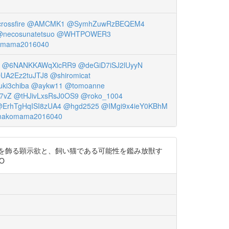
ossfire
@AMCMK1
@SymhZuwRzBEQEM4
necosunatetsuo
@WHTPOWER3
mama2016040
@6NANKKAWqXicRR9
@deGiD7iSJ2lUyyN
UA2Ez2tuJTJ8
@shiromicat
ki3chiba
@aykw11
@tomoanne
7vZ
@tHJivLxsRsJ0OS9
@roko_1004
ErhTgHqISI8zUA4
@hgd2525
@IMgi9x4ieY0KBhM
akomama2016040
を飾る顕示欲と、飼い猫である可能性を鑑み放獣す
O