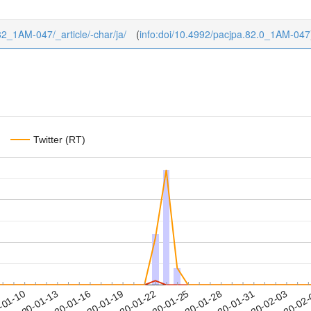
/82_1AM-047/_article/-char/ja/
(
info:doi/10.4992/pacjpa.82.0_1AM-047
Twitter (RT)
2020-01-31
2020-02-03
2020-02
-01-10
2
2020-01-13
2020-01-16
2020-01-19
2020-01-22
2020-01-25
2020-01-28