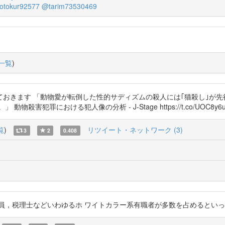
otokur92577
@tarim73530469
一覧
)
おきます 「動物愛が転倒した性的サディズムの殺人には｢猫殺し｣が
犯罪における犯人像の分析 - J-Stage https://t.co/UOC8y6ur
覧
)
リツイート・ネットワーク (3)
3
2
0.408
員，税理士などいわゆるホ ワイトカラー系有職者が多数を占めるといっ