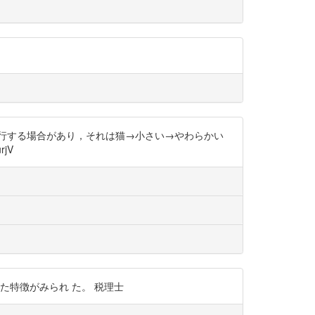
先行する場合があり，それは猫→小さい→やわらかい
jV
た特徴がみられ た。 税理士