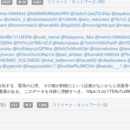
リツイート・ネットワーク (30)
27
59
0.351
lmo18968942
@6NANKKAWqXicRR9
@Gy5oI12a6ZSUDqo
@sayakocr
su
@chibirin_2
@nekobaisuki22
@10t8h9k
@siro_nekoneko
@Yb7vZ
@
ment
@lovemimisan2
@hanaki52
@hgd2525
@moonlightdrop8
@mako
VaVBb7J1LMVHk
@code_tiamat
@Katayama_Aiko
@melmo18968942
EQEM4
@YHYnJJtYBA7dZJf
@hokuropapa
@7lc6VmlV2kVhy0P
@bYD
araisu
@txnEdwyuyzQPWus
@5lvfoTeS6m8Uipl
@fukunekolove
@tanu
yhorus1
@OeovOix3LWsp1xI
@pad_whisker
@komaki51888034
@Yb
HEIMAO_KULONEKO
@chat_baillement
@hanaki52
@vibadaradara
@
q
@ygwyrdd
@happycatslife17
@ho0NwPlcJlWCf99
@kaleido___7
@m
当化する、緊張の心理。 その猫が飼猫だという証拠がないからと頭蓋骨
。 このデータを冷静に理解すべき。 https://t.co/1TEAx7LsW
一覧
)
リツイート・ネットワーク (2)
2
2
1.000