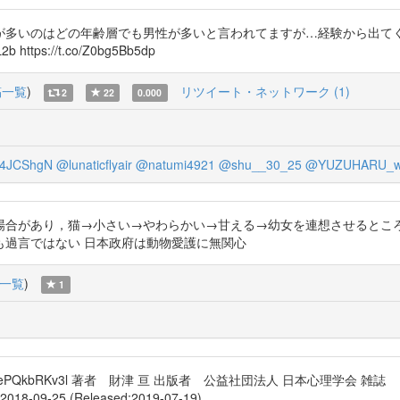
が多いのはどの年齢層でも男性が多いと言われてますが…経験から出てく
https://t.co/Z0bg5Bb5dp
稿一覧
)
リツイート・ネットワーク (1)
2
22
0.000
4JCShgN
@lunaticflyair
@natumi4921
@shu__30_25
@YUZUHARU_
り，猫→小さい→やわらかい→甘える→幼女を連想させるところにあるとされる』 
も過言ではない 日本政府は動物愛護に無関心
一覧
)
1
.co/ePQkbRKv3l 著者 財津 亘 出版者 公益社団法人 日本心理学会
8-09-25 (Released:2019-07-19)