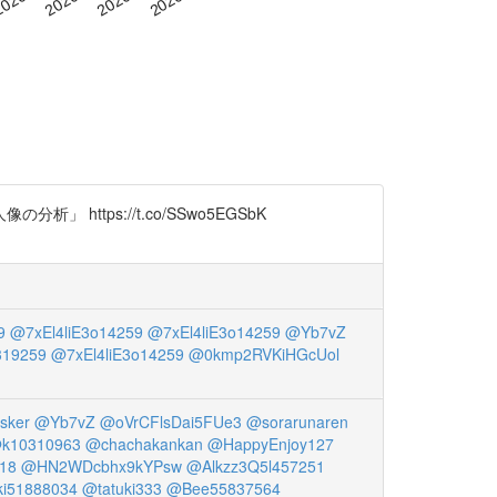
tps://t.co/SSwo5EGSbK
9
@7xEl4liE3o14259
@7xEl4liE3o14259
@Yb7vZ
319259
@7xEl4liE3o14259
@0kmp2RVKiHGcUol
sker
@Yb7vZ
@oVrCFlsDai5FUe3
@sorarunaren
k10310963
@chachakankan
@HappyEnjoy127
18
@HN2WDcbhx9kYPsw
@Alkzz3Q5l457251
i51888034
@tatuki333
@Bee55837564