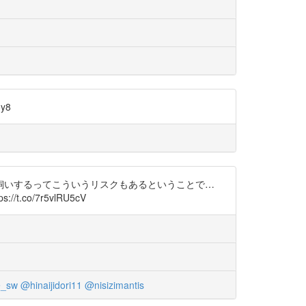
y8
飼いするってこういうリスクもあるということで…
co/7r5vlRU5cV
e_sw
@hinaijidori11
@nisizimantis