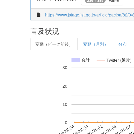
Twitter
236 + 385
https://www.jstage.jst.go.jp/article/pacjpa/82/0
言及状況
変動（ピーク前後）
変動（月別）
分布
合計
Twitter (通常)
30
20
10
0
2020-01-01
2020-01-04
2020-01-07
2020
2019-12-26
2019-12-29