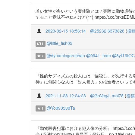
若い女性が多いという実体験とは？実際に動物虐待
てること意味不やねんけど(^^) https://t.co/brksEDML2b 
2023-02-15 18:56:14
@25262I6373828
(
投
@little_fish05
1
@dynamicgorochan
@0941_ham
@8ytT6tOC
7
『性的サディズムの殺人には「猫殺し」が先行する場合があ
待」に無関心な人は「対人暴力」の推進者といって
2021-11-28 12:24:23
@GoVegJ_moi78
(
投稿
@Yo090530Ta
1
『動物殺害犯罪における犯人像の分析』 https://t
会 (ISSN:24337609) 巻号頁・発行日 pp.1AM-047, 201