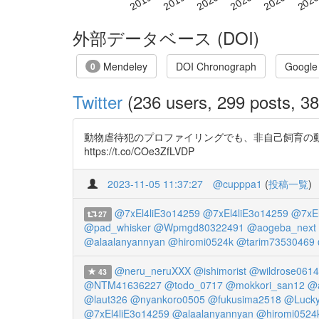
外部データベース (DOI)
Mendeley
DOI Chronograph
Google
0
Twitter
(236 users, 299 posts, 38
動物虐待犯のプロファイリングでも、非自己飼育の動物虐待で
https://t.co/COe3ZfLVDP
2023-11-05 11:37:27
@cupppa1
(
投稿一覧
)
@7xEl4liE3o14259
@7xEl4liE3o14259
@7xEl
27
@pad_whisker
@Wpmgd80322491
@aogeba_next
@alaalanyannyan
@hiromi0524k
@tarim73530469
@neru_neruXXX
@ishimorist
@wildrose0614
43
@NTM41636227
@todo_0717
@mokkori_san12
@
@laut326
@nyankoro0505
@fukusima2518
@Luck
@7xEl4liE3o14259
@alaalanyannyan
@hiromi0524