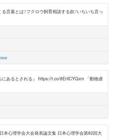
る言葉とは❔フクロウ飼育相談する奴❔いちいち言っ
www
https://t.co/8ErilCYQxm 「動物虐
 雑誌 日本心理学会大会発表論文集 日本心理学会第82回大