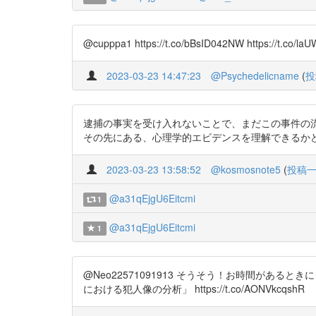
@cupppa1 https://t.co/bBsID042NW https://t.co/la
2023-03-23 14:47:23
@Psychedelicname
(
投
逮捕の事実を受け入れないことで、まだこの事件の
その先にある、心理学的エビデンスを理解できるかどうかわか
2023-03-23 13:58:52
@kosmosnote5
(
投稿
@a31qEjgU6Eitcmi
1
@a31qEjgU6Eitcmi
1
@Neo22571091913 そうそう！お時間があ
における犯人像の分析」 https://t.co/AONVkcqshR