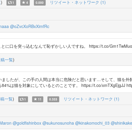
覧
)
リツイート・ネットワーク (1)
1
4
0.000
maaa
@oZvcXoRBxXimfRc
とに口を突っ込むなんて恥ずかしい人ですね。 https://t.co/Gm1TwMuo
投稿一覧
)
いましたが、この手の人間は本当に危険だと思います…そして、猫を外
しているとのことです。 https://t.co/xmTXgEjgJJ https://t.
投稿一覧
)
リツイート・ネットワーク (1)
1
11
0.333
Maron
@goldfishinbox
@sukunosunoha
@kinakomochi_03
@shinikak