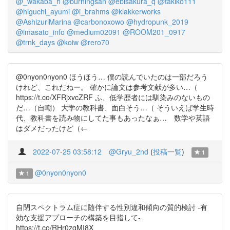
@_wakaba_h
@burningsan
@ebisakura_q
@takiko111
@higuchi_ayumi
@i_brahms
@klakkerworks
@AshizuriMarina
@carbonoxowo
@hydropunk_2019
@imasato_info
@medium02091
@ROOM201_0917
@trnk_days
@koiw
@rero70
@0nyon0nyon0 ほうほう… 僕の読んでいたのは一部だろう
けれど、これだねー。 確かに論文は参考文献が多い…（
https://t.co/XFRjxvcZRF ふ、低学歴者には馴染みのないもの
だ…（自嘲） 大学の教科書、面白そう…（ そういえば学生時
代、教科書を読み物にしてた事もあったなぁ… 数学や英語
はダメだったけど（←
2022-07-25 03:58:12
@Gryu_2nd
(
投稿一覧
)
1
@0nyon0nyon0
1
自閉スペクトラム症に随伴する性別違和傾向の質的検討 -有
効な支援アプローチの構築を目指して-
https://t.co/RHr0zgMI8X