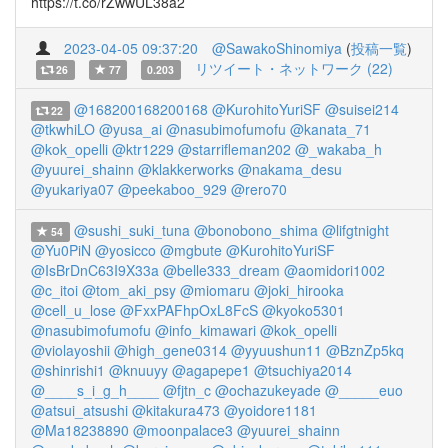
https://t.co/rZwwUL38a2
2023-04-05 09:37:20
@SawakoShinomiya
(
投稿一覧
)
リツイート・ネットワーク (22)
26
77
0.203
@168200168200168
@KurohitoYuriSF
@suisei214
22
@tkwhiLO
@yusa_ai
@nasubimofumofu
@kanata_71
@kok_opelli
@ktr1229
@starrifleman202
@_wakaba_h
@yuurei_shainn
@klakkerworks
@nakama_desu
@yukariya07
@peekaboo_929
@rero70
@sushi_suki_tuna
@bonobono_shima
@lifgtnight
54
@Yu0PiN
@yosicco
@mgbute
@KurohitoYuriSF
@IsBrDnC63I9X33a
@belle333_dream
@aomidori1002
@c_itoi
@tom_aki_psy
@miomaru
@joki_hirooka
@cell_u_lose
@FxxPAFhpOxL8FcS
@kyoko5301
@nasubimofumofu
@info_kimawari
@kok_opelli
@violayoshii
@high_gene0314
@yyuushun11
@BznZp5kq
@shinrishi1
@knuuyy
@agapepe1
@tsuchiya2014
@____s_i_g_h____
@fjtn_c
@ochazukeyade
@_____euo
@atsui_atsushi
@kitakura473
@yoidore1181
@Ma18238890
@moonpalace3
@yuurei_shainn