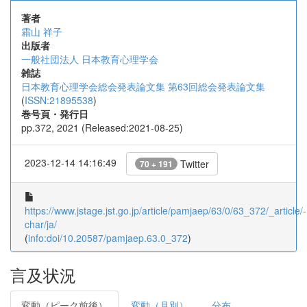
著者
霜山 祥子
出版者
一般社団法人 日本教育心理学会
雑誌
日本教育心理学会総会発表論文集 第63回総会発表論文集
(
ISSN:21895538
)
巻号頁・発行日
pp.372, 2021 (Released:2021-08-25)
2023-12-14 14:16:49
Twitter
70 + 191
https://www.jstage.jst.go.jp/article/pamjaep/63/0/63_372/_article/-
char/ja/
(
info:doi/10.20587/pamjaep.63.0_372
)
言及状況
変動（ピーク前後）
変動（月別）
分布