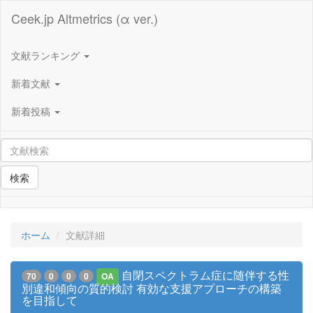
Ceek.jp Altmetrics (α ver.)
文献ランキング
新着文献
新着投稿
検索
ホーム
文献詳細
自閉スペクトラム症に随伴する性
70
0
0
0
OA
別違和傾向の質的検討 有効な支援アプローチの構築
を目指して