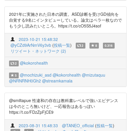
2021年に実施された日本の調査。ASD診断を受けGD傾向を
自覚する9名にインタビューしている。論文はペラ一枚なので
もう少し読みたいところ。https://t.co/cO5S5J4sof
2023-10-21 15:48:32
@yCZd9ArNmV6y3vb
(
投稿一覧
)
2
8
0.316
リツイート・ネットワーク (2)
@kokorohealth
2
@mochizuki_asd
@kokorohealth
@mizutaquu
5
@NRNRNH0Gh2
@streamkamala
@smiltapue 性違和の存在は教科書レベルで強いエビデンス
は今のところ無いけど、一応報告はあるっぽい
https://t.co/FDzZpFjCE9
2023-08-31 15:48:33
@TANEO_official
(
投稿一覧
)