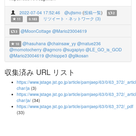
2022-07-04 17:52:46
@ujtsmo
(
投稿一覧
)
2
リツイート・ネットワーク (3)
11
0.183
@MoonCottage
@Mario23004619
3
@hasuhana
@chainsaw_yy
@matue236
10
@momotocherry
@agmcro
@sugapiyo
@LE_GO_is_GOD
@Mario23004619
@chioppe3
@glikosan
収集済み URL リスト
https://www.jstage.jst.go.jp/article/pamjaep/63/0/63_372/_articl
char/ja
(3)
https://www.jstage.jst.go.jp/article/pamjaep/63/0/63_372/_articl
char/ja/
(34)
https://www.jstage.jst.go.jp/article/pamjaep/63/0/63_372/_pdf
(33)