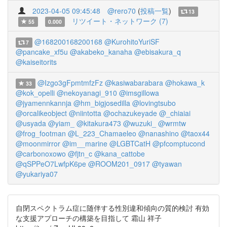
2023-04-05 09:45:48
@rero70
(
投稿一覧
)
13
リツイート・ネットワーク (7)
55
0.000
@168200168200168
@KurohitoYuriSF
7
@pancake_xf5u
@akabeko_kanaha
@ebisakura_q
@kaiseitorits
@Izgo3gFpmtmfzFz
@kasiwabarabara
@hokawa_k
33
@kok_opelli
@nekoyanagi_910
@imsgillowa
@jyamennkannja
@hm_bigjosedilla
@lovingtsubo
@orcalikeobject
@niintotta
@ochazukeyade
@_chiaiai
@usyada
@yiam_
@kitakura473
@wuzuki_
@wrmtw
@frog_footman
@L_223_Chamaeleo
@nanashino
@taox44
@moonmirror
@im__marine
@LGBTCatH
@pfcomptucond
@carbonoxowo
@fjtn_c
@kana_cattobe
@qSPPeO7LwfpK6pe
@ROOM201_0917
@tyawan
@yukariya07
自閉スペクトラム症に随伴する性別違和傾向の質的検討 有効
な支援アプローチの構築を目指して 霜山 祥子