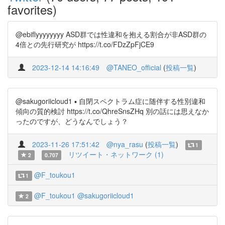
favorites)
@ebiflyyyyyyyy ASD群では性違和を抱える割合が非ASD群の
4倍との先行研究が https://t.co/FDzZpFjCE9
2023-12-14 14:16:49
@TANEO_official
(
投稿一覧
)
@sakugoriicloud1 ▪️ 自閉スペクトラム症に随伴する性別違和
傾向の質的検討 https://t.co/QhreSnsZHq 別の話には思えなか
ったのですが、どうなんでしょう？
2023-11-26 17:51:42
@nya_rasu
(
投稿一覧
)
1
リツイート・ネットワーク (1)
2
0.707
@F_toukou1
1
@F_toukou1
@sakugoriicloud1
2