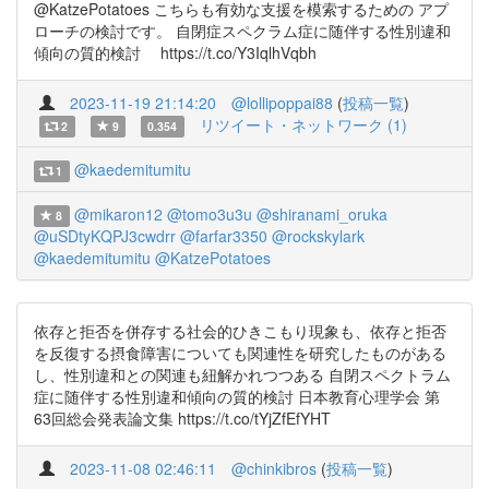
@KatzePotatoes こちらも有効な支援を模索するための アプ
ローチの検討です。 自閉症スペクラム症に随伴する性別違和
傾向の質的検討 https://t.co/Y3IqlhVqbh
2023-11-19 21:14:20
@lollipoppai88
(
投稿一覧
)
リツイート・ネットワーク (1)
2
9
0.354
@kaedemitumitu
1
@mikaron12
@tomo3u3u
@shiranami_oruka
8
@uSDtyKQPJ3cwdrr
@farfar3350
@rockskylark
@kaedemitumitu
@KatzePotatoes
依存と拒否を併存する社会的ひきこもり現象も、依存と拒否
を反復する摂食障害についても関連性を研究したものがある
し、性別違和との関連も紐解かれつつある 自閉スペクトラム
症に随伴する性別違和傾向の質的検討 日本教育心理学会 第
63回総会発表論文集 https://t.co/tYjZfEfYHT
2023-11-08 02:46:11
@chinkibros
(
投稿一覧
)