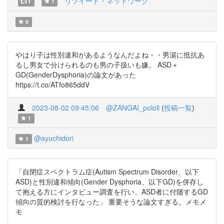
リツイート・ネットワーク
1
1
0
やはり子は性別違和があるようなんだよね・・男湯に抵抗あ
るし男女で分けられるのも男の子扱いも嫌。 ASD＋
GD(GenderDysphoria)の論文があった
https://t.co/ATfo865ddV
2023-08-02 09:45:06
@ZANGAI_pololi
(
投稿一覧
)
1
@ayuchidori
1
「自閉症スペクトラム症(Autism Spectrum Disorder、以下
ASD)と性別違和傾向(Gender Dysphoria、以下GD)を併存し
て抱える方にインタビュー調査を行い、ASD者に付随するGD
傾向の質的検討を行なった」 重要そうな論文すぎる。メモメ
モ