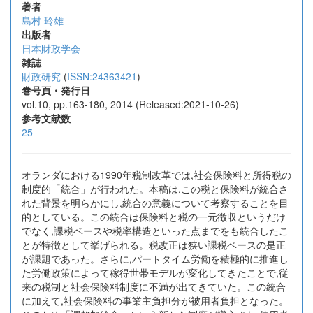
著者
島村 玲雄
出版者
日本財政学会
雑誌
財政研究
(
ISSN:24363421
)
巻号頁・発行日
vol.10, pp.163-180, 2014 (Released:2021-10-26)
参考文献数
25
オランダにおける1990年税制改革では,社会保険料と所得税の
制度的「統合」が行われた。本稿は,この税と保険料が統合さ
れた背景を明らかにし,統合の意義について考察することを目
的としている。この統合は保険料と税の一元徴収というだけ
でなく,課税ベースや税率構造といった点までをも統合したこ
とが特徴として挙げられる。税改正は狭い課税ベースの是正
が課題であった。さらに,パートタイム労働を積極的に推進し
た労働政策によって稼得世帯モデルが変化してきたことで,従
来の税制と社会保険料制度に不満が出てきていた。この統合
に加えて,社会保険料の事業主負担分が被用者負担となった。