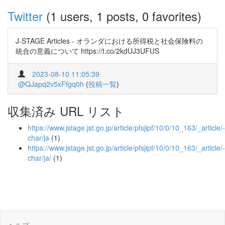
Twitter
(1 users, 1 posts, 0 favorites)
J-STAGE Articles - オランダにおける所得税と社会保険料の
統合の意義について https://t.co/2kdUJ3UFUS
2023-08-10 11:05:39
@QJapq2v5xFfgq0h
(
投稿一覧
)
収集済み URL リスト
https://www.jstage.jst.go.jp/article/pfsjipf/10/0/10_163/_article/-
char/ja
(1)
https://www.jstage.jst.go.jp/article/pfsjipf/10/0/10_163/_article/-
char/ja/
(1)
ヘルプ