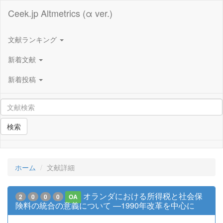
Ceek.jp Altmetrics (α ver.)
文献ランキング
新着文献
新着投稿
検索
ホーム
文献詳細
オランダにおける所得税と社会保
2
0
0
0
OA
険料の統合の意義について ―1990年改革を中心に