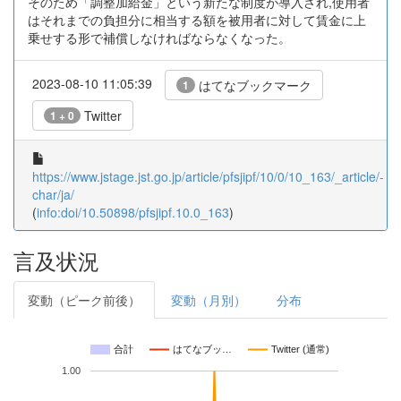
そのため「調整加給金」という新たな制度が導入され,使用者
はそれまでの負担分に相当する額を被用者に対して賃金に上
乗せする形で補償しなければならなくなった。
2023-08-10 11:05:39
はてなブックマーク
1
Twitter
1 + 0
https://www.jstage.jst.go.jp/article/pfsjipf/10/0/10_163/_article/-
char/ja/
(
info:doi/10.50898/pfsjipf.10.0_163
)
言及状況
変動（ピーク前後）
変動（月別）
分布
合計
はてなブッ…
Twitter (通常)
1.00