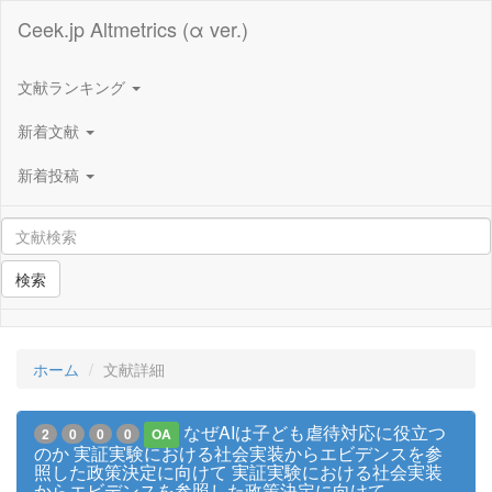
Ceek.jp Altmetrics (α ver.)
文献ランキング
新着文献
新着投稿
検索
ホーム
文献詳細
なぜAIは子ども虐待対応に役立つ
2
0
0
0
OA
のか 実証実験における社会実装からエビデンスを参
照した政策決定に向けて 実証実験における社会実装
からエビデンスを参照した政策決定に向けて