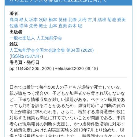
著者
髙岡 昂太
坂本 次郎
橋本 笑穂
北條 大樹
古川 結唯
菊池 愛美
佐藤 瑛洋
先光 毅士
山本 直美
鈴木 聡
出版者
一般社団法人 人工知能学会
雑誌
人工知能学会全国大会論文集 第34回 (2020)
(
ISSN:27587347
)
巻号頁・発行日
pp.1D4GS1305, 2020 (Released:2020-06-19)
日本では推計で毎年500人の子どもが虐待で死亡している。
親が嘘をつく場合や、子どもが加害者から脅され話せないな
ど、正確な情報収集が難しい課題がある。ベテラン職員であ
っても判断を誤ることがあるため、虐待対応には判断の質の
向上が喫緊に求められる。さらに、増加する虐待通告件数に
対応する施策も満足に打てていないことが問題である。申請
者らは現場職員の判断を支援し、かつ虐待件数増加に対応す
る施策決定に向けたAI実証実験を2019年7月より始めた。現
場と達成目標をすり合わせた上で、一時保護すべきケースの