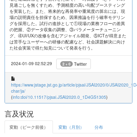
見過ごしを無くすため、予測精度の高い勾配ブースティング
を実装した。また、将来的な再発率や重篤度の算出には、現
場の説明責任を担保するため、因果推論を行う確率モデリン
グを採用した。試行の進捗として①現場の業務フローの差異
の把握、②データ収集の調整、③パラメーターチューニン
グ、④UI/UXの改修を含むアジャイル開発、⑤ICTが得意また
は苦手なユーザーへの研修の配慮など、社会課題解決に向け
た社会実装で得た知見について発表を行う。
2024-01-09 02:52:29
Twitter
2 + 0
https://www.jstage.jst.go.jp/article/pjsai/JSAI2020/0/JSAI2020_1
char/ja/
(
info:doi/10.11517/pjsai.JSAI2020.0_1D4GS1305
)
言及状況
変動（ピーク前後）
変動（月別）
分布