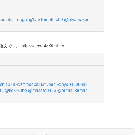
outatsu_nagai
@OmTomohiro09
@ptyamaken
s://t.co/t4zX9tcHJb
chi1078
@zYmoopsZlufDpeY
@hyo04506683
fu
@kokiikuno
@masato3485
@rehasukeman