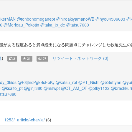
ikerMAN
@tonbonomeganept
@hiroakiyamanoWB
@hyo04506683
@k
46
@Merleau_Pokotin
@taka_jp_de
@tatsu7660
る程度あると満点続出になる問題点にチャレンジした牧迫先生の論文です。 http
覧
)
リツイート・ネットワーク (3)
2
31
0.107
dy_3kids
@F3jtncPgkBsFoKy
@katsu_rpt
@PT_Nishi
@SSettyan
@yui
o
@ksaito_pt
@ginji380
@mswpt
@OT_AM_OT
@ptky1122
@brackkuri
atsu7660
4_11253/_article/-char/ja/
(6)