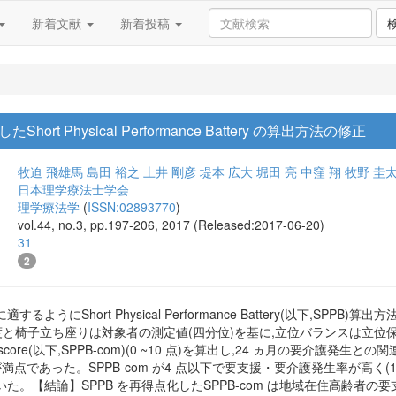
新着文献
新着投稿
t Physical Performance Battery の算出方法の修正
牧迫 飛雄馬
島田 裕之
土井 剛彦
堤本 広大
堀田 亮
中窪 翔
牧野 圭
日本理学療法士学会
理学療法学
(
ISSN:02893770
)
vol.44, no.3, pp.197-206, 2017 (Released:2017-06-20)
31
2
うにShort Physical Performance Battery(以下,SPPB
行速度と椅子立ち座りは対象者の測定値(四分位)を基に,立位バランスは立
ased score(以下,SPPB-com)(0 ~10 点)を算出し,24 ヵ月の要介護
om が満点であった。SPPB-com が4 点以下で要支援・要介護発生率が高く(12
た。【結論】SPPB を再得点化したSPPB-com は地域在住高齢者