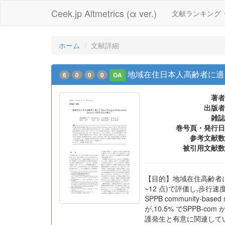
Ceek.jp Altmetrics (α ver.)
文献ランキング
ホーム
文献詳細
地域在住日本人高齢者に適したShor
6
0
0
0
OA
著者
出版者
雑誌
巻号頁・発行日
参考文献数
被引用文献数
【目的】地域在住高齢者に適するよ
~12 点)で評価し,歩
SPPB community-b
が,10.5% でSPPB-c
護発生と有意に関連してい