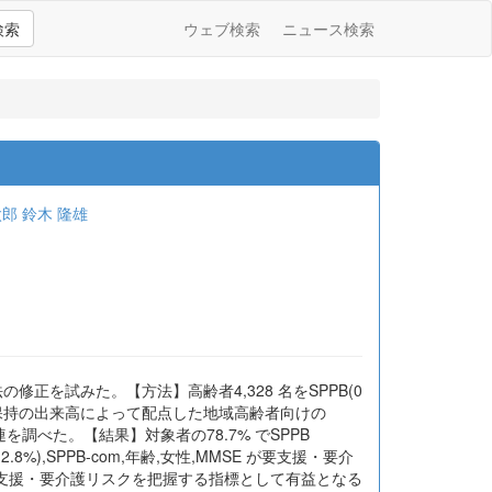
検索
ウェブ検索
ニュース検索
太郎
鈴木 隆雄
)算出方法の修正を試みた。【方法】高齢者4,328 名をSPPB(0
位保持の出来高によって配点した地域高齢者向けの
発生との関連を調べた。【結果】対象者の78.7% でSPPB
.8%),SPPB-com,年齢,女性,MMSE が要支援・要介
の要支援・要介護リスクを把握する指標として有益となる