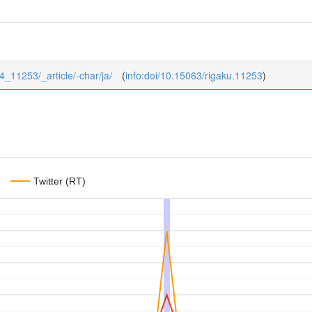
44_11253/_article/-char/ja/
(
info:doi/10.15063/rigaku.11253
)
Twitter (RT)