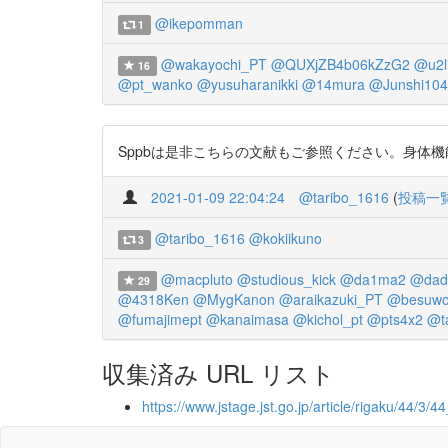
@ikepomman
1
@wakayochi_PT
@QUXjZB4b06kZzG2
@u2l
16
@pt_wanko
@yusuharanikki
@14mura
@Junshi10
Sppbは是非こちらの文献もご参照ください。身体機能があ
2021-01-09 22:04:24
@taribo_1616
(
投稿一
@taribo_1616
@kokiikuno
3
@macpluto
@studious_kick
@da1ma2
@dad
29
@4318Ken
@MygKanon
@araikazuki_PT
@besuw
@fumajimept
@kanaimasa
@kichol_pt
@pts4x2
@t
収集済み URL リスト
https://www.jstage.jst.go.jp/article/rigaku/44/3/4